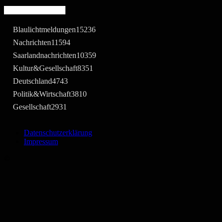
Beliebte Kategorie
Blaulichtmeldungen
15236
Nachrichten
11594
Saarlandnachrichten
10359
Kultur&Gesellschaft
8351
Deutschland
4743
Politik&Wirtschaft
3810
Gesellschaft
2931
Datenschutzerklärung
Impressum
©