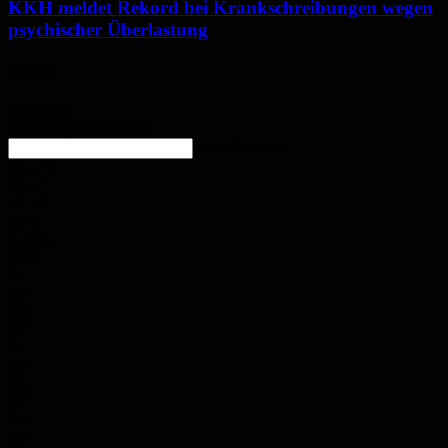
KKH meldet Rekord bei Krankschreibungen wegen
psychischer Überlastung
Wetter
Homburg
Überwiegend bewölkt
enter location
18.1
°
C
18.1
°
18.1
°
60%
1.2m/s
54%
So.
35
°
Mo.
36
°
Di.
30
°
Mi.
32
°
Do.
32
°