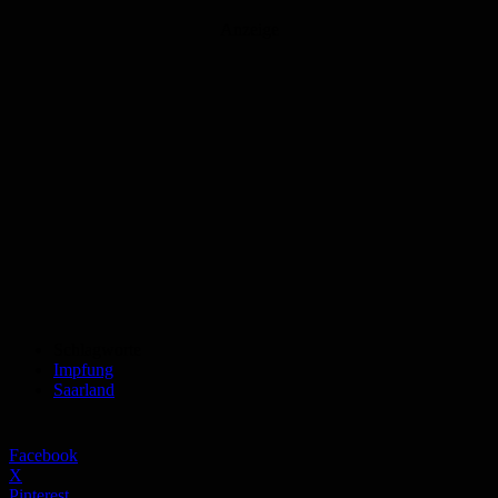
Anzeige
Schlagworte
Impfung
Saarland
Facebook
X
Pinterest