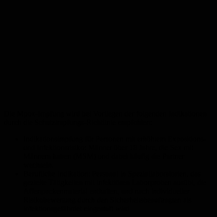
Die Mpox-Impfung wird bei Vorliegen der folgenden Indikationen
durch die Schutzimpfungs-Richtlinie empfohlen:
Indikationsimpfung für Personen mit erhöhtem Expositions-
und Infektionsrisiko: Männer über 18 Jahre, die Sex mit
Männern haben (MSM) und dabei häufig die Partner
wechseln.
Berufliche Indikation: Personal in Speziallaboratorien, das
gezielte Tätigkeiten mit infektiösen Laborproben ausübt, die
Affenpockenmaterial enthalten, und nach individueller
Risikobewertung durch den Sicherheitsbeauftragten als
infektionsgefährdet eingestuft wird