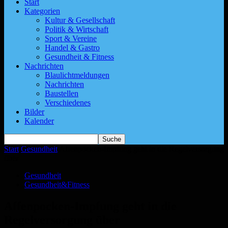
Start
Kategorien
Kultur & Gesellschaft
Politik & Wirtschaft
Sport & Vereine
Handel & Gastro
Gesundheit & Fitness
Nachrichten
Blaulichtmeldungen
Nachrichten
Baustellen
Verschiedenes
Bilder
Kalender
Start
Gesundheit
Affenpocken-Impfung geht in die Regelversorgung
über
Gesundheit
Gesundheit&Fitness
Affenpocken-Impfung geht in die
Regelversorgung über