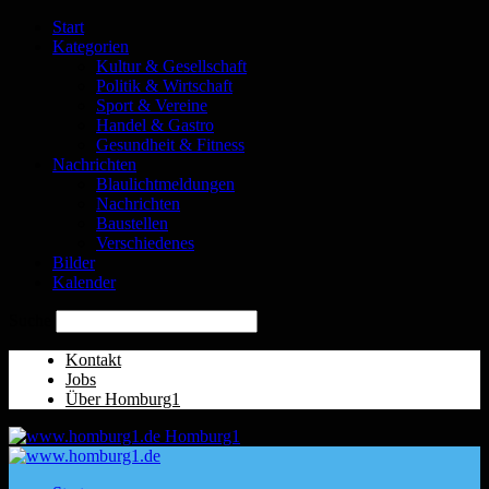
Start
Kategorien
Kultur & Gesellschaft
Politik & Wirtschaft
Sport & Vereine
Handel & Gastro
Gesundheit & Fitness
Nachrichten
Blaulichtmeldungen
Nachrichten
Baustellen
Verschiedenes
Bilder
Kalender
Suche
Kontakt
Jobs
Über Homburg1
Homburg1