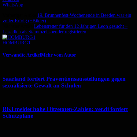
WhatsApp
Vorheriger Artikel
19. Brunnenfest-Wochenende in Beeden war ein
voller Erfolg (+Bilder)
Nächster Artikel
Lebensretter für den 12-Jährigen Leon gesucht –
Lass dich als Stammzellspender registrieren
HOMBURG1
Verwandte Artikel
Mehr vom Autor
Saarland fördert Präventionsausstellungen gegen
sexualisierte Gewalt an Schulen
RKI meldet hohe Hitzetoten-Zahlen: ver.di fordert
Schutzpläne