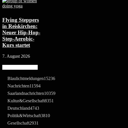
Flying Steppers
in Reiskirchen:
Neuer Hip-Hop-
Step-Aerobic-
Kurs startet
7. August 2026
Beliebte Kategorie
Blaulichtmeldungen
15236
Nachrichten
11594
Saarlandnachrichten
10359
Kultur&Gesellschaft
8351
Deutschland
4743
Politik&Wirtschaft
3810
Gesellschaft
2931