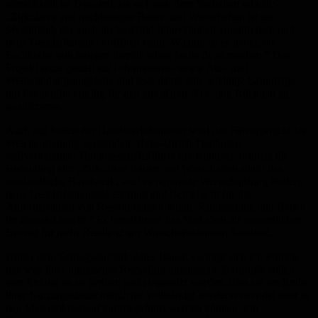
wirtschaftliche Dynamik sie sich von dem Vorhaben erhofft:
„Zirkuläres und nachhaltiges Bauen und Wirtschaften ist ein
Megatrend, der auch im Saarland Innovationen vorantreiben und
neue Geschäftsfelder eröffnen kann. Wichtig ist es dabei, die
Fachkräfte von morgen hierfür schon heute fit zu machen.“ Das
Projekt setze gezielt auf Informations- sowie Aus- und
Weiterbildungsangebote und lege damit eine wichtige Grundlage,
um Fachkräfte künftig für den zirkulären Bau- und Rückbau zu
qualifizieren.
Auch auf Seiten der Handwerkskammer wird das Förderprojekt als
Weichenstellung verstanden. Hans-Ulrich Thalhofer,
stellvertretender Hauptgeschäftsführer der Kammer, ordnete die
Bedeutung ein: „Zirkuläres Bauen und Wirtschaften stärkt das
saarländische Handwerk, weil es regionale Wertschöpfung fördert,
neue Geschäftsmodelle eröffnet und Betriebe fit für die
Anforderungen von Ressourcenschonung, Klimaschutz und Bauen
im Bestand macht.“ Er bezeichnete das Vorhaben als wesentlichen
Beitrag für mehr Resilienz am Wirtschaftsstandort Saarland.
Hinter dem Schlagwort zirkuläres Bauen verbirgt sich ein Prinzip,
das weit über klassisches Recycling hinausgeht. Baustoffe sollen
von Anfang an so geplant und eingesetzt werden, dass sie am Ende
ihrer Nutzungsdauer möglichst vollständig wiederverwendet oder in
den Materialkreislauf zurückgeführt werden können. Für