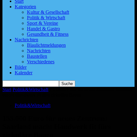
Start
Kategorien
Kultur & Gesellschaft
Politik & Wirtschaft
Sport & Vereine
Handel & Gastro
Gesundheit & Fitness
Nachrichten
Blaulichtmeldungen
Nachrichten
Baustellen
Verschiedenes
Bilder
Kalender
Start
Politik&Wirtschaft
155.000 Euro für neues Zentrum: Saarland
macht Handwerk fit fürs zirkuläre Bauen
Politik&Wirtschaft
155.000 Euro für neues Zentrum:
Saarland macht Handwerk fit fürs
zirkuläre Bauen