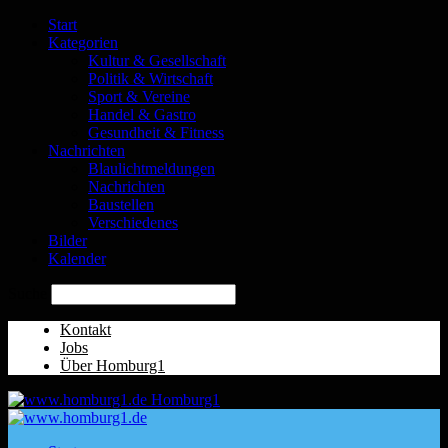
Start
Kategorien
Kultur & Gesellschaft
Politik & Wirtschaft
Sport & Vereine
Handel & Gastro
Gesundheit & Fitness
Nachrichten
Blaulichtmeldungen
Nachrichten
Baustellen
Verschiedenes
Bilder
Kalender
Suche
Kontakt
Jobs
Über Homburg1
Homburg1