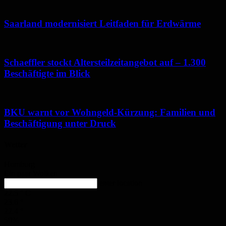
Saarland modernisiert Leitfaden für Erdwärme
Schaeffler stockt Altersteilzeitangebot auf – 1.300
Beschäftigte im Blick
BKU warnt vor Wohngeld-Kürzung: Familien und
Beschäftigung unter Druck
Wetter
Homburg
Ein paar Wolken
enter location
22.5
°
C
23.6
°
22.4
°
50%