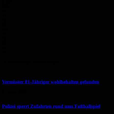
4.2m/s
23%
Sa.
33
°
So.
35
°
Mo.
36
°
Di.
30
°
Mi.
32
°
Polizeimeldungen aus der Region
Vermisster 81-Jähriger wohlbehalten gefunden
6. August 2026
Polizei sperrt Zufahrten rund ums Fußballspiel