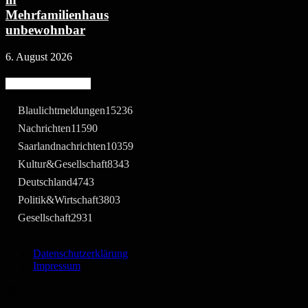
Mehrfamilienhaus
unbewohnbar
6. August 2026
Beliebte Kategorie
Blaulichtmeldungen
15236
Nachrichten
11590
Saarlandnachrichten
10359
Kultur&Gesellschaft
8343
Deutschland
4743
Politik&Wirtschaft
3803
Gesellschaft
2931
Datenschutzerklärung
Impressum
©