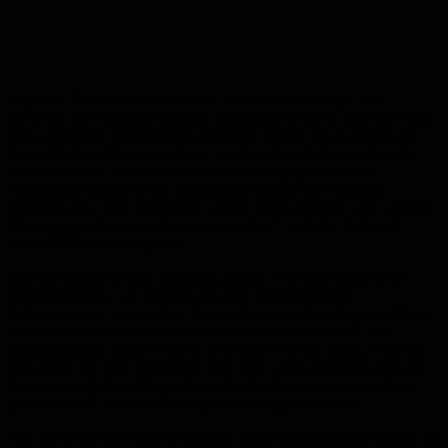
Ergebnis: Beide Flächen werden, wie schon seit langer Zeit,
weiterhin als Parkplätze genutzt. Zumindest wenn es nach der Stadt
geht, sind beide Grundstücke jedoch zu schade, um dauerhaft als
Raum für Autofahrer genutzt zu werden. Beim Enklerplatz nicht
zuletzt deshalb, weil in unmittelbarer Nähe gegenüber der
Hohenburg-Schule in den kommenden Jahren ein Parkhaus
entstehen soll. Eine Parkfläche wenige Meter entfernt wäre „diesen
Plänen gegenüber ja auch kontraproduktiv“, teilt die Stadt auf
HOMBURG1-Anfrage mit.
Eine Bebauung ist also weiterhin geplant. Nur eben nicht in der
Größenordnung, wie ehemals im 2016 veröffentlichten
Bebauungsplan vorgesehen. Der beinhaltet ein Sondergebiet für ein
Einkaufszentrum mit einer Verkaufsfläche von bis zu 16.500
Quadratmetern. Dieser Plan ist zwar nach wie vor gültig. Doch sei
im Grunde für viele Menschen auch klar, „dass eine Bebauung mit
den ursprünglichen Plänen für ein Einkaufszentrum unrealistisch
geworden ist“, so Stadt-Pressesprecher Jürgen Kruthoff.
Nun ist es aber gar nicht so einfach, einen Bebauungsplan ändern zu