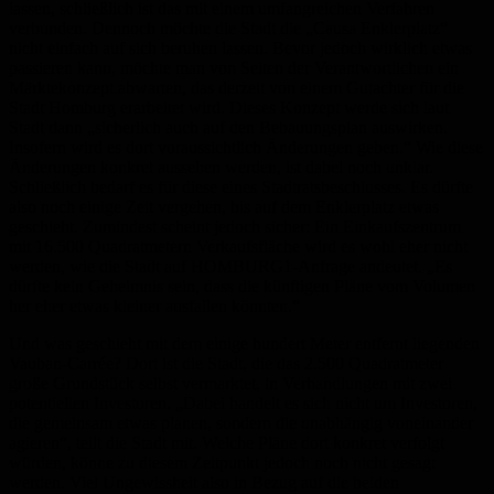
lassen, schließlich ist das mit einem umfangreichen Verfahren
verbunden. Dennoch möchte die Stadt die „Causa Enklerplatz“
nicht einfach auf sich beruhen lassen. Bevor jedoch wirklich etwas
passieren kann, möchte man von Seiten der Verantwortlichen ein
Märktekonzept abwarten, das derzeit von einem Gutachter für die
Stadt Homburg erarbeitet wird. Dieses Konzept werde sich laut
Stadt dann „sicherlich auch auf den Bebauungsplan auswirken.
Insofern wird es dort voraussichtlich Änderungen geben.“ Wie diese
Änderungen konkret aussehen werden, ist dabei noch unklar.
Schließlich bedarf es für diese eines Stadtratsbeschlusses. Es dürfte
also noch einige Zeit vergehen, bis auf dem Enklerplatz etwas
geschieht. Zumindest scheint jedoch sicher: Ein Einkaufszentrum
mit 16.500 Quadratmetern Verkaufsfläche wird es wohl eher nicht
werden, wie die Stadt auf HOMBURG1-Anfrage andeutet. „Es
dürfte kein Geheimnis sein, dass die künftigen Pläne vom Volumen
her eher etwas kleiner ausfallen könnten.“
Und was geschieht mit dem einige hundert Meter entfernt liegenden
Vauban-Carrée? Dort ist die Stadt, die das 2.500 Quadratmeter
große Grundstück selbst vermarktet, in Verhandlungen mit zwei
potentiellen Investoren. „Dabei handelt es sich nicht um Investoren,
die gemeinsam etwas planen, sondern die unabhängig voneinander
agieren“, teilt die Stadt mit. Welche Pläne dort konkret verfolgt
würden, könne zu diesem Zeitpunkt jedoch noch nicht gesagt
werden. Viel Ungewissheit also in Bezug auf die beiden