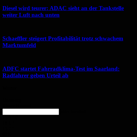
Diesel wird teurer: ADAC sieht an der Tankstelle
weiter Luft nach unten
Schaeffler steigert Profitabilität trotz schwachem
Marktumfeld
ADFC startet Fahrradklima-Test im Saarland:
Radfahrer geben Urteil ab
Wetter
Homburg
Klarer Himmel
enter location
15.9
°
C
18.1
°
15.7
°
65%