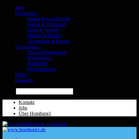
Start
Kategorien
Kultur & Gesellschaft
Politik & Wirtschaft
Sport & Vereine
Handel & Gastro
Gesundheit & Fitness
Nachrichten
Blaulichtmeldungen
Nachrichten
Baustellen
Verschiedenes
Bilder
Kalender
Suche
Kontakt
Jobs
Über Homburg1
Homburg1