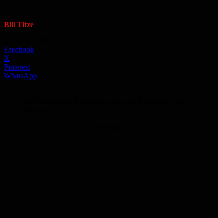
Von
Bill Titze
-
25. Januar 2022
Facebook
X
Pinterest
WhatsApp
Der Homburger Enklerplatz wird als Parkpkatz gern
genutzt.
Anzeige