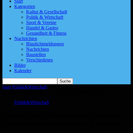
Start
Kategorien
Kultur & Gesellschaft
Politik & Wirtschaft
Sport & Vereine
Handel & Gastro
Gesundheit & Fitness
Nachrichten
Blaulichtmeldungen
Nachrichten
Baustellen
Verschiedenes
Bilder
Kalender
Start
Politik&Wirtschaft
Zukunft von Enklerplatz und Vauban-
Carrée weiterhin ungewiss – Parkplätze sollen sie nicht...
Politik&Wirtschaft
Zukunft von Enklerplatz und Vauban-
Carrée weiterhin ungewiss – Parkplätze
sollen sie nicht auf Dauer bleiben