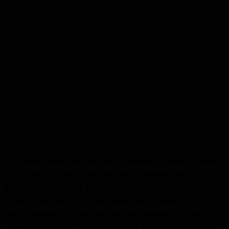
Es sind zwei der letzten großen, unbebauten
Flächen in der Homburger Innenstadt: der
Enklerplatz und das Vauban-Carrée. Diverse
Pläne für die Flächen wurden schon
geschmiedet, Investoren sprangen ab, bis
zum heutigen Tag fungieren beide Plätze als