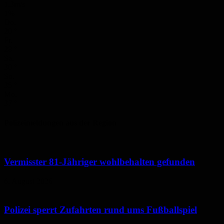
1.3m/s
1%
Do.
20
°
Fr.
28
°
Sa.
30
°
So.
35
°
Mo.
37
°
Polizeimeldungen aus der Region
Vermisster 81-Jähriger wohlbehalten gefunden
6. August 2026
Polizei sperrt Zufahrten rund ums Fußballspiel