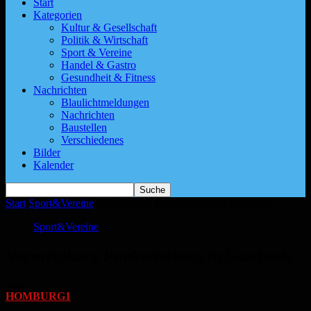
Start
Kategorien
Kultur & Gesellschaft
Politik & Wirtschaft
Sport & Vereine
Handel & Gastro
Gesundheit & Fitness
Nachrichten
Blaulichtmeldungen
Nachrichten
Baustellen
Verschiedenes
Bilder
Kalender
Start
Sport&Vereine
Vermeidbare Punkteteilung in Saarlouis
Sport&Vereine
Vermeidbare Punkteteilung in Saarlouis
Von
HOMBURG1
-