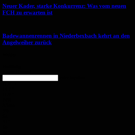
Neuer Kader, starke Konkurrenz: Was vom neuen
FCH zu erwarten ist
Badewannenrennen in Niederbexbach kehrt an den
Angelweiher zurück
Wetter
Homburg
Klarer Himmel
enter location
11.9
°
C
14.7
°
11.9
°
74%
3.5m/s
3%
Sa.
33
°
So.
34
°