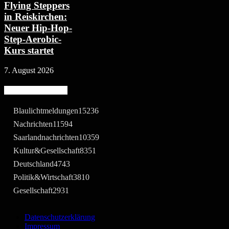
Flying Steppers
in Reiskirchen:
Neuer Hip-Hop-
Step-Aerobic-
Kurs startet
7. August 2026
Beliebte Kategorie
Blaulichtmeldungen
15236
Nachrichten
11594
Saarlandnachrichten
10359
Kultur&Gesellschaft
8351
Deutschland
4743
Politik&Wirtschaft
3810
Gesellschaft
2931
Datenschutzerklärung
Impressum