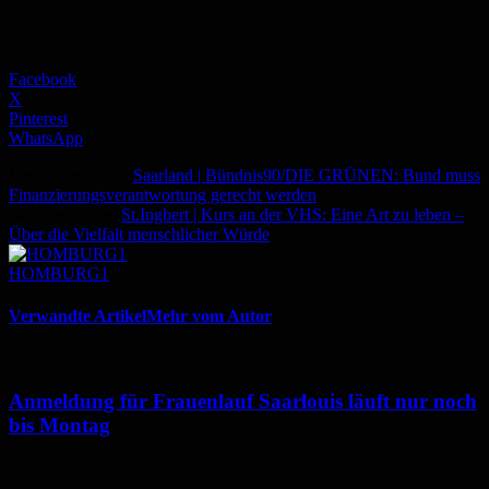
Facebook
X
Pinterest
WhatsApp
Vorheriger Artikel
Saarland | Bündnis90/DIE GRÜNEN: Bund muss
Finanzierungsverantwortung gerecht werden
Nächster Artikel
St.Ingbert | Kurs an der VHS: Eine Art zu leben –
Über die Vielfalt menschlicher Würde
HOMBURG1
Verwandte Artikel
Mehr vom Autor
Anmeldung für Frauenlauf Saarlouis läuft nur noch
bis Montag