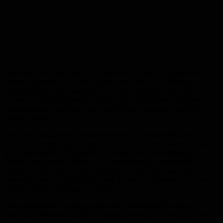
Aber die HWE gab nicht auf, konnte sich durch die Treffer von
Hendrik Schmitt und Lukas Glück erneut die 17:18-Führung
zurückerobern und diese sogar auf 18:20 ausbauen. Zwei Minuten
waren nun noch zu spielen, als die HWE, nach einer sehr harten
Entscheidung, nochmals eine zwei Minuten Zeitstrafe auf sich
nehmen musste.
Die HSG Fraulautern-Überherrn konnte nochmal verkürzen,
schaffte es anschließend sogar sich den Ball erneut zu erobern und
per Gegenstoß den Ausgleich zu erzielen. Der darauffolgende
Treffer, nach großer Hektik am Zeitnehmerpult, von Hendrik
Schmitt wurde von den Schiedsrichtern nicht mehr gewertet,
woraufhin sich die Schützlinge von Trainer Jusufbegovic mit dem
20:20-Endstand begnügen mussten.
Am kommenden Samstag müssen die Homburger Handballer
beim HC Dillingen/Diefflen 2 antreten. Anwurf ist um 19:30 Uhr in