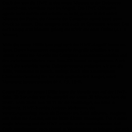
Doch das was die HWE in den ersten Minuten in der Defensive
auszeichnete, vermisste man im Angriff. Die HWE-Offensive
agierte recht nervös und schaffte es nicht, gerade in den ersten
Minuten der Partie, die Abwehr der Gastgeber ausreichend unter
Druck zu setzen. Dies spiegelte sich auch im Spielstand wieder. Erst
nach knapp acht Minuten gelang der HWE der erste Treffer (2:1, 8
Minute).
Mitte der ersten Hälfte kam jetzt auch der HWE-Angriff besser ins
Spiel. Durch konsequent ausgespielte Angriffe schafften wir es
immer wieder die Abwehr der Gastgeber auseinanderzuspielen und
den zwischenzeitlichen zwei Tore-Rückstand zu egalisieren. Auch
durch die weiterhin starke Defensivleistung eroberten wir uns die
Bälle, verpassten es jedoch, bedingt durch eine katastrophale
Chancenverwertung frei vor dem gegnerischen Keeper, einen
Vorsprung herauszuspielen (4:4, 7:8, 10:9).
Gegen Ende der ersten Hälfte lagen die Vorteile nun auf der HWE-
Seite. 30 Sekunden vor Pausenpfiff der ersten 30 Minuten kam die
HWE, beim Stand von 10:11 für die Homburger, nochmal in
Ballbesitz. HWE-Kapitän Andreas Moßmann, der
verletzungsbedingt heute als Betreuer am Spiel teilnahm, reagierte
und nahm die Auszeit, um die letzte Aktion anzusagen. Die Auszeit
zeigte Wirkung und die HWE schaffte in der verbleibenden Zeit
Fadil Jusufbegovic noch einmal in Wurfposition zu bringen, der sich