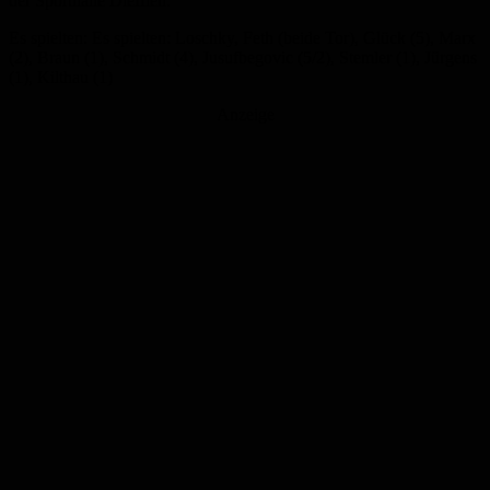
der Sporthalle Diefflen.
Es spielten: Es spielten: Loschky, Feth (beide Tor), Glück (5), Marx
(2), Braun (1), Schmidt (4), Jusufbegovic (5/2), Stemler (1), Jürgens
(1), Kilthau (1)
Anzeige