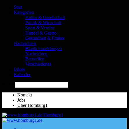
Start
Kategorien
Kultur & Gesellschaft
Politik & Wirtschaft
Sport & Vereine
Handel & Gastro
Gesundheit & Fitness
Nachrichten
Blaulichtmeldungen
Nachrichten
Baustellen
Verschiedenes
Bilder
Kalender
Suche
Kontakt
Jobs
Über Homburg1
Homburg1