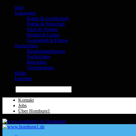
Start
Kategorien
Kultur & Gesellschaft
Politik & Wirtschaft
Sport & Vereine
Handel & Gastro
Gesundheit & Fitness
Nachrichten
Blaulichtmeldungen
Nachrichten
Baustellen
Verschiedenes
Bilder
Kalender
Suche
Kontakt
Jobs
Über Homburg1
Homburg1