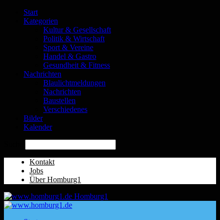
Start
Kategorien
Kultur & Gesellschaft
Politik & Wirtschaft
Sport & Vereine
Handel & Gastro
Gesundheit & Fitness
Nachrichten
Blaulichtmeldungen
Nachrichten
Baustellen
Verschiedenes
Bilder
Kalender
Suche
Kontakt
Jobs
Über Homburg1
Homburg1