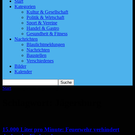
Start
Kategorien
Kultur & Gesellschaft
Politik & Wirtschaft
Sport & Vereine
Handel & Gastro
Gesundheit & Fitness
Nachrichten
Blaulichtmeldungen
Nachrichten
Baustellen
Verschiedenes
Bilder
Kalender
Start
Schlagworte
Jägersburg
Schlagwort: Jägersburg
15.000 Liter pro Minute: Feuerwehr verhindert