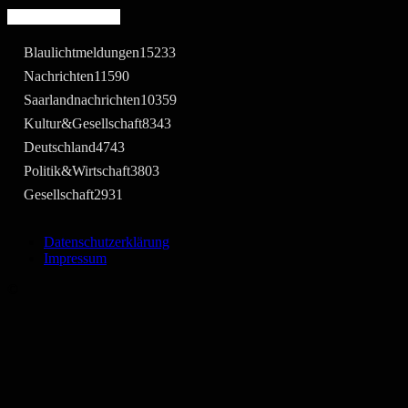
Beliebte Kategorie
Blaulichtmeldungen
15233
Nachrichten
11590
Saarlandnachrichten
10359
Kultur&Gesellschaft
8343
Deutschland
4743
Politik&Wirtschaft
3803
Gesellschaft
2931
Datenschutzerklärung
Impressum
©