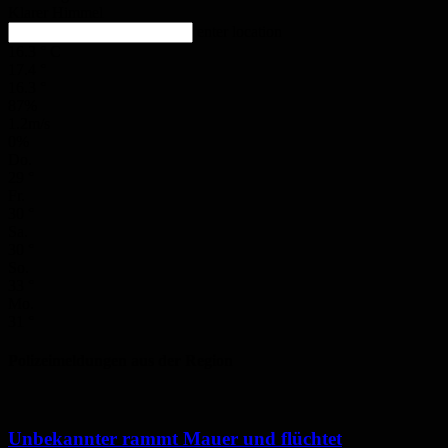
Klarer Himmel
enter location
16.3
°
C
17.4
°
16.3
°
87%
1.2m/s
0%
Do.
29
°
Fr.
30
°
Sa.
30
°
So.
33
°
Mo.
31
°
Polizeimeldungen aus der Region
Unbekannter rammt Mauer und flüchtet