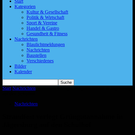
Start
Kategorien
Kultur & Gesellschaft
Politik & Wirtschaft
Sport & Vereine
Handel & Gastro
Gesundheit & Fitness
Nachrichten
Blaulichtmeldungen
Nachrichten
Baustellen
Verschiedenes
Bilder
Kalender
Start
Nachrichten
Strandfest verlegt Grüngutannahme in Jägersburg
auf den Schulhof
Nachrichten
Strandfest verlegt Grüngutannahme in
Jägersburg auf den Schulhof