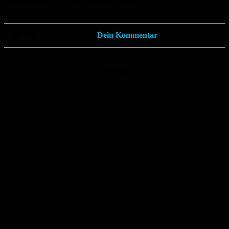
zwischen 9 und 15 Uhr abgegeben werden.
💬 Was meinst du dazu?
Dein Kommentar
Anzeige