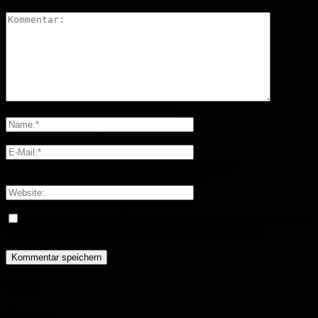
Bitte geben Sie Ihren Kommentar ein!
Bitte geben Sie hier Ihren Namen ein
Sie haben eine falsche E-Mail-Adresse eingegeben!
Bitte geben Sie hier Ihre E-Mail-Adresse ein
Speichern Sie meinen Namen, meine E-Mail-Adresse und meine
Website für den nächsten Kommentar in diesem Browser.
Wetter
Homburg