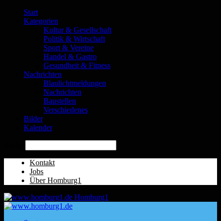
Start
Kategorien
Kultur & Gesellschaft
Politik & Wirtschaft
Sport & Vereine
Handel & Gastro
Gesundheit & Fitness
Nachrichten
Blaulichtmeldungen
Nachrichten
Baustellen
Verschiedenes
Bilder
Kalender
Suche
Kontakt
Jobs
Über Homburg1
Homburg1