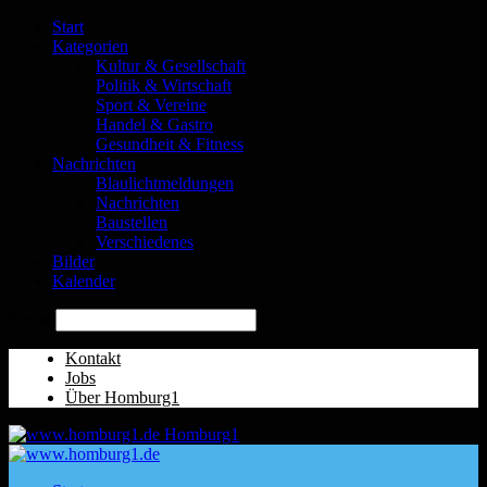
Start
Kategorien
Kultur & Gesellschaft
Politik & Wirtschaft
Sport & Vereine
Handel & Gastro
Gesundheit & Fitness
Nachrichten
Blaulichtmeldungen
Nachrichten
Baustellen
Verschiedenes
Bilder
Kalender
Suche
Kontakt
Jobs
Über Homburg1
Homburg1