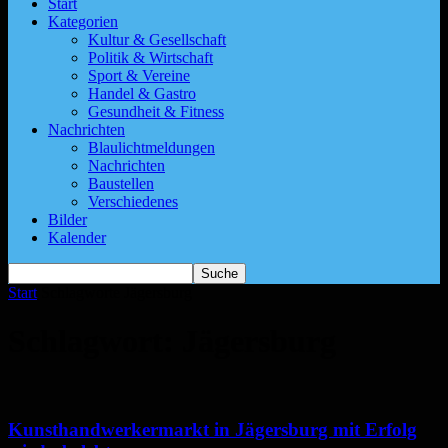
Start
Kategorien
Kultur & Gesellschaft
Politik & Wirtschaft
Sport & Vereine
Handel & Gastro
Gesundheit & Fitness
Nachrichten
Blaulichtmeldungen
Nachrichten
Baustellen
Verschiedenes
Bilder
Kalender
Start
Schlagworte
Jägersburg
Schlagwort: Jägersburg
Kunsthandwerkermarkt in Jägersburg mit Erfolg