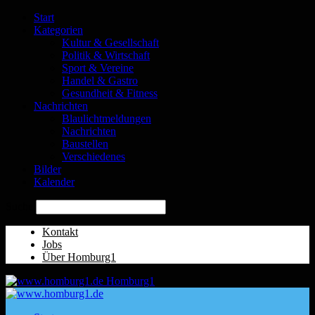
Start
Kategorien
Kultur & Gesellschaft
Politik & Wirtschaft
Sport & Vereine
Handel & Gastro
Gesundheit & Fitness
Nachrichten
Blaulichtmeldungen
Nachrichten
Baustellen
Verschiedenes
Bilder
Kalender
Suche
Kontakt
Jobs
Über Homburg1
Homburg1