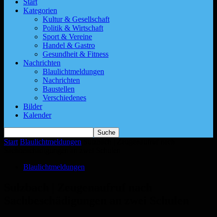
Start
Kategorien
Kultur & Gesellschaft
Politik & Wirtschaft
Sport & Vereine
Handel & Gastro
Gesundheit & Fitness
Nachrichten
Blaulichtmeldungen
Nachrichten
Baustellen
Verschiedenes
Bilder
Kalender
Start
Blaulichtmeldungen
Sulzbach | Zeugenaufruf nach
Sachbeschädigungen an zwei Schulen
Blaulichtmeldungen
Sulzbach | Zeugenaufruf nach
Sachbeschädigungen an zwei Schulen