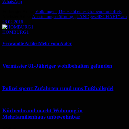
WhatsApp
Vorheriger Artikel
Völklingen | Diebstahl eines Grabenräumlöffels
Nächster Artikel
Ausstellungseröffnung „LANDgesellSCHAFT“ am
28.02.2016
HOMBURG1
Verwandte Artikel
Mehr vom Autor
Vermisster 81-Jähriger wohlbehalten gefunden
Polizei sperrt Zufahrten rund ums Fußballspiel
Küchenbrand macht Wohnung in
Mehrfamilienhaus unbewohnbar
Wetter