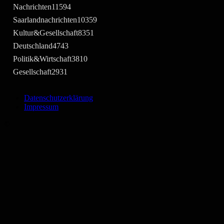
Nachrichten
11594
Saarlandnachrichten
10359
Kultur&Gesellschaft
8351
Deutschland
4743
Politik&Wirtschaft
3810
Gesellschaft
2931
Datenschutzerklärung
Impressum
©