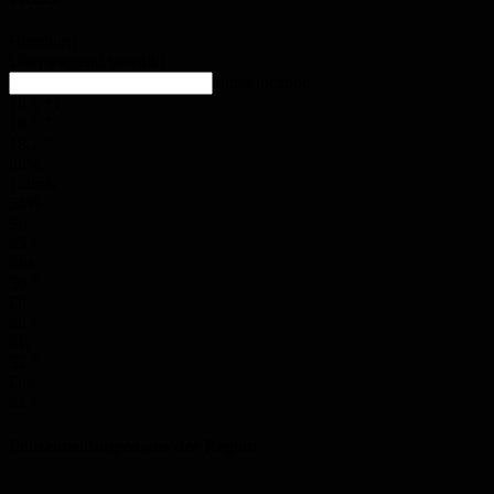
Homburg
Überwiegend bewölkt
enter location
18.1
°
C
18.1
°
18.1
°
60%
1.2m/s
54%
So.
35
°
Mo.
36
°
Di.
30
°
Mi.
32
°
Do.
32
°
Polizeimeldungen aus der Region