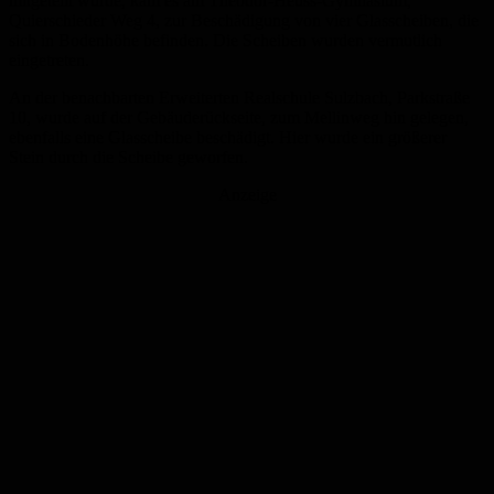
mitgeteilt wurde, kam es am Theodor-Heuss-Gymnasium,
Quierschieder Weg 4, zur Beschädigung von vier Glasscheiben, die
sich in Bodenhöhe befinden. Die Scheiben wurden vermutlich
eingetreten.
An der benachbarten Erweiterten Realschule Sulzbach, Parkstraße
10, wurde auf der Gebäuderückseite, zum Mellinweg hin gelegen,
ebenfalls eine Glasscheibe beschädigt. Hier wurde ein größerer
Stein durch die Scheibe geworfen.
Anzeige