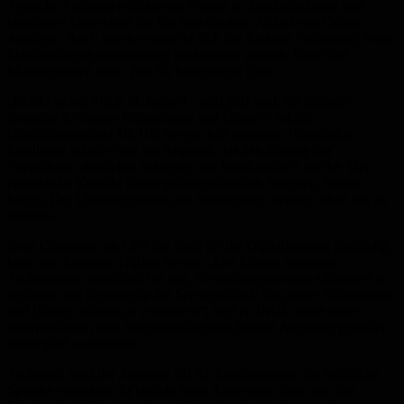
Typische Anliegen reichen von Fragen zu Zuständigkeiten und
benötigten Unterlagen bis hin zum direkten Aufruf von Online-
Anträgen. Auch intern verspricht sich das Rathaus Entlastung: Wenn
Standardfragen automatisiert beantwortet werden, bleibt den
Mitarbeitenden mehr Zeit für komplexere Fälle.
„INGO ist ein Stück St. Ingbert – und jetzt auch ein digitaler
Begleiter für unsere Bürgerinnen und Bürger“, erklärt
Oberbürgermeister Dr. Ulli Meyer. Mit moderner Künstlicher
Intelligenz schaffe man ein Angebot, das den Zugang zur
Verwaltung „einfacher, schneller und komfortabler“ mache. Der
persönliche Kontakt bleibe selbstverständlich bestehen, betont
Meyer. Der Chatbot ergänze den bestehenden Service, ohne ihn zu
ersetzen.
Sven Oberinger, als CIO der Stadt für die Digitalisierung zuständig,
hebt den doppelten Nutzen hervor. „Der Einsatz moderner
Technologien ermöglicht es uns, Verwaltungsservices effizienter zu
gestalten und gleichzeitig die Servicequalität für unsere Bürgerinnen
und Bürger spürbar zu verbessern“, sagt er. INGO helfe dabei,
Informationen rasch bereitzustellen und digitale Angebote gezielter
zugänglich zu machen.
Technisch setzt der Assistent auf KI-Komponenten, die natürliche
Sprache verstehen. Er bezieht seine Antworten direkt aus den