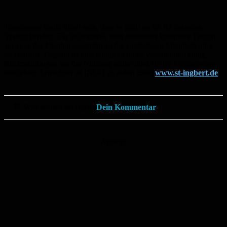
Transparent bleibt dabei stets, dass es sich um ein KI-basiertes
System handelt. Für individuelle oder besonders komplexe Fragen
verweist der Chatbot weiterhin an die zuständigen Mitarbeitenden
im Rathaus. Geplant ist eine kontinuierliche Weiterentwicklung:
Rückmeldungen aus der Nutzung sollen direkt in die Optimierung
einfließen. Erreichbar ist INGO ab sofort unter
www.st-ingbert.de
.
💬 Was meinst du dazu?
Dein Kommentar
Anzeige