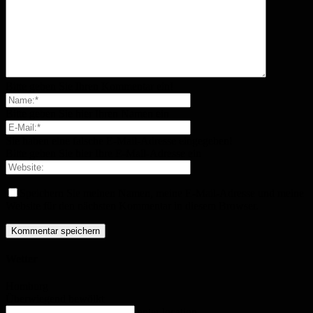
Bitte geben Sie Ihren Kommentar ein!
Bitte geben Sie hier Ihren Namen ein
Sie haben eine falsche E-Mail-Adresse eingegeben!
Bitte geben Sie hier Ihre E-Mail-Adresse ein
Speichern Sie meinen Namen, meine E-Mail-Adresse und meine
Website für den nächsten Kommentar in diesem Browser.
Wetter
Homburg
Überwiegend bewölkt
enter location