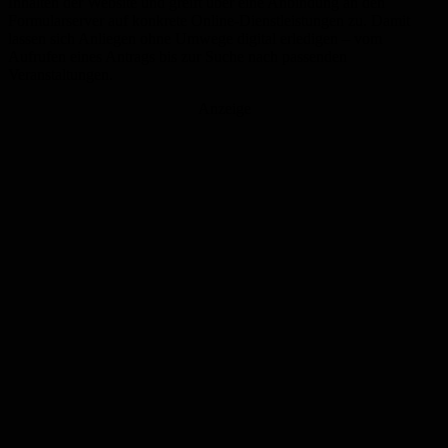
Inhalten der Website und greift über eine Anbindung an den
Formularserver auf konkrete Online-Dienstleistungen zu. Damit
lassen sich Anliegen ohne Umwege digital erledigen – vom
Aufrufen eines Antrags bis zur Suche nach passenden
Veranstaltungen.
Anzeige