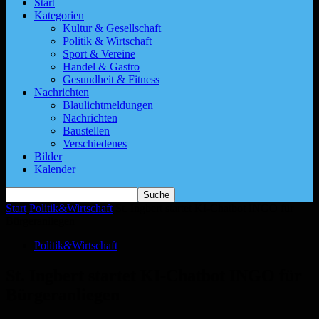
Start
Kategorien
Kultur & Gesellschaft
Politik & Wirtschaft
Sport & Vereine
Handel & Gastro
Gesundheit & Fitness
Nachrichten
Blaulichtmeldungen
Nachrichten
Baustellen
Verschiedenes
Bilder
Kalender
Start
Politik&Wirtschaft
St. Ingbert startet KI-Chatbot INGO für
Bürgeranliegen
Politik&Wirtschaft
St. Ingbert startet KI-Chatbot INGO für
Bürgeranliegen