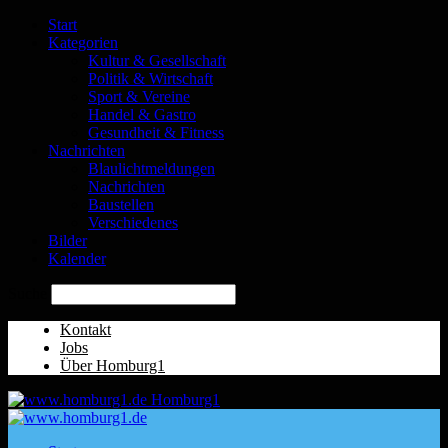
Start
Kategorien
Kultur & Gesellschaft
Politik & Wirtschaft
Sport & Vereine
Handel & Gastro
Gesundheit & Fitness
Nachrichten
Blaulichtmeldungen
Nachrichten
Baustellen
Verschiedenes
Bilder
Kalender
Suche
Kontakt
Jobs
Über Homburg1
Homburg1