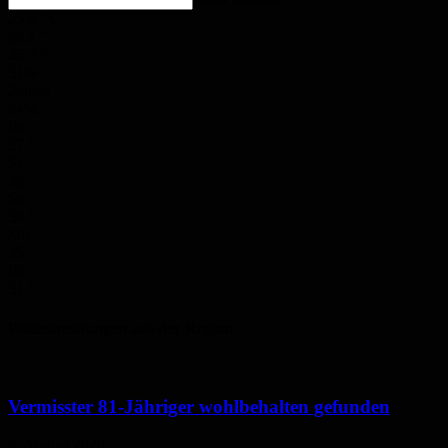
25.8
°
C
28.1
°
25.7
°
31%
2.9m/s
64%
Fr.
27
°
Sa.
32
°
So.
36
°
Mo.
35
°
Di.
31
°
Polizeimeldungen aus der Region
Vermisster 81-Jähriger wohlbehalten gefunden
6. August 2026