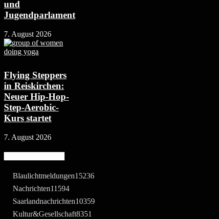
und
Jugendparlament
7. August 2026
Flying Steppers
in Reiskirchen:
Neuer Hip-Hop-
Step-Aerobic-
Kurs startet
7. August 2026
Beliebte Kategorie
Blaulichtmeldungen
15236
Nachrichten
11594
Saarlandnachrichten
10359
Kultur&Gesellschaft
8351