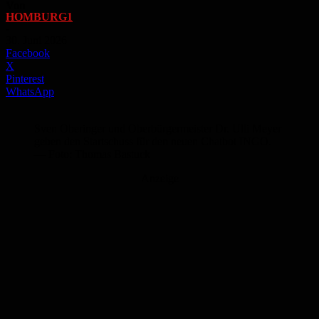
Von
HOMBURG1
-
30. Juni 2026
Facebook
X
Pinterest
WhatsApp
Sven Oberinger und Oberbürgermeister Dr. Ulli Meyer
geben den Startschuss für den neuen Chatbot INGO.
— Foto: Thomas Bastuck
Anzeige