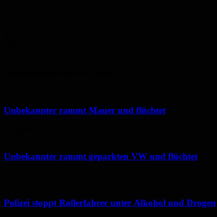
30
°
Sa.
30
°
So.
34
°
Mo.
34
°
Polizeimeldungen aus der Region
Unbekannter rammt Mauer und flüchtet
5. August 2026
Unbekannter rammt geparkten VW und flüchtet
5. August 2026
Polizei stoppt Rollerfahrer unter Alkohol und Drogen