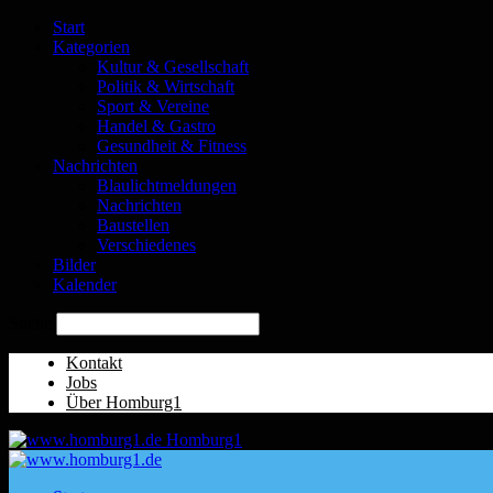
Start
Kategorien
Kultur & Gesellschaft
Politik & Wirtschaft
Sport & Vereine
Handel & Gastro
Gesundheit & Fitness
Nachrichten
Blaulichtmeldungen
Nachrichten
Baustellen
Verschiedenes
Bilder
Kalender
Suche
Kontakt
Jobs
Über Homburg1
Homburg1