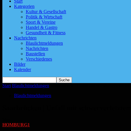
Start
Kategorien
Kultur & Gesellschaft
Politik & Wirtschaft
Sport & Vereine
Handel & Gastro
Gesundheit & Fitness
Nachrichten
Blaulichtmeldungen
Nachrichten
Baustellen
Verschiedenes
Bilder
Kalender
Start
Blaulichtmeldungen
Saarbrücken | Unfall mit schwerverletztem
Blaulichtmeldungen
Saarbrücken | Unfall mit schwerverletzte
Von
HOMBURG1
-