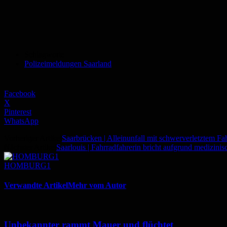
Schlagworte
Polizeimeldungen Saarland
Facebook
X
Pinterest
WhatsApp
Vorheriger Artikel
Saarbrücken | Alleinunfall mit schwerverletztem Fa
Nächster Artikel
Saarlouis | Fahrradfahrerin bricht aufgrund medizin
HOMBURG1
Verwandte Artikel
Mehr vom Autor
Unbekannter rammt Mauer und flüchtet