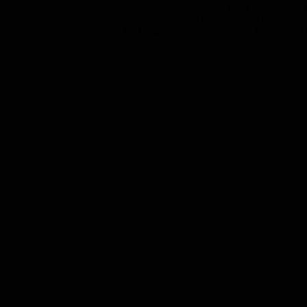
rstadtstraße in Alt-Saarbrücken ein Unfall zwischen einer 46-jährige
t vorgesehenen Örtlichkeit und wurde von dem Fahrzeug der Unfallbetei
fert. Ermittlungen zur genauen Unfallursache werden bei der PI Saarbrü
Anzeige
Anzeige