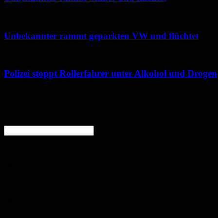
Unbekannter rammt geparkten VW und flüchtet
Polizei stoppt Rollerfahrer unter Alkohol und Drogen
Wetter
Homburg
Klarer Himmel
enter location
23.4
°
C
24.2
°
23
°
39%
4.1m/s
0%
Do.
30
°
Fr.