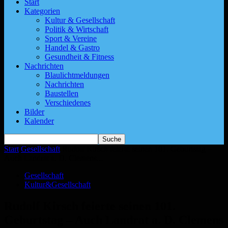
Start
Kategorien
Kultur & Gesellschaft
Politik & Wirtschaft
Sport & Vereine
Handel & Gastro
Gesundheit & Fitness
Nachrichten
Blaulichtmeldungen
Nachrichten
Baustellen
Verschiedenes
Bilder
Kalender
Start
Gesellschaft
Rudolf Kirsch feierte seinen 101. Geburtstag –
Auch Landrat a. D. Clemens...
Gesellschaft
Kultur&Gesellschaft
Rudolf Kirsch feierte seinen 101.
Geburtstag – Auch Landrat a. D. Clemens