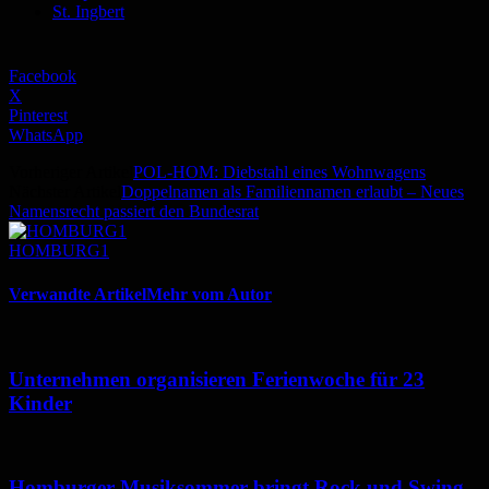
St. Ingbert
Facebook
X
Pinterest
WhatsApp
Vorheriger Artikel
POL-HOM: Diebstahl eines Wohnwagens
Nächster Artikel
Doppelnamen als Familiennamen erlaubt – Neues
Namensrecht passiert den Bundesrat
HOMBURG1
Verwandte Artikel
Mehr vom Autor
Unternehmen organisieren Ferienwoche für 23
Kinder
Homburger Musiksommer bringt Rock und Swing