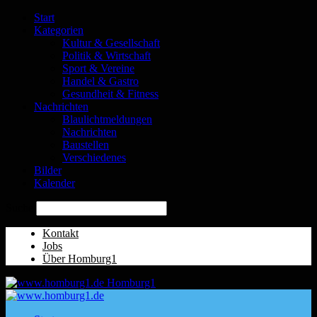
Start
Kategorien
Kultur & Gesellschaft
Politik & Wirtschaft
Sport & Vereine
Handel & Gastro
Gesundheit & Fitness
Nachrichten
Blaulichtmeldungen
Nachrichten
Baustellen
Verschiedenes
Bilder
Kalender
Suche
Kontakt
Jobs
Über Homburg1
Homburg1