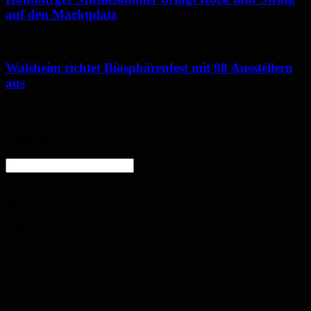
auf den Marktplatz
Walsheim richtet Biosphärenfest mit 98 Ausstellern
aus
Wetter
Homburg
Überwiegend bewölkt
enter location
25.8
°
C
28.1
°
25.7
°
31%
2.9m/s
64%
Fr.
27
°
Sa.
32
°
So.