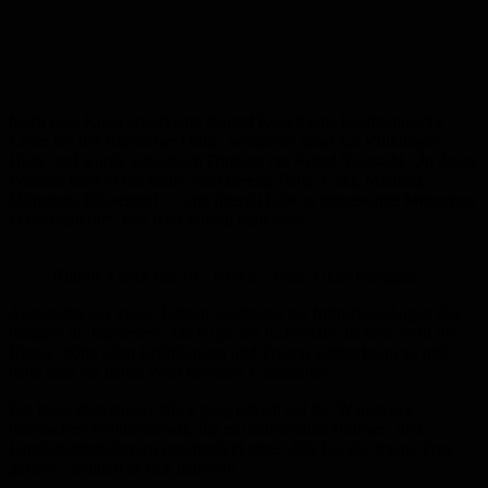
Nach dem Krieg absolvierte Rudolf Kirsch eine kaufmännische
Lehre bei der Burbacher Hütte, wechselte dann zur Völklinger
Hütte und wurde schließlich Direktor bei Arbed Saarstahl. „In dieser
Position habe er die halbe Welt bereist, Paris, Genf, Mailand,
München, Düsseldorf … und überall habe er interessante Menschen
kennengelernt“, wie Herr Kirsch berichtete.
Rudolf Kirsch mit 101 Jahren – Foto: Giusi Faragone
Angesichts der vielen Gästen leuchteten die fröhlichen Augen des
rüstigen St. Ingberters. Am Kopf der Kaffeetafel lächelte er in die
Runde, hörte allen Erzählungen und Fragen aufmerksam zu und
hatte stets ein nettes Wort für seine Gratulanten.
Ein besonders stolzer Blick ging jedoch auf die Wände des
heimischen Wohnzimmers, die mit zahlreichen Blumen- und
Landschaftsmalereien geschmückt sind. „Die hat alle meine Frau
gemalt“, erinnert er sich liebevoll.