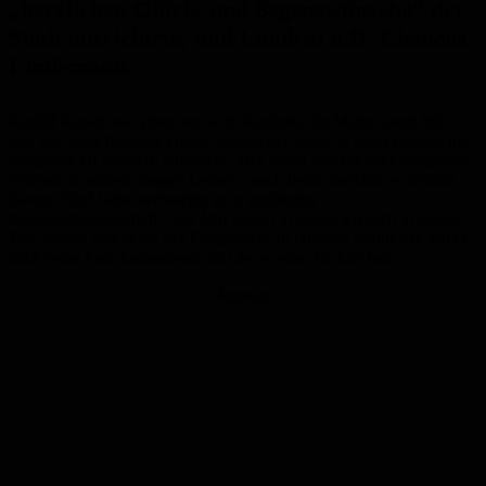
„herzlichen Glück- und Segenswünsche“ der
Stadt ausrichtete, und Landrat a.D. Clemens
Lindemann.
Rudolf Kirsch war eines von acht Kindern, die Mutter starb früh
und der Vater heiratete erneut, sodass der Junge in einer Familie mit
insgesamt elf Kindern aufwuchs. Der Krieg war ein sehr prägendes
Erlebnis in seinem langen Leben – noch heute berichtet er lebhaft
davon. Fünf Jahre verbrachte er in englischer
Kriegsgefangenschaft – ein Jahr davon in einem Erdloch in einem
Zelt. Zuvor war er bei der Flugabwehr in Holland stationiert, wo er
auch seine Frau kennenlernt, mit der er eine Tochter hat.
Anzeige