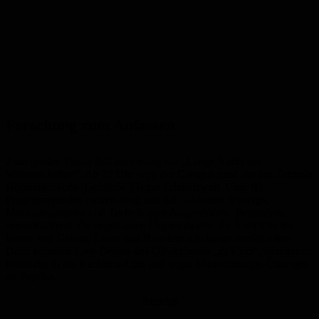
Forschung zum Anfassen
Zum großen Finale lädt am Freitag die „Lange Nacht der
Wissenschaften“. Ab 17 Uhr wird der Campus rund um das Zentrale
Hörsaalgebäude (Gebäude 35) zur Erlebniswelt. Über 80
Programmpunkte locken Jung und Alt – darunter Vorträge,
Mitmachstationen und Technik zum Ausprobieren. Besonders
beeindruckend: die begehbaren Organmodelle, die Einblicke ins
Innere von Gehirn, Leber und Bauchspeicheldrüse ermöglichen.
Dazu kommen Live-Demos des OP-Roboters „daVinci“, spannende
Einblicke in die Rechtsmedizin und sogar Mikrochirurgie-Übungen
an Paprika.
Anzeige