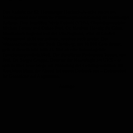
Den Auftakt zur 62. Homburger Hochschulwoche macht am
Montagabend eine festliche Eröffnungsveranstaltung im Homburger
Rathaus. Dort begrüßen Silvia Debold (VHS), Oberbürgermeister
Michael Forster und Dekan Prof. Dr. Matthias Hannig die Gäste.
Musikalisch begleitet von der Uni-Bigband, wird im Großen
Sitzungssaal nicht nur gefeiert, sondern auch geehrt: Der
Wissenschaftspreis der Stadt Homburg, mit 10.000 Euro dotiert,
geht in diesem Jahr zum 23. Mal an eine herausragende
Forschungspersönlichkeit. Der diesjährige Festvortrag kommt von
Prof. Dr. Sergiu Groppa, Direktor der Neurologie am UKS – er
spricht über neue Wege zur Förderung der Gehirngesundheit. Im
Anschluss klingt der Abend bei einem Umtrunk aus – Gelegenheit
für Gespräche auf Augenhöhe.
Anzeige