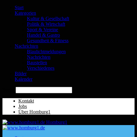
Start
Kategorien
Kultur & Gesellschaft
Politik & Wirtschaft
Sport & Vereine
Handel & Gastro
Gesundheit & Fitness
Nachrichten
Blaulichtmeldungen
Nachrichten
Baustellen
Verschiedenes
Bilder
Kalender
Suche
Kontakt
Jobs
Über Homburg1
Homburg1