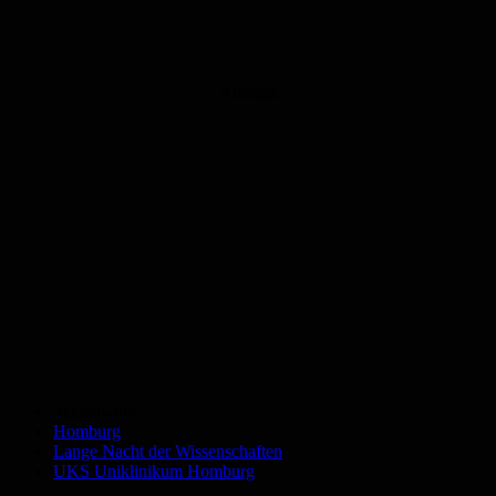
Anzeige
Schlagworte
Homburg
Lange Nacht der Wissenschaften
UKS Uniklinikum Homburg