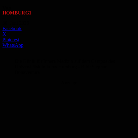
Von
HOMBURG1
-
30. Juni 2025
Facebook
X
Pinterest
WhatsApp
Die Klinik für Innere Medizin auf dem Campus des
Universitätsklinikums Homburg - Bild: Stephan
Bonaventura
Anzeige