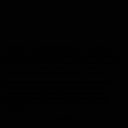
Auch Kinder und Jugendliche kommen nicht zu kurz: vom OP-
Führerschein über Bananen-Nähkurse bis zum Gummibärchen-
Rettungseinsatz mit chirurgischem Werkzeug – spielerisches Lernen
steht im Mittelpunkt. Führungen durch das Childhood-Haus, den
Kreißsaal oder die Strahlentherapie sowie Vorträge zu Themen wie
Schlaf oder Computerspielsucht runden das Programm ab.
Draußen vor dem Hörsaalgebäude sorgt die Uni-Bigband für
Stimmung, bevor die Partyband Sweettones übernimmt.
Tanzfreunde dürfen sich auf eine Salsa-Vorführung freuen, und wer
danach noch Energie hat, kann bei der Aftershow-Party der
Fachschaft Medizin auf dem alten Hubschrauberlandeplatz
weiterfeiern.
Anzeige