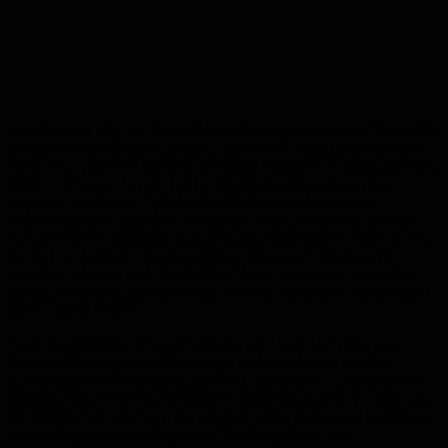
Am Dienstag folgt mit dem Ethiknachmittag ein zentrales Forum für
gesellschaftlich relevante Fragen: Was ist der Wille eines Patienten
wert, wenn moderne Medizin scheinbar unbegrenzte Möglichkeiten
bietet? Zwischen 14 und 17 Uhr beleuchten Expertinnen und
Experten im Hörsaal 1 (Gebäude 35) die medizinethischen
Spannungsfelder zwischen Patientenwunsch, ärztlichem Handeln
und neuen Technologien – inklusive der Herausforderungen durch
KI und Dr. Google. „Wollen, dürfen, können – Patientenwille
zwischen Wunsch und Wirklichkeit“ lautet das Motto, unter dem
sowohl rechtliche Entwicklungen als auch emotionale Belastungen
in den Fokus rücken.
Der Dienstag bleibt wissenschaftlich: Ab 17:30 Uhr feiert das
Centrum für Integrative Physiologie und Molekulare Medizin
(CIPMM) sein zehnjähriges Bestehen. Im Hörsaal 2 des Zentralen
Hörsaalgebäudes stehen Grußworte, ein musikalischer Auftakt und
ein Fachvortrag von Prof. Dr. Simone Mayer (Karlsruhe Institute of
Technology) auf dem Programm. Ihre Perspektive auf