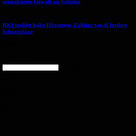
sexualisierte Gewalt an Schulen
RKI meldet hohe Hitzetoten-Zahlen: ver.di fordert
Schutzpläne
Wetter
Homburg
Klarer Himmel
enter location
15.2
°
C
17
°
15.2
°
78%
0.7m/s
0%
Mo.
34
°
Di.
30
°
Mi.
32
°