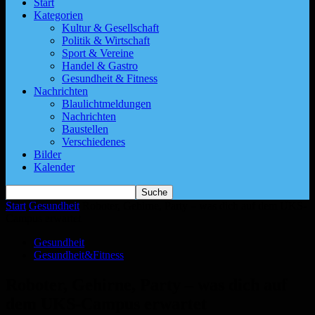
Start
Kategorien
Kultur & Gesellschaft
Politik & Wirtschaft
Sport & Vereine
Handel & Gastro
Gesundheit & Fitness
Nachrichten
Blaulichtmeldungen
Nachrichten
Baustellen
Verschiedenes
Bilder
Kalender
Start
Gesundheit
Roboter, Gehirne, Party – was dich auf dem UKS-
Campus erwartet
Gesundheit
Gesundheit&Fitness
Roboter, Gehirne, Party – was dich auf
dem UKS-Campus erwartet