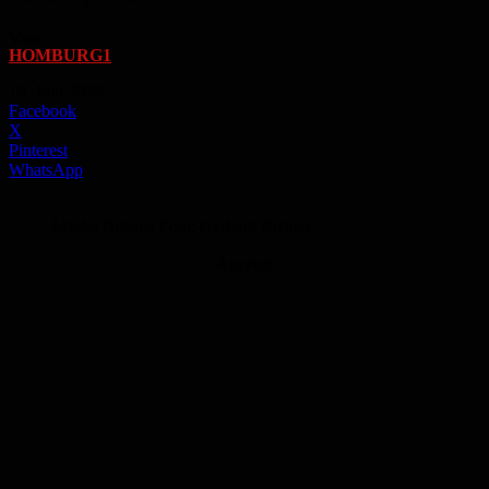
Von
HOMBURG1
-
19. Juni 2026
Facebook
X
Pinterest
WhatsApp
Masha Bijlsma Foto: Gerhard Richter
Anzeige