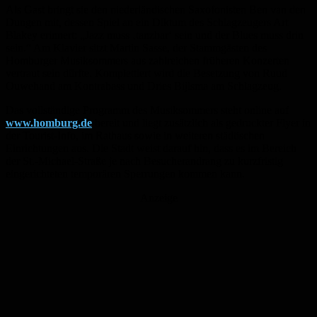
Als Gast bringt sie den niederländischen Saxofonisten Ben van den
Dungen mit, dessen Spiel an ein Diktum des Schlagzeugers Art
Blakey erinnert: „Jazz muss ‚tanzbar‘ sein und der Blues muss drin
sein.“ Am Klavier sitzt Martin Sasse, der Stammgästen des
Homburger Musiksommers aus zahlreichen früheren Konzerten
vertraut sein dürfte. Komplettiert wird die Besetzung von Ruud
Ouwehand am Kontrabass und Dries Bijlsma am Schlagzeug.
Das vollständige Programm des Musiksommers steht online auf
www.homburg.de
bereit und liegt zusätzlich als gedruckter Flyer in
der Tourist-Info, im Rathaus sowie in weiteren städtischen
Einrichtungen aus. Die Stadt weist darauf hin, dass es im Bereich
der St.-Michael-Straße je nach Besucherandrang zu kurzfristig
eingerichteten temporären Sperrungen kommen kann.
Anzeige