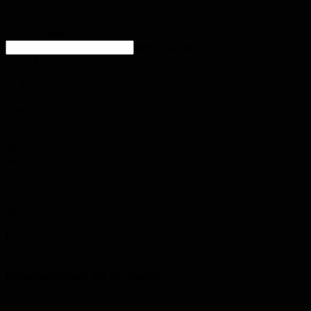
Homburg
Klarer Himmel
enter location
12.5
°
C
15.3
°
12.4
°
80%
3.4m/s
0%
Fr.
28
°
Sa.
32
°
So.
34
°
Mo.
36
°
Di.
32
°
Polizeimeldungen aus der Region