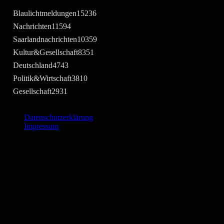
Blaulichtmeldungen
15236
Nachrichten
11594
Saarlandnachrichten
10359
Kultur&Gesellschaft
8351
Deutschland
4743
Politik&Wirtschaft
3810
Gesellschaft
2931
Datenschutzerklärung
Impressum
©