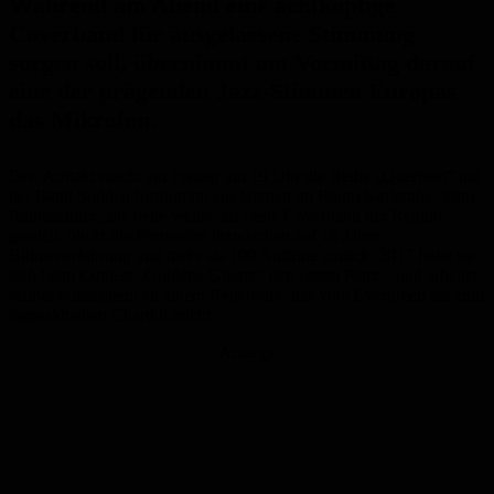
Während am Abend eine achtköpfige
Coverband für ausgelassene Stimmung
sorgen soll, übernimmt am Vormittag darauf
eine der prägenden Jazz-Stimmen Europas
das Mikrofon.
Den Auftakt macht am Freitag um 19 Uhr die Reihe „Querbeat“ mit
der Band Sudden Inspiration aus Bretten im Raum Karlsruhe. Vom
Radiosender „die neue welle“ als beste Coverband der Region
geadelt, blickt die Formation inzwischen auf 16 Jahre
Bühnenerfahrung und mehr als 100 Auftritte zurück. 2017 holte sie
sich beim Contest „Goldene Gitarre“ den ersten Platz – und arbeitet
seither konsequent an einem Repertoire, das vom Evergreen bis zum
tagesaktuellen Charthit reicht.
Anzeige