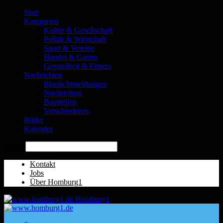
Start
Kategorien
Kultur & Gesellschaft
Politik & Wirtschaft
Sport & Vereine
Handel & Gastro
Gesundheit & Fitness
Nachrichten
Blaulichtmeldungen
Nachrichten
Baustellen
Verschiedenes
Bilder
Kalender
Suche
Kontakt
Jobs
Über Homburg1
Homburg1