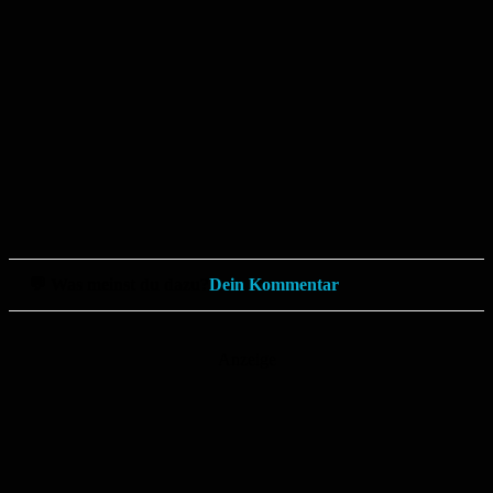
💬 Was meinst du dazu?
Dein Kommentar
Anzeige