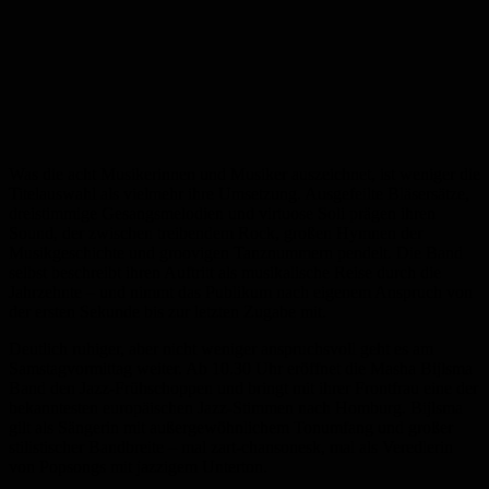
Was die acht Musikerinnen und Musiker auszeichnet, ist weniger die
Titelauswahl als vielmehr ihre Umsetzung. Ausgefeilte Bläsersätze,
dreistimmige Gesangsmelodien und virtuose Soli prägen ihren
Sound, der zwischen treibendem Rock, großen Hymnen der
Musikgeschichte und groovigen Tanznummern pendelt. Die Band
selbst beschreibt ihren Auftritt als musikalische Reise durch die
Jahrzehnte – und nimmt das Publikum nach eigenem Anspruch von
der ersten Sekunde bis zur letzten Zugabe mit.
Deutlich ruhiger, aber nicht weniger anspruchsvoll geht es am
Samstagvormittag weiter. Ab 10.30 Uhr eröffnet die Masha Bijlsma
Band den Jazz-Frühschoppen und bringt mit ihrer Frontfrau eine der
bekanntesten europäischen Jazz-Stimmen nach Homburg. Bijlsma
gilt als Sängerin mit außergewöhnlichem Tonumfang und großer
stilistischer Bandbreite – mal zart-chansonesk, mal als Veredlerin
von Popsongs mit jazzigem Unterton.