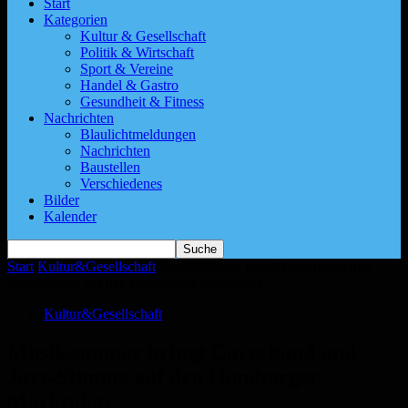
Start
Kategorien
Kultur & Gesellschaft
Politik & Wirtschaft
Sport & Vereine
Handel & Gastro
Gesundheit & Fitness
Nachrichten
Blaulichtmeldungen
Nachrichten
Baustellen
Verschiedenes
Bilder
Kalender
Start
Kultur&Gesellschaft
Musiksommer bringt Coverband und
Jazz-Stimme auf den Homburger Marktplatz
Kultur&Gesellschaft
Musiksommer bringt Coverband und
Jazz-Stimme auf den Homburger
Marktplatz