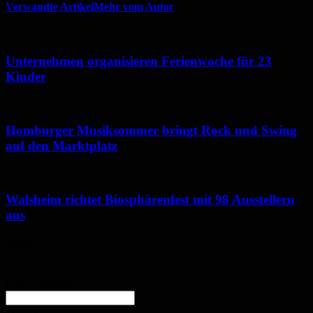
Verwandte Artikel
Mehr vom Autor
Unternehmen organisieren Ferienwoche für 23
Kinder
Homburger Musiksommer bringt Rock und Swing
auf den Marktplatz
Walsheim richtet Biosphärenfest mit 98 Ausstellern
aus
Wetter
Homburg
Klarer Himmel
enter location
12.5
°
C