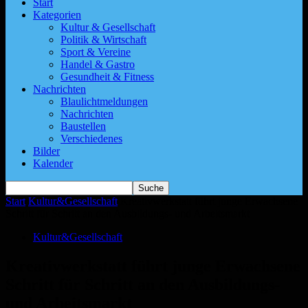
Start
Kategorien
Kultur & Gesellschaft
Politik & Wirtschaft
Sport & Vereine
Handel & Gastro
Gesundheit & Fitness
Nachrichten
Blaulichtmeldungen
Nachrichten
Baustellen
Verschiedenes
Bilder
Kalender
Start
Kultur&Gesellschaft
Kreativwerkstatt führt junge Erwachsene
Schritt für Schritt an den Ausbildungs- und Arbeitsmarkt
Kultur&Gesellschaft
Kreativwerkstatt führt junge Erwachsene
Schritt für Schritt an den Ausbildungs-
und Arbeitsmarkt