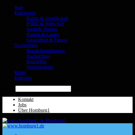
Start
Kategorien
Kultur & Gesellschaft
Politik & Wirtschaft
Sport & Vereine
Handel & Gastro
Gesundheit & Fitness
Nachrichten
Blaulichtmeldungen
Nachrichten
Baustellen
Verschiedenes
Bilder
Kalender
Suche
Kontakt
Jobs
Über Homburg1
Homburg1