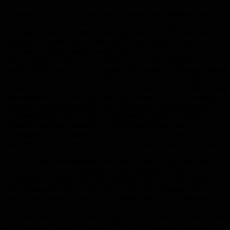
In denen vom CJD Saarland/Pfalz durchgeführten Maßnahmen
können die jungen Menschen bis 25 Jahre ihre Neigungen und
Eignungen praktisch erfahren und erproben. „Die Themen sind
vielfältig und gehen von Küche und Hauswirtschaft weiter zu
Textilien und Bekleidung, Design und Gestalten, Kosmetik,
Körperpflege und Wellness“, erklären die beiden Begleiterinnen
Jennifer Faber und Karin Schmelzer. „Wir bieten die Chance, eigene
Stärken, Schwächen und Fertigkeiten zu ermitteln und darüber
hinaus die weitere berufliche Zukunft zu planen“. Dazu gehörten ein
Bewerbertraining, Sucht- und Schuldenprävention, die Grundlagen
gesunder Lebensführung oder eine Erweiterung berufsbezogener
Sprachkenntnisse. Die jungen Erwachsenen sollen mit dieser
Unterstützung den Kreislauf der Nichtbeschäftigung und
Ziellosigkeit durchbrechen, für eine berufliche Qualifikation
motiviert und schrittweise an eine Ausbildung herangeführt werden.
Für die jungen Erwachsenen eine große Chance, den Anschluss
nicht zu verlieren und langfristig einem geregelten Tagesablauf
nachgehen zu können: „Ich habe gelernt, dass es für alle Probleme
eine Lösung gibt und es sich lohnt zu kämpfen. Aufgeben ist nun
keine Option mehr für mich“. „Die Maßnahme hat mir geholfen,
mein Leben wieder in den Griff zu bekommen“. „In der
Kreativwerkstatt habe ich so viel über mich und meine tatsächlichen
Stärken gelernt“. „Jetzt kann ich offener über meine Probleme