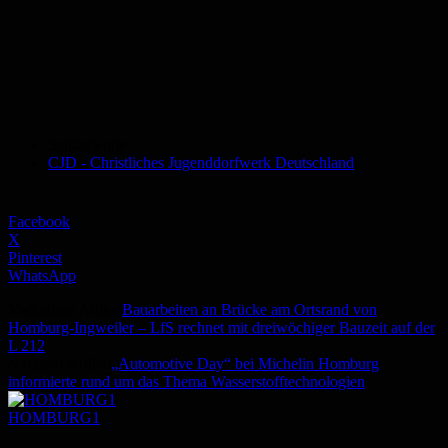
Schlagworte
CJD - Christliches Jugenddorfwerk Deutschland
Facebook
X
Pinterest
WhatsApp
Vorheriger Artikel
Bauarbeiten an Brücke am Ortsrand von
Homburg-Ingweiler – LfS rechnet mit dreiwöchiger Bauzeit auf der
L 212
Nächster Artikel
„Automotive Day“ bei Michelin Homburg
informierte rund um das Thema Wasserstofftechnologien
HOMBURG1