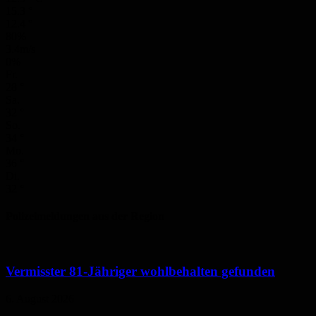
15.3
°
12.4
°
80%
3.4m/s
0%
Fr.
28
°
Sa.
32
°
So.
34
°
Mo.
36
°
Di.
32
°
Polizeimeldungen aus der Region
Vermisster 81-Jähriger wohlbehalten gefunden
6. August 2026