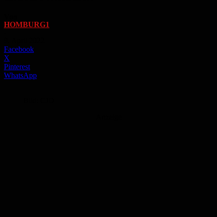
Von
HOMBURG1
-
9. April 2022
Facebook
X
Pinterest
WhatsApp
Bild: CJD
Anzeige