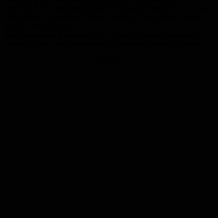
Die Tore für die Hornets erzielten: 2x Benedikt Peters, Je 1x Lukas
Srnka, Marc Lingenfelser, Tomas Vodicka, Georg Hähn, Andre
Nunold und Ralf Wolf.
Am kommenden Sonntag um 19 Uhr gibt es in der Ice-Arena das
Topspiel gegen den Tabellenführer Bietigheim Steelers zu sehen.
Anzeige