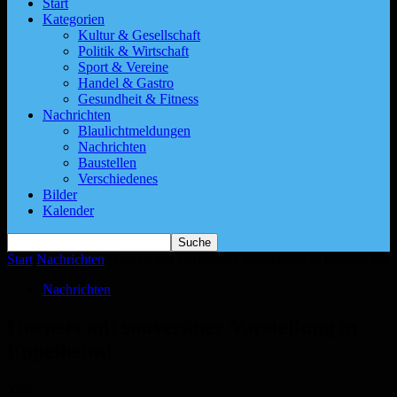
Start
Kategorien
Kultur & Gesellschaft
Politik & Wirtschaft
Sport & Vereine
Handel & Gastro
Gesundheit & Fitness
Nachrichten
Blaulichtmeldungen
Nachrichten
Baustellen
Verschiedenes
Bilder
Kalender
Start
Nachrichten
Hornets mit souveräner Vorstellung in Eppelheim!
Nachrichten
Hornets mit souveräner Vorstellung in
Eppelheim!
Von