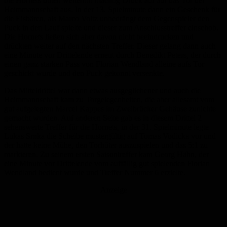
die Hornets übten weiterhin mächtig Druck auf auf das Tor der
Heimmannschaft aus. In der 13. Spielminute dann ein Geschenk für
die Eisbären, als Marco Voltz unbedrängt dem Gegenspieler den
Puck in den Lauf spielte und dieser zum Anschlusstreffer einschob.
Die Hornets ließen sich aber davon nicht beeindrucken und
drückten weiter auf den nächsten Treffer. Dieser gelang dann auch
eine Minute vor Drittelende erneut durch Benedikt Peters, der durch
einen ganz starken Pass von Florian Wendland alleine aufs Tor
geschickt wurde und den Puck gekonnt versenkte.
Das Mitteldrittel war dann etwas ausgeglichener und auch die
Heimmannschaft kam zu Torgelegenheiten, die aber allesamt vom
gut aufgelegten Marcel Kappes im Zweibrücker Gehäuse zunichte
gemacht wurden. Auf anderen Seite gab es in diesem Drittel 2
sehenswerte Treffer für die Hornets, in der 31. Spielminute legte
Lukas Srnka die Scheibe mustergültig auf Tomas Vodicka vor und
der hatte keine Mühe, den Torhüter auszuspielen und das 5:1 zu
markieren. Zu seinem ersten Saisontreffer kam Georg Hähn, der
eine Minute vor Drittelende vom auffällig gut spielenden Florian
Wendland bedient wurde und Treffer Nummer 6 erzielte.
Anzeige