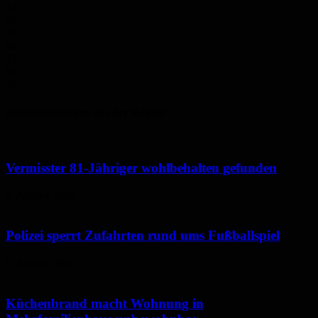
34
°
Di.
31
°
Mi.
33
°
Do.
35
°
Polizeimeldungen aus der Region
Vermisster 81-Jähriger wohlbehalten gefunden
6. August 2026
Polizei sperrt Zufahrten rund ums Fußballspiel
6. August 2026
Küchenbrand macht Wohnung in