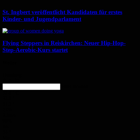
St. Ingbert veröffentlicht Kandidaten für erstes
Kinder- und Jugendparlament
Flying Steppers in Reiskirchen: Neuer Hip-Hop-
Step-Aerobic-Kurs startet
Wetter
Homburg
Bedeckt
enter location
32.8
°
C
32.9
°
31.3
°
23%
3.3m/s
90%
So.
34
°
Mo.