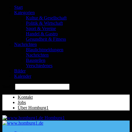
Start
Kategorien
Kultur & Gesellschaft
Politik & Wirtschaft
Sport & Vereine
Handel & Gastro
Gesundheit & Fitness
Nachrichten
Blaulichtmeldungen
Nachrichten
Baustellen
Verschiedenes
Bilder
Kalender
Suche
Kontakt
Jobs
Über Homburg1
Homburg1