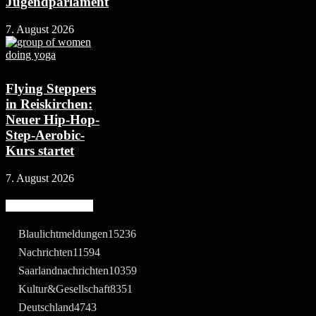
Jugendparlament
7. August 2026
Flying Steppers
in Reiskirchen:
Neuer Hip-Hop-
Step-Aerobic-
Kurs startet
7. August 2026
Beliebte Kategorie
Blaulichtmeldungen
15236
Nachrichten
11594
Saarlandnachrichten
10359
Kultur&Gesellschaft
8351
Deutschland
4743