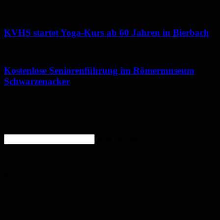
KVHS startet Yoga-Kurs ab 60 Jahren in Bierbach
Kostenlose Seniorenführung im Römermuseum
Schwarzenacker
Wetter
Homburg
Klarer Himmel
enter location
16.3
°
C
17.4
°
16.3
°
87%
1.2m/s
0%
Do.
29
°
Fr.