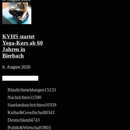
KVHS startet
Yoga-Kurs ab 60
Jahren in
Bierbach
6. August 2026
Beliebte Kategorie
Blaulichtmeldungen
15233
Nachrichten
11590
Saarlandnachrichten
10359
Kultur&Gesellschaft
8343
Deutschland
4743
Politik&Wirtschaft
3803