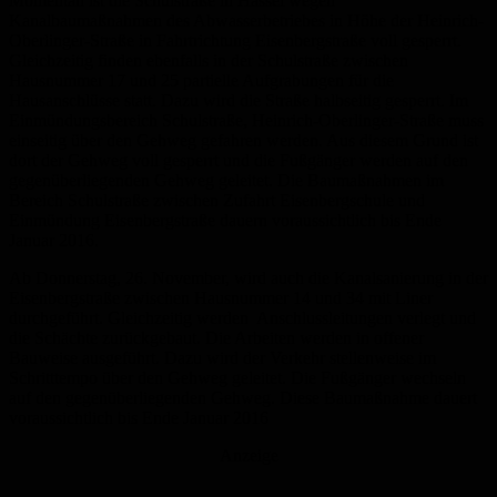
Momentan ist die Schulstraße in Hassel wegen
Kanalbaumaßnahmen des Abwasserbetriebes in Höhe der Heinrich-
Oberlinger-Straße in Fahrtrichtung Eisenbergstraße voll gesperrt.
Gleichzeitig finden ebenfalls in der Schulstraße zwischen
Hausnummer 17 und 25 partielle Aufgrabungen für die
Hausanschlüsse statt. Dazu wird die Straße halbseitig gesperrt. Im
Einmündungsbereich Schulstraße, Heinrich-Oberlinger-Straße muss
einseitig über den Gehweg gefahren werden. Aus diesem Grund ist
dort der Gehweg voll gesperrt und die Fußgänger werden auf den
gegenüberliegenden Gehweg geleitet. Die Baumaßnahmen im
Bereich Schulstraße zwischen Zufahrt Eisenbergschule und
Einmündung Eisenbergstraße dauern voraussichtlich bis Ende
Januar 2016.
Ab Donnerstag, 26. November, wird auch die Kanalsanierung in der
Eisenbergstraße zwischen Hausnummer 14 und 34 mit Liner
durchgeführt. Gleichzeitig werden Anschlussleitungen verlegt und
die Schächte zurückgebaut. Die Arbeiten werden in offener
Bauweise ausgeführt. Dazu wird der Verkehr stellenweise im
Schritttempo über den Gehweg geleitet. Die Fußgänger wechseln
auf den gegenüberliegenden Gehweg. Diese Baumaßnahme dauert
voraussichtlich bis Ende Januar 2016
Anzeige