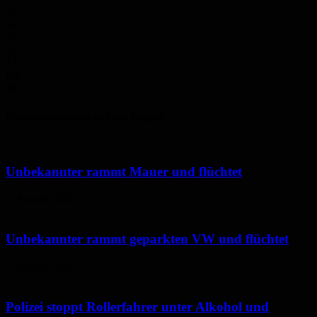
30
°
Sa.
30
°
So.
33
°
Mo.
31
°
Polizeimeldungen aus der Region
Unbekannter rammt Mauer und flüchtet
5. August 2026
Unbekannter rammt geparkten VW und flüchtet
5. August 2026
Polizei stoppt Rollerfahrer unter Alkohol und