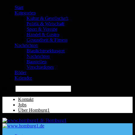
Start
Kategorien
Kultur & Gesellschaft
Politik & Wirtschaft
Sport & Vereine
Handel & Gastro
Gesundheit & Fitness
Nachrichten
Blaulichtmeldungen
Nachrichten
Baustellen
Verschiedenes
Bilder
Kalender
Suche
Kontakt
Jobs
Über Homburg1
Homburg1