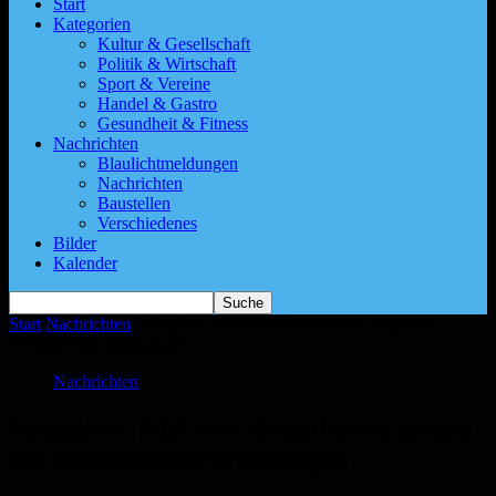
Start
Kategorien
Kultur & Gesellschaft
Politik & Wirtschaft
Sport & Vereine
Handel & Gastro
Gesundheit & Fitness
Nachrichten
Blaulichtmeldungen
Nachrichten
Baustellen
Verschiedenes
Bilder
Kalender
Start
Nachrichten
St.Ingbert | Mehrere Bauarbeiten sorgen für
Verkehrseinschränkungen
Nachrichten
St.Ingbert | Mehrere Bauarbeiten sorgen
für Verkehrseinschränkungen