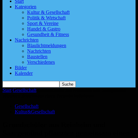
Start
Kategorien
Kultur & Gesellschaft
Politik & Wirtschaft
Sport & Vereine
Handel & Gastro
Gesundheit & Fitness
Nachrichten
Blaulichtmeldungen
Nachrichten
Baustellen
Verschiedenes
Bilder
Kalender
Start
Gesellschaft
Grundschüler aus Reinheim und Saargemünd
pflanzten gemeinsam einen Freundschaftsbaum
Gesellschaft
Kultur&Gesellschaft
Grundschüler aus Reinheim und
Saargemünd pflanzten gemeinsam einen