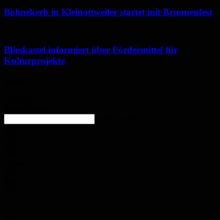
Bohnekerb in Kleinottweiler startet mit Brunnenfest
Blieskastel informiert über Fördermittel für
Kulturprojekte
Wetter
Homburg
Klarer Himmel
enter location
33.4
°
C
33.6
°
32.4
°
28%
6.3m/s
6%
Mo.
33
°
Di.
31
°
Mi.