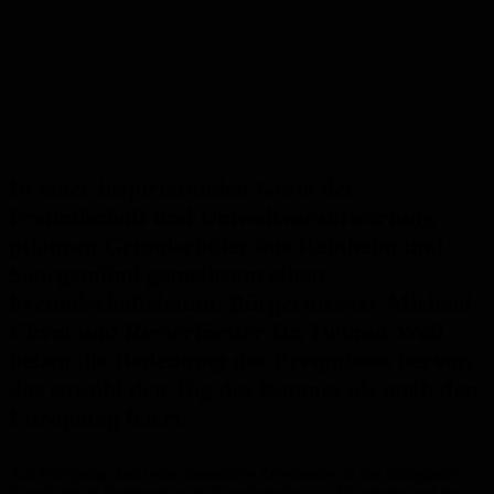
In einer inspirierenden Geste der
Freundschaft und Umweltverantwortung
pflanzen Grundschüler aus Reinheim und
Saargemünd gemeinsam einen
Freundschaftsbaum. Bürgermeister Michael
Clivot und Revierförster Dr. Helmut Wolf
heben die Bedeutung des Ereignisses hervor,
das sowohl den Tag des Baumes als auch den
Europatag feiert.
Am Europatag fand eine besondere Zeremonie an der bilingualen
Grundschule Reinheim statt. Grundschüler aus Reinheim und der