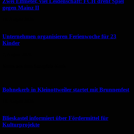
Zwei Elfmeter, viel Leidenschaft: FCH dreht Spiel
gegen Mainz II
10. August 2026
Unternehmen organisieren Ferienwoche für 23
Kinder
7. August 2026
Neues aus dem Saarpfalz-Kreis
Bohnekerb in Kleinottweiler startet mit Brunnenfest
10. August 2026
Blieskastel informiert über Fördermittel für
Kulturprojekte