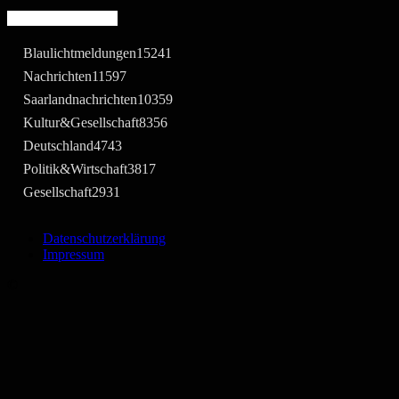
Beliebte Kategorie
Blaulichtmeldungen
15241
Nachrichten
11597
Saarlandnachrichten
10359
Kultur&Gesellschaft
8356
Deutschland
4743
Politik&Wirtschaft
3817
Gesellschaft
2931
Datenschutzerklärung
Impressum
©