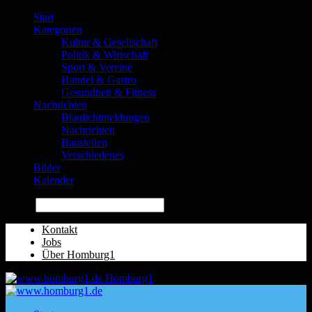
Start
Kategorien
Kultur & Gesellschaft
Politik & Wirtschaft
Sport & Vereine
Handel & Gastro
Gesundheit & Fitness
Nachrichten
Blaulichtmeldungen
Nachrichten
Baustellen
Verschiedenes
Bilder
Kalender
Suche
Kontakt
Jobs
Über Homburg1
Homburg1