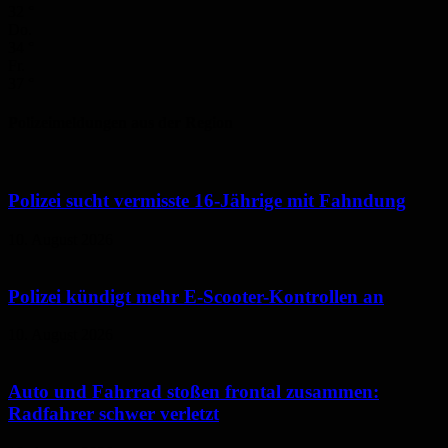
32
°
Do.
34
°
Fr.
37
°
Polizeimeldungen aus der Region
Polizei sucht vermisste 16-Jährige mit Fahndung
10. August 2026
Polizei kündigt mehr E-Scooter-Kontrollen an
10. August 2026
Auto und Fahrrad stoßen frontal zusammen:
Radfahrer schwer verletzt