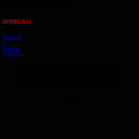
Freundschaftsbaum
Von
HOMBURG1
-
16. Mai 2023
Facebook
X
Pinterest
WhatsApp
Schüler pflanzen gemeinsam den Freundschaftsbaum.
Bürgermeister Michael Clivot, Schulleiterin Susanne
Albrecht und Revierförster Dr. Helmut Wolf (v.l.n.r.)
unterstützen dabei tatkräftig. - Foto: Max Karbach
Anzeige