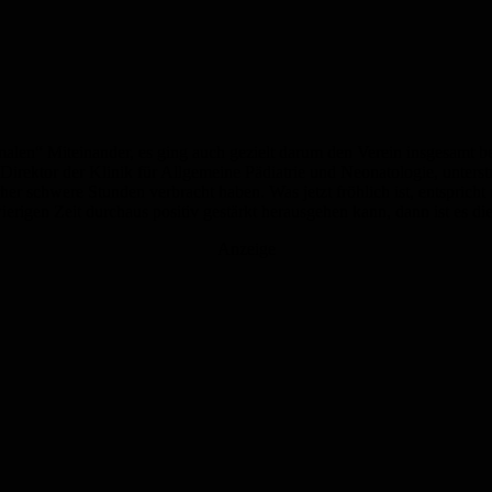
alen“ Miteinander, es ging auch gezielt darum den Verein insgesamt b
irektor der Klinik für Allgemeine Pädiatrie und Neonatologie, unterst
r schwere Stunden verbracht haben. Was jetzt fröhlich ist, entsprich
rigen Zeit durchaus positiv gestärkt herausgehen kann, dann ist es die
Anzeige