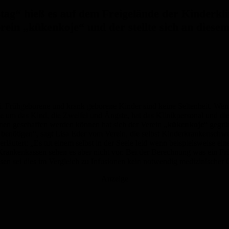
ag“ hieß es auf dem Freigelände der Kinderkl
in „kükenkoje“ und der stellte sich an diesem 
. Frühgeborene und krank geborene Kinder sind keine Seltenheit. Wenn 
um das Kind, die Zweifel und Ängste, hat das Klinikpersonal und die 
nen geschaffen werden können hat sich der Verein „
kükenkoje
“ gegrü
benötigen“, sagt Lisa Eder vom Verein, die selbst Kinderkrankenschwes
 erläutert: „Es tut einem selbst in der Seele leid wenn beispielsweise
Krankenkassen sehen es aber nicht vor. Bei der Berechnung was ein Frü
en sei dies im Vergleich zu Infusionen kein notwendig medizinischer G
Anzeige