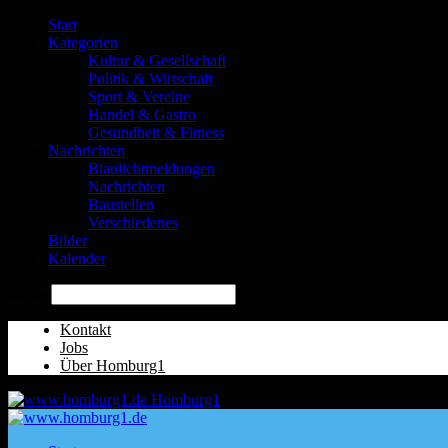
Start
Kategorien
Kultur & Gesellschaft
Politik & Wirtschaft
Sport & Vereine
Handel & Gastro
Gesundheit & Fitness
Nachrichten
Blaulichtmeldungen
Nachrichten
Baustellen
Verschiedenes
Bilder
Kalender
Suche
Kontakt
Jobs
Über Homburg1
Homburg1