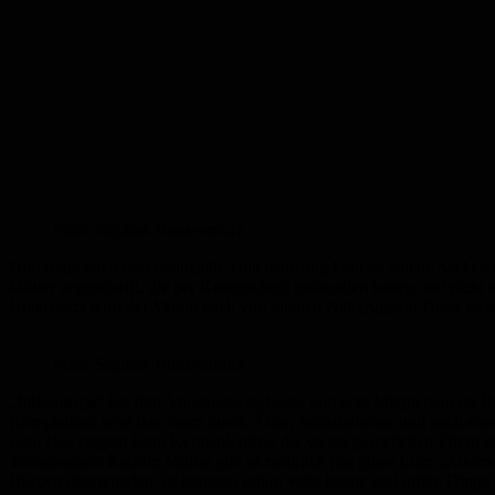
Foto: Stephan Bonaventura
Durch Spenden und finanzielle Unterstützung können solche Sachen k
Mütter angeschafft, die per Kaiserschnitt entbunden haben und nicht a
Unterstützt wird der Verein auch von lokalen Nähgruppen. Diese ste
Foto: Stephan Bonaventura
„
kükenkoje
“ hat fünf Vorstandsmitglieder und acht Mitgliedern im Be
Komplettiert wird das Team durch Ärzte, Sozialarbeiter und auch eine b
sein. Das zeigten beim Kennenlernfest die vielen glücklichen Eltern
Teamleaderin Kathrin Müller gibt es natürlich nur pures Lob: „Als ers
Hürden überwunden, es konnten schon viele kleine und größe Dinge 