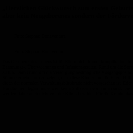
„Herzlichen Glückwunsch zum ersten Geburtst
aber kein Neugeborenes sondern der Fördervere
Foto: Stephan Bonaventura
Foto: Stephan Bonaventura
Das Geschenk des Lebens ist für Eltern nicht immer komplikationsfrei
Beatmungs-, Überwachungs und Infusionsgeräten. Rund um die Sorge 
zu tun. Damit rund um die Versorgung bestmögliche Ausgangspositio
Stimme erheben um zu zeigen, dass diese Kinder und die Eltern Hilfe 
die in der normalen Verwaltungsbürokratie nicht vorgesehen ist. Eder
Handtüchern lagern muss weil keine Stillkissen vorhanden sind. Die 
werden daher auch nicht von der Klinik bezahlt.“ Für die Krankenkass