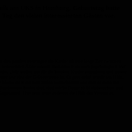
inik am UKS in Homburg. Geburtstag hatte
Tag den vielen interessierten Gästen vor.
dies passiert verbringen die Kinder oft eine lange Zeit zwischen
betreuenden Ärzte sowohl medizinisch als auch psychologisch viel
ndet. „Wir wollen uns für die kranken Kinder engagieren und unsere
ter und eine der Gründerinnen ist. Es geht dabei primär um Hilfe,
 eine Mama ihr Kind zum Stillen rausbekommt und man es dann mit
hgeborenes kosten darf, sind solche Dinge nicht einberechnet und
egenstand. Hier setzt unter anderem die Hilfe des Vereins an.