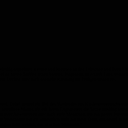
ünftig organisiert werden und kommen so den Frühchen und ihren Elte
uf zu harten Stühlen sitzen können. Insgesamt, so erzählt Eder, versuch
uern Decken oder auch spezielle Kleidung für Frühgeborenen bei.
irat. Dabei besteht ein Teil des Vorstandes aus Kinderkrankenschwestern
etroffene Mutter, die mit ihrem Engegement die Sache tatkäftig unterstü
 mit ihrer Anwesenheit aber auch viele Menschen, die aus purem Interes
te Vorsitzende bin ich unheimlich stolz auf mein Team, das soviel in di
angeschafft werden, das ist schon Wahnsinn.“