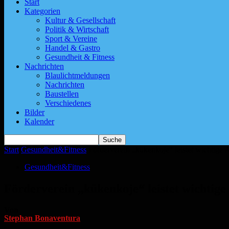
Start
Kategorien
Kultur & Gesellschaft
Politik & Wirtschaft
Sport & Vereine
Handel & Gastro
Gesundheit & Fitness
Nachrichten
Blaulichtmeldungen
Nachrichten
Baustellen
Verschiedenes
Bilder
Kalender
Start
Gesundheit&Fitness
Förderverein „kükenkoje“ leistet wichtige 
Gesundheit&Fitness
Förderverein „kükenkoje“ leistet wichtige
Von
Stephan Bonaventura
-