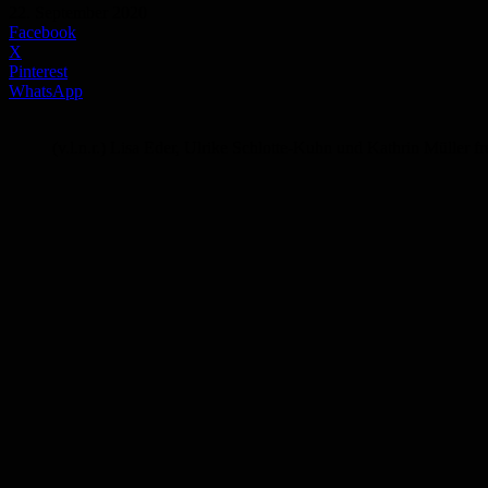
22. September 2020
Facebook
X
Pinterest
WhatsApp
(v.l.n.r.) Lisa Eder, Ulrike Schlotte-Kuhn und Kathrin Müller 