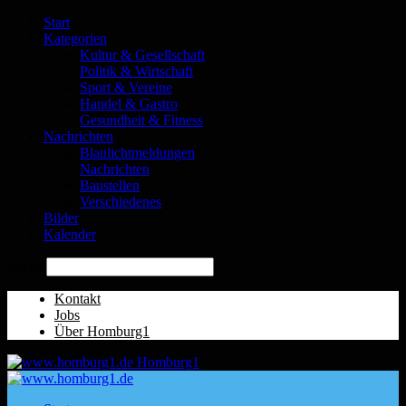
Start
Kategorien
Kultur & Gesellschaft
Politik & Wirtschaft
Sport & Vereine
Handel & Gastro
Gesundheit & Fitness
Nachrichten
Blaulichtmeldungen
Nachrichten
Baustellen
Verschiedenes
Bilder
Kalender
Suche
Kontakt
Jobs
Über Homburg1
Homburg1