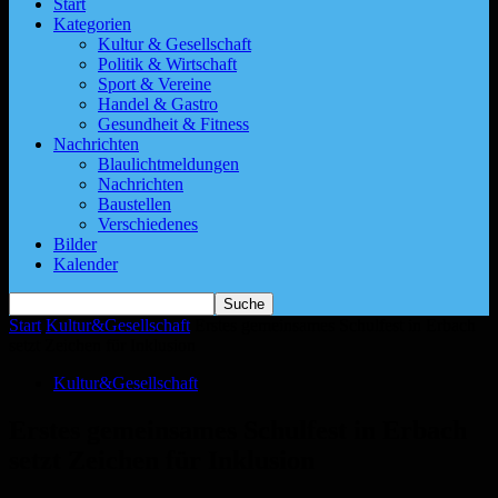
Start
Kategorien
Kultur & Gesellschaft
Politik & Wirtschaft
Sport & Vereine
Handel & Gastro
Gesundheit & Fitness
Nachrichten
Blaulichtmeldungen
Nachrichten
Baustellen
Verschiedenes
Bilder
Kalender
Start
Kultur&Gesellschaft
Erstes gemeinsames Schulfest in Erbach
setzt Zeichen für Inklusion
Kultur&Gesellschaft
Erstes gemeinsames Schulfest in Erbach
setzt Zeichen für Inklusion