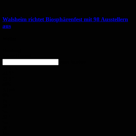
Walsheim richtet Biosphärenfest mit 98 Ausstellern
aus
Wetter
Homburg
Klarer Himmel
enter location
21.4
°
C
22.5
°
21.3
°
49%
3.1m/s
0%
Fr.
28
°
Sa.
32
°
So.
36
°
Mo.