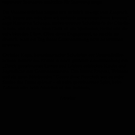
regionaler Sponsoren zusätzlich für Spannung sorgte.
Die Verantwortlichen zeigten sich sichtlich bewegt vom Zuspruch.
„Wir freuen uns sehr, dass wir erstmals gemeinsam feiern konnten“,
sagte Katharina Schaupp, stellvertretende Schulleiterin der Oberlin-
Schule, und richtete ihren Dank an alle Sponsoren, Helfer und die
mitwirkenden Eltern. Ohne deren Engagement, so machte sie
deutlich, wäre ein Tag dieser Größenordnung nicht zu stemmen
gewesen.
Christian Kopp, kommissarischer Schulleiter der Siebenpfeiffer-
Schule, ordnete das Erlebte in einen größeren Zusammenhang ein:
„Durch gemeinsames Lernen und Erleben entdecken Kinder und
Jugendliche ihre Gemeinsamkeiten. Das fördert Respekt, Toleranz
und ein gutes Miteinander.“ Genau diese Botschaft war an jeder
Station des Festes spürbar – ob beim gemeinsamen Spiel, beim
Zuhören oder beim Anstehen an der Tombola.
Anzeige