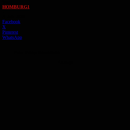
Von
HOMBURG1
-
3. Juni 2026
Facebook
X
Pinterest
WhatsApp
Foto: Svenja Reusemann
Anzeige