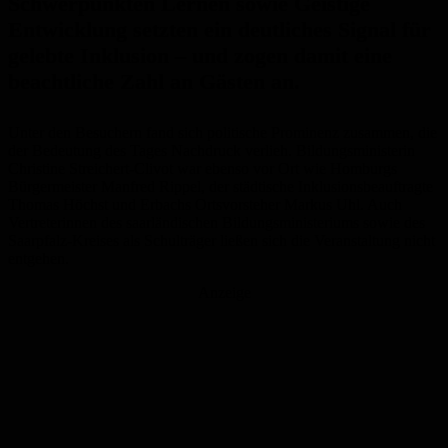
Schwerpunkten Lernen sowie Geistige
Entwicklung setzten ein deutliches Signal für
gelebte Inklusion – und zogen damit eine
beachtliche Zahl an Gästen an.
Unter den Besuchern fand sich politische Prominenz zusammen, die
der Bedeutung des Tages Nachdruck verlieh. Bildungsministerin
Christine Streichert-Clivot war ebenso vor Ort wie Homburgs
Bürgermeister Manfred Rippel, der städtische Inklusionsbeauftragte
Thomas Höchst und Erbachs Ortsvorsteher Markus Uhl. Auch
Vertreterinnen des saarländischen Bildungsministeriums sowie des
Saarpfalz-Kreises als Schulträger ließen sich die Veranstaltung nicht
entgehen.
Anzeige