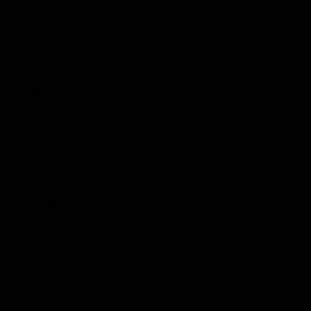
Im Zentrum stand jedoch nicht das Protokoll, sondern die Stimme
der Kinder und Jugendlichen. An beiden Schulen werden
Partizipation und Mitbestimmung großgeschrieben, und genau diese
Haltung prägte den Tag. Die Schülersprecher Mike und Finja
richteten eigene Grußworte an das Publikum und betonten, wie viel
ihnen daran liege, gemeinsam zu lernen und zu feiern. Musikalische
und tänzerische Darbietungen rundeten die Bühnenmomente ab und
ernteten kräftigen Applaus.
Für die jungen Besucher hielt das Fest ein dichtgepacktes
Mitmachprogramm bereit. Mit einem Abenteuerpass in der Hand
zogen Familien von Station zu Station und sammelten Stempel: in
der „Skillzone“ mit ihren Geschicklichkeitsspielen, beim
Sackhüpfen, bei Wettrennen mit Hunden oder an Bastelangeboten.
Besonders dicht umlagert war der Stand der Freiwilligen Feuerwehr
Homburg, wo Kinder selbst zum Löschschlauch greifen durften. Ein
Eisstand des benachbarten Hauses der Begegnung sorgte für
Erfrischung, während eine umfangreiche Tombola mit Preisen