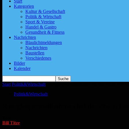
Start
Kategorien
Kultur & Gesellschaft
Politik & Wirtschaft
Sport & Vereine
Handel & Gastro
Gesundheit & Fitness
Nachrichten
Blaulichtmeldungen
Nachrichten
Baustellen
Verschiedenes
Bilder
Kalender
Start
Politik&Wirtschaft
Energiesparmaßnahmen bei der Stadt: Fast übe
Politik&Wirtschaft
Energiesparmaßnahmen bei der Stadt: Fast
Von
Bill Titze
-