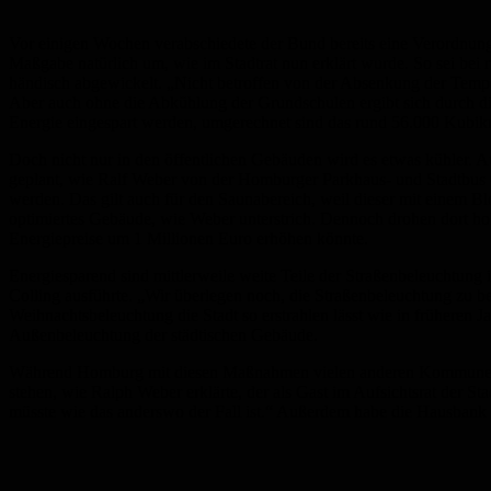
Vor einigen Wochen verabschiedete der Bund bereits eine Verordnun
Maßgabe natürlich um, wie im Stadtrat nun erklärt wurde. So sei bei
händisch abgewickelt. „Nicht betroffen von der Absenkung der Tempe
Aber auch ohne die Abkühlung der Grundschulen ergibt sich durch d
Energie eingespart werden, umgerechnet sind das rund 56.000 Kubik
Doch nicht nur in den öffentlichen Gebäuden wird es etwas kühler. 
geplant, wie Ralf Weber von der Homburger Parkhaus- und Stadtbus Gm
werden. Das gilt auch für den Saunabereich, weil dieser mit einem B
optimiertes Gebäude, wie Weber unterstrich. Dennoch drohen dort hoh
Energiepreise um 1 Millionen Euro erhöhen könnte.
Energiesparend sind mittlerweile weite Teile der Straßenbeleuchtun
Colling ausführte. „Wir überlegen noch, die Straßenbeleuchtung zu be
Weihnachtsbeleuchtung die Stadt so erstrahlen lässt wie in früheren 
Außenbeleuchtung der städtischen Gebäude.
Während Homburg mit diesen Maßnahmen vielen anderen Kommunen ähnelt
stehen, wie Ralph Weber erklärte, der als Gast im Aufsichtsrat der Sta
müsste wie das anderswo der Fall ist.“ Außerdem habe die Hausbank be