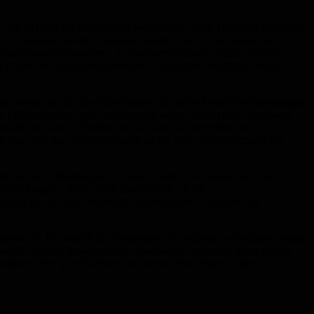
 auf 19 Grad heruntergekühlt werden soll. Auch Homburg setzt diese
are Thermostate bereits abgesenkt worden. Beim Rest werde das
nung abgedeckt werden“, so Hauptamtstleiterin Daniela Colling.
e Dauer der Heizperiode könnten so ungefähr 566.000 Kilowatt
über hinaus sind für das Schwimmbad zunächst keine Einschränkungen
fnungszeiten und Eintrittspreise sollen derzeit nicht angetastet
sschalten kann.“ Ohnehin sei das Koi ein energetisch hoch
dass sich der städtische Zuschuss bei einer Vervierfachung der
uch hier noch Maßnahmen ins Haus stehen, wie Hauptamtsleiterin
iche Fragen.“ Noch nicht klar ist auch, ob die
chtung ist auf LED umgestellt. Abgeschaltet ist dagegen die
en ist. Die betrifft die Stadtwerke, die offenbar auf soliden Beinen
cht soweit, dass die Kommune den Stadtwerken unter die Arme greifen
umindest eine gute Nachricht in extrem schwierigen Zeiten.