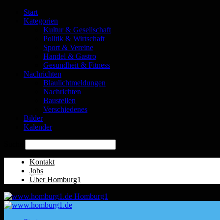
Start
Kategorien
Kultur & Gesellschaft
Politik & Wirtschaft
Sport & Vereine
Handel & Gastro
Gesundheit & Fitness
Nachrichten
Blaulichtmeldungen
Nachrichten
Baustellen
Verschiedenes
Bilder
Kalender
Suche
Kontakt
Jobs
Über Homburg1
Homburg1