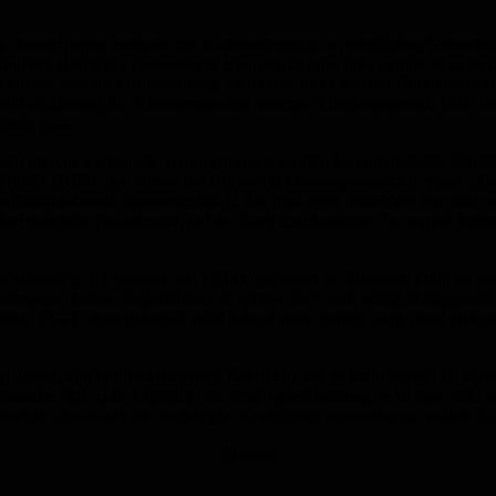
g, wonach unter anderem die Raumtemperatur in öffentlichen Gebäuden
 rund der Hälfte der Gebäude die Raumtemperatur über zentral steuerb
raturen sind die Grundschulen, weil diese nicht von der Bundesverord
ie Reduzierung der Raumtemperatur enormes Einsparpotential: Über di
meter Gas.
Auch im Koi werden die Temperaturen allerorten heruntergedreht. Dar
bH (HPS), der Mutter der Homburger Bädergesellschaft, sagte. „Die Öf
lockheizkraftwerk zusammenhängt, das man nicht so einfach ein- und au
e finanzielle Belastungen auf die Stadt zuzukommen. So warnte Weber, 
g in Homburg, die vielfach auf LED umgerüstet ist. Dennoch könnten a
stimmten Zeiten abzuschalten, da gibt es aber noch große haftungsrechtl
Jahren. Das Einsparpotential wäre jedoch wohl gering, auch diese Beleu
, gibt es eine erfreuliche Nachricht, die so nicht überall zu vernehm
dtwerke sitzt. „Die Liquidität ist derzeit gewährleistet, es ist also ni
reits signalisiert, die derzeitigen Kreditlinien ausweiten zu wollen. Z
Anzeige