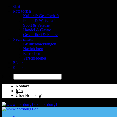
Start
Kategorien
Kultur & Gesellschaft
Politik & Wirtschaft
Sport & Vereine
Handel & Gastro
Gesundheit & Fitness
Nachrichten
Blaulichtmeldungen
Nachrichten
Baustellen
Verschiedenes
Bilder
Kalender
Suche
Kontakt
Jobs
Über Homburg1
Homburg1