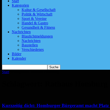
Start
Kategorien
Kultur & Gesellschaft
Politik & Wirtschaft
Sport & Vereine
Handel & Gastro
Gesundheit & Fitness
Nachrichten
Blaulichtmeldungen
Nachrichten
Baustellen
Verschiedenes
Bilder
Kalender
Start
Schlagworte
Rathaus Homburg
Schlagwort: Rathaus Homburg
Kurzzeitig dicht: Homburger Bürgeramt macht Platz 