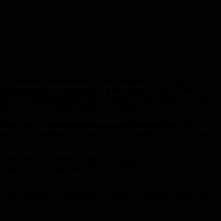
sch. Bundesverkehrsminister Patrick Schnieder ließ in Lippstadt
igitalisierung und Automatisierung sind dafür eine wesentliche
ffnet neue Möglichkeiten für mehr Leistung auf der Schiene.“ Mit dem
lbetrieb und die Vorbereitung des Roll-outs.
Geführt wird der Zusammenschluss von der Deutschen Bahn AG,
 Eine Konstellation, die zeigt, dass die Einführung der DAK nur
internationalen Streckenverkehr und sogar im Einsatz auf
ologie hat ihre Tauglichkeit für den europäischen
WLE-Gelände. Damit erhielten Vertreter aus Industrie, Politik und
t.