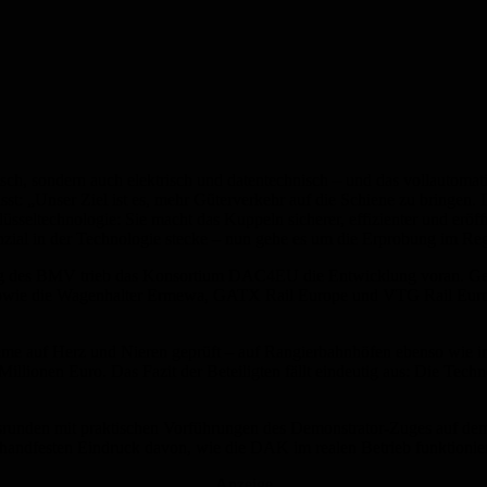
ch, sondern auch elektrisch und datentechnisch – und das vollautomati
t: „Unser Ziel ist es, mehr Güterverkehr auf die Schiene zu bringen. D
üsseltechnologie: Sie macht das Kuppeln sicherer, effizienter und erö
ial in der Technologie stecke – nun gehe es um die Erprobung im Rege
ftrag des BMV trieb das Konsortium DAC4EU die Entwicklung voran. 
sowie die Wagenhalter Ermewa, GATX Rail Europe und VTG Rail Europe.
 auf Herz und Nieren geprüft – auf Rangierbahnhöfen ebenso wie im 
llionen Euro. Das Fazit der Beteiligten fällt eindeutig aus: Die Techn
srunden mit praktischen Vorführungen des Demonstrator-Zuges auf dem 
handfesten Eindruck davon, wie die DAK im realen Betrieb funktionier
Anzeige