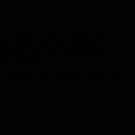
s-Eisenbahn (WLE) in Lippstadt: Mit einer
für Verkehr (BMV) die Ergebnisse des
upplung, kurz DAK – eine Technologie, von
 21. Jahrhundert.
d weiten Teilen Europas per Schraubenkupplung von Hand verbunden.
rer Personalbedarf und steigende Kosten haben die Schiene über