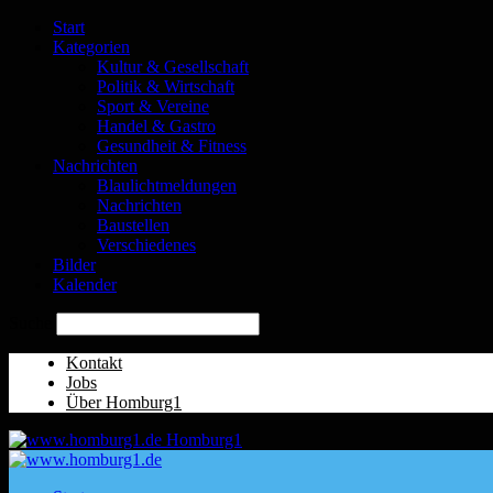
Start
Kategorien
Kultur & Gesellschaft
Politik & Wirtschaft
Sport & Vereine
Handel & Gastro
Gesundheit & Fitness
Nachrichten
Blaulichtmeldungen
Nachrichten
Baustellen
Verschiedenes
Bilder
Kalender
Suche
Kontakt
Jobs
Über Homburg1
Homburg1