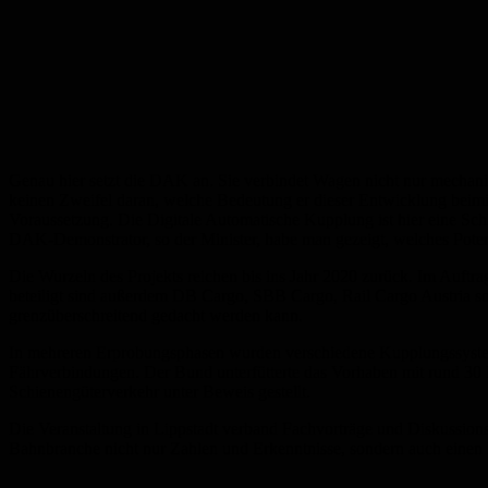
Genau hier setzt die DAK an. Sie verbindet Wagen nicht nur mechanis
keinen Zweifel daran, welche Bedeutung er dieser Entwicklung beimiss
Voraussetzung. Die Digitale Automatische Kupplung ist hier eine Schl
DAK-Demonstrator, so der Minister, habe man gezeigt, welches Potenz
Die Wurzeln des Projekts reichen bis ins Jahr 2020 zurück. Im Au
beteiligt sind außerdem DB Cargo, SBB Cargo, Rail Cargo Austria 
grenzüberschreitend gedacht werden kann.
In mehreren Erprobungsphasen wurden verschiedene Kupplungssysteme
Fährverbindungen. Der Bund unterfütterte das Vorhaben mit rund 30 Mi
Schienengüterverkehr unter Beweis gestellt.
Die Veranstaltung in Lippstadt verband Fachvorträge und Diskussion
Bahnbranche nicht nur Zahlen und Erkenntnisse, sondern auch einen 