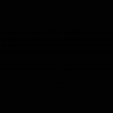
 auf das Werksgelände der Westfälischen Lande
onsortium DAC4EU und das Bundesministerium 
ittelpunkt stand die Digitale Automatische K
t als den Sprung des Schienengüterverkehrs ins
 Praxis. Seit über hundert Jahren werden Güterwagen in Deutschland un
werb mit dem Lkw kaum bestehen kann. Längere Zugbildungszeiten, höhe
Anzeige