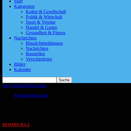
Start
Kategorien
Kultur & Gesellschaft
Politik & Wirtschaft
Sport & Vereine
Handel & Gastro
Gesundheit & Fitness
Nachrichten
Blaulichtmeldungen
Nachrichten
Baustellen
Verschiedenes
Bilder
Kalender
Start
Politik&Wirtschaft
DAK-Demonstrator in Lippstadt zeigt Weg z
Politik&Wirtschaft
DAK-Demonstrator in Lippstadt zeigt We
Von
HOMBURG1
-