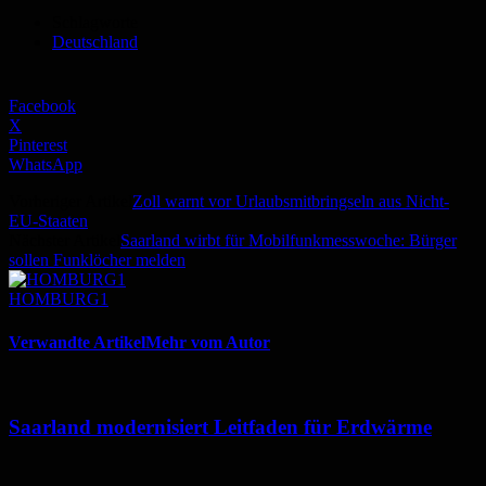
Schlagworte
Deutschland
Facebook
X
Pinterest
WhatsApp
Vorheriger Artikel
Zoll warnt vor Urlaubsmitbringseln aus Nicht-
EU-Staaten
Nächster Artikel
Saarland wirbt für Mobilfunkmesswoche: Bürger
sollen Funklöcher melden
HOMBURG1
Verwandte Artikel
Mehr vom Autor
Saarland modernisiert Leitfaden für Erdwärme