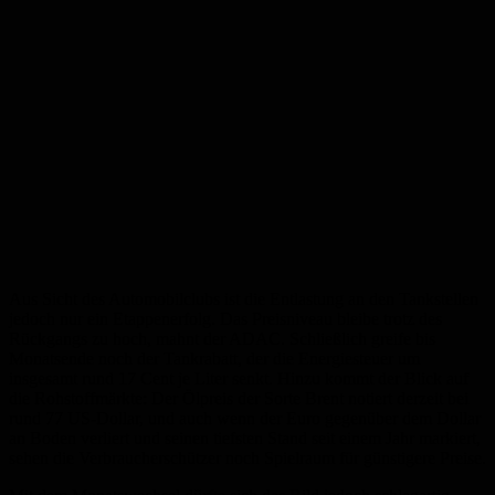
Aus Sicht des Automobilclubs ist die Entlastung an den Tankstellen
jedoch nur ein Etappenerfolg. Das Preisniveau bleibe trotz des
Rückgangs zu hoch, mahnt der ADAC. Schließlich greife bis
Monatsende noch der Tankrabatt, der die Energiesteuer um
insgesamt rund 17 Cent je Liter senkt. Hinzu kommt der Blick auf
die Rohstoffmärkte: Der Ölpreis der Sorte Brent notiert derzeit bei
rund 77 US-Dollar, und auch wenn der Euro gegenüber dem Dollar
an Boden verliert und seinen tiefsten Stand seit einem Jahr markiert,
sehen die Verbraucherschützer noch Spielraum für günstigere Preise.