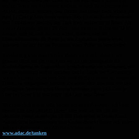
Mit dem Monatswechsel dürfte sich das Bild jedoch schlagartig
drehen. Wenn der Tankrabatt ausläuft, ist nach Einschätzung des
ADAC damit zu rechnen, dass Benzin und Diesel rasch wieder um
rund 17 Cent je Liter teurer werden. Der Club rät Autofahrerinnen
und Autofahrern deshalb, den Tank noch rechtzeitig zu füllen. Als
idealer Zeitpunkt gilt der 29. Juni – und zwar möglichst vor 12 Uhr
mittags. Wer bis zum 30. Juni wartet, riskiert, dass die
Mineralölkonzerne die Preise an den Zapfsäulen bereits leicht
anheben, um sich für die Folgetage einen Puffer zu verschaffen.
Unabhängig vom auslaufenden Rabatt lohnt sich ohnehin ein
genauer Blick auf die Uhr. Kurz vor 12 Uhr mittags sind die
Kraftstoffpreise im Tagesverlauf typischerweise am niedrigsten, ehe
sie zur Mittagszeit kräftig anziehen und im Laufe des Nachmittags
wieder langsam abbröckeln. Wie groß die Spannweite ist, zeigen die
Daten des vergangenen Monats: Zwischen dem teuersten und dem
günstigsten Moment eines Durchschnittstags lagen 14,6 Cent je
Liter bei Super E10 und sogar 18,4 Cent beim Diesel.
Wer zusätzlich sparen will, kommt um einen Preisvergleich kaum
herum. Die App „ADAC Drive“ listet rund um die Uhr die
aktuellen Preise an mehr als 14.000 Tankstellen in Deutschland.
Ausführliche Informationen zum Kraftstoffmarkt finden sich zudem
auf den Onlineseiten des Automobilclubs unter
www.adac.de/tanken
.