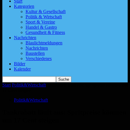
Start
Kategorien
Kultur & Gesellschaft
Politik & Wirtschaft
Sport & Vereine
Handel & Gastro
Gesundheit & Fitness
Nachrichten
Blaulichtmeldungen
Nachrichten
Baustellen
Verschiedenes
Bilder
Kalender
Start
Politik&Wirtschaft
Tankrabatt läuft aus: Spritpreise könnten um
17 Cent steigen
Politik&Wirtschaft
Tankrabatt läuft aus: Spritpreise könnten
um 17 Cent steigen