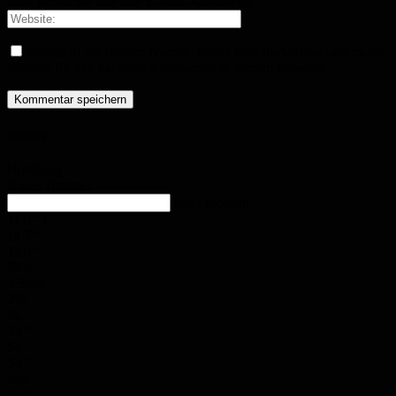
Bitte geben Sie hier Ihre E-Mail-Adresse ein
Speichern Sie meinen Namen, meine E-Mail-Adresse und meine
Website für den nächsten Kommentar in diesem Browser.
Wetter
Homburg
Klarer Himmel
enter location
11.9
°
C
14.7
°
11.9
°
74%
3.5m/s
3%
Sa.
33
°
So.
34
°
Mo.
35
°