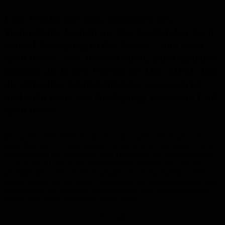
Eine Woche vor dem Auslaufen des
Tankrabatts kommt an den Zapfsäulen noch
einmal Bewegung in die Preise – und zwar
nach unten. Wer derzeit tankt, zahlt spürbar
weniger als in der Vorwoche. Der ADAC hat
die aktuellen Kraftstoffpreise ausgewertet
und sieht trotz des Rückgangs weiterhin Luft
nach unten.
Im bundesweiten Mittel kostet ein Liter Super E10 aktuell 1,817
Euro. Das sind 3,7 Cent weniger als noch in der Vorwoche. Noch
deutlicher fällt der Rückgang beim Diesel aus: Mit durchschnittlich
1,731 Euro je Liter ist der Selbstzünder-Kraftstoff um 6,6 Cent
günstiger geworden. Damit bewegen sich die Spritpreise wieder auf
einem Niveau, das sie zuletzt unmittelbar vor beziehungsweise kurz
nach Beginn des Irankriegs erreicht hatten. Die Schere zwischen
Benzin und Diesel öffnet sich dabei weiter.
Anzeige