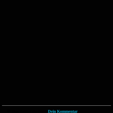
💬 Was meinst du dazu?
Dein Kommentar