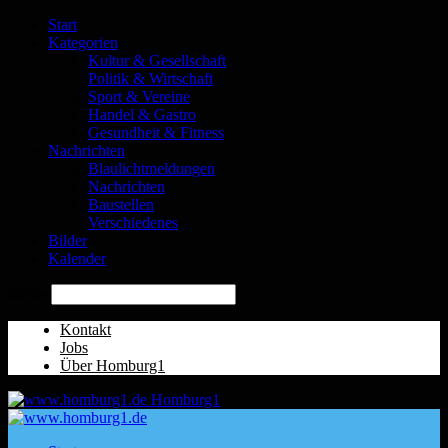
Start
Kategorien
Kultur & Gesellschaft
Politik & Wirtschaft
Sport & Vereine
Handel & Gastro
Gesundheit & Fitness
Nachrichten
Blaulichtmeldungen
Nachrichten
Baustellen
Verschiedenes
Bilder
Kalender
Suche
Kontakt
Jobs
Über Homburg1
Homburg1