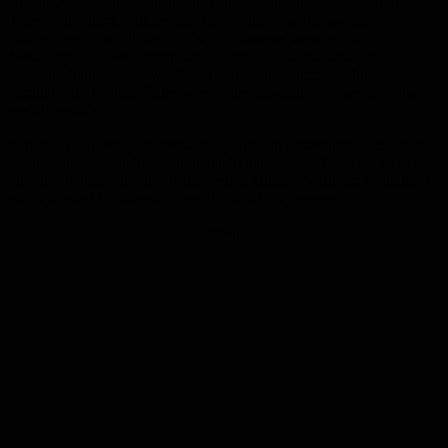
Bei den vier Taten öffneten die Täter jeweils den Laderaum der
Transporter durch Aufbrechen des dortigen Schlosses und
entwendeten anschließend teils hochwertige Werkzeuge und
Maschinen aus dem Innern der Fahrzeuge. Es entstand ein
Gesamtschaden von etwa 15000 Euro. Die Polizei St. Ingbert
ermittelt nun in allen Fällen wegen des besonders schweren Falls
des Diebstahls.
Sollten Anwohner oder sonstige Zeugen im genannten Tatzeitraum
verdächtige Beobachtungen gemacht haben und Hinweise zu dem
oder den Tätern oder den Taten geben können, wird um Mitteilung
an die Polizei St. Ingbert, unter 06894/1090, gebeten.
Anzeige