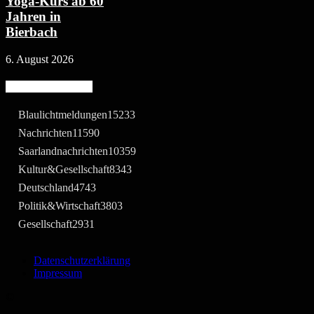
Yoga-Kurs ab 60
Jahren in
Bierbach
6. August 2026
Beliebte Kategorie
Blaulichtmeldungen
15233
Nachrichten
11590
Saarlandnachrichten
10359
Kultur&Gesellschaft
8343
Deutschland
4743
Politik&Wirtschaft
3803
Gesellschaft
2931
Datenschutzerklärung
Impressum
©