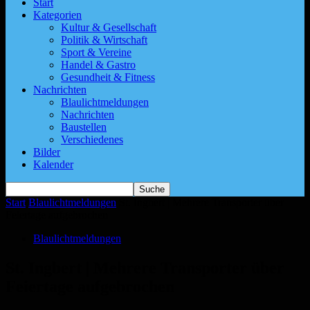
Start
Kategorien
Kultur & Gesellschaft
Politik & Wirtschaft
Sport & Vereine
Handel & Gastro
Gesundheit & Fitness
Nachrichten
Blaulichtmeldungen
Nachrichten
Baustellen
Verschiedenes
Bilder
Kalender
Start
Blaulichtmeldungen
St. Ingbert | Mehrere Transporter über
Feiertage aufgebrochen
Blaulichtmeldungen
St. Ingbert | Mehrere Transporter über
Feiertage aufgebrochen