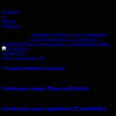
Facebook
X
Pinterest
WhatsApp
Vorheriger Artikel
Homburg | Unfallflucht in der Karlsbergstraße
Nächster Artikel
Star-Wars-Geschichten, Actionfiguren und
Zauberstäbe: Neuer X-Comics-Laden in Eisenbahnstraße eröffnet
HOMBURG1
http://www.homburg1.de
Verwandte Artikel
Mehr vom Autor
Unbekannter rammt Mauer und flüchtet
Unbekannter rammt geparkten VW und flüchtet