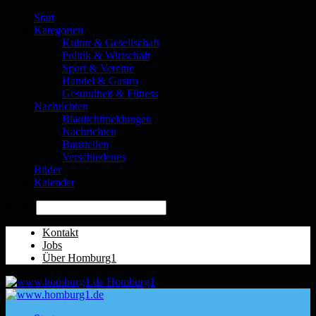
Start
Kategorien
Kultur & Gesellschaft
Politik & Wirtschaft
Sport & Vereine
Handel & Gastro
Gesundheit & Fitness
Nachrichten
Blaulichtmeldungen
Nachrichten
Baustellen
Verschiedenes
Bilder
Kalender
Suche
Kontakt
Jobs
Über Homburg1
Homburg1