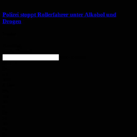
Polizei stoppt Rollerfahrer unter Alkohol und
Drogen
Wetter
Homburg
Klarer Himmel
enter location
23.4
°
C
24.2
°
23
°
39%
4.1m/s
0%
Do.
30
°
Fr.
30
°
Sa.
30
°
So.
34
°