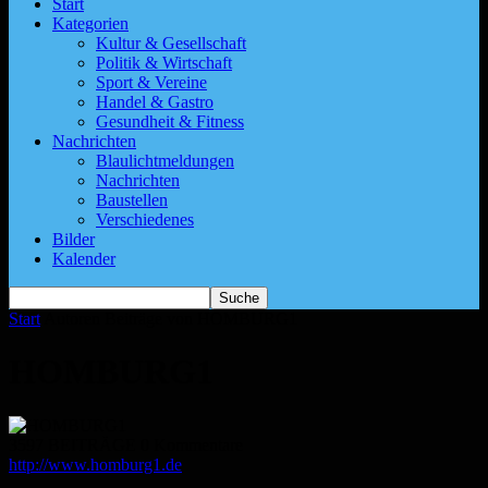
Start
Kategorien
Kultur & Gesellschaft
Politik & Wirtschaft
Sport & Vereine
Handel & Gastro
Gesundheit & Fitness
Nachrichten
Blaulichtmeldungen
Nachrichten
Baustellen
Verschiedenes
Bilder
Kalender
Start
Autoren
Beiträge von HOMBURG1
HOMBURG1
3597 BEITRÄGE
0 Kommentare
http://www.homburg1.de