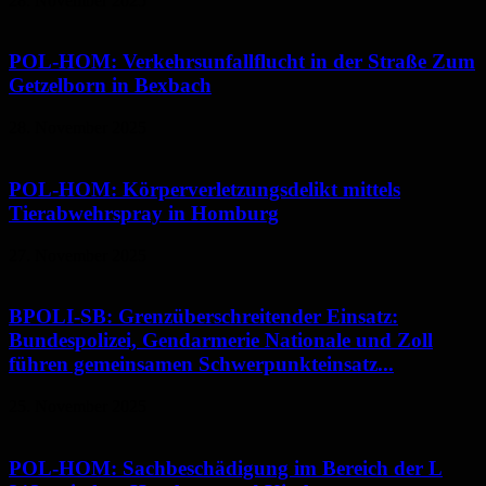
28. November 2025
POL-HOM: Verkehrsunfallflucht in der Straße Zum
Getzelborn in Bexbach
28. November 2025
POL-HOM: Körperverletzungsdelikt mittels
Tierabwehrspray in Homburg
27. November 2025
BPOLI-SB: Grenzüberschreitender Einsatz:
Bundespolizei, Gendarmerie Nationale und Zoll
führen gemeinsamen Schwerpunkteinsatz...
25. November 2025
POL-HOM: Sachbeschädigung im Bereich der L