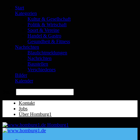
Start
Kategorien
Kultur & Gesellschaft
Politik & Wirtschaft
Sport & Vereine
Handel & Gastro
Gesundheit & Fitness
Nachrichten
Blaulichtmeldungen
Nachrichten
Baustellen
Verschiedenes
Bilder
Kalender
Suche
Kontakt
Jobs
Über Homburg1
Homburg1