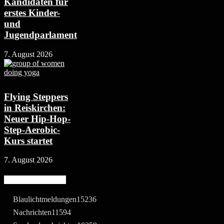
Kandidaten für
erstes Kinder-
und
Jugendparlament
7. August 2026
Flying Steppers
in Reiskirchen:
Neuer Hip-Hop-
Step-Aerobic-
Kurs startet
7. August 2026
Beliebte Kategorie
Blaulichtmeldungen
15236
Nachrichten
11594