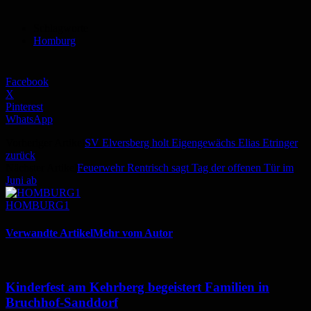
Schlagworte
Homburg
Facebook
X
Pinterest
WhatsApp
Vorheriger Artikel
SV Elversberg holt Eigengewächs Elias Etringer
zurück
Nächster Artikel
Feuerwehr Rentrisch sagt Tag der offenen Tür im
Juni ab
HOMBURG1
Verwandte Artikel
Mehr vom Autor
Kinderfest am Kehrberg begeistert Familien in
Bruchhof-Sanddorf