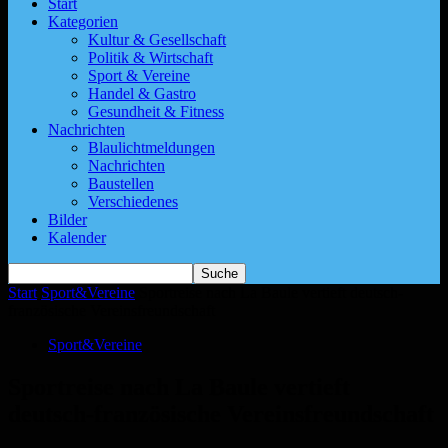
Start
Kategorien
Kultur & Gesellschaft
Politik & Wirtschaft
Sport & Vereine
Handel & Gastro
Gesundheit & Fitness
Nachrichten
Blaulichtmeldungen
Nachrichten
Baustellen
Verschiedenes
Bilder
Kalender
Start
Sport&Vereine
Sportreise nach La Baule vertieft deutsch-
französische Vereinsfreundschaft
Sport&Vereine
Sportreise nach La Baule vertieft
deutsch-französische Vereinsfreundschaft