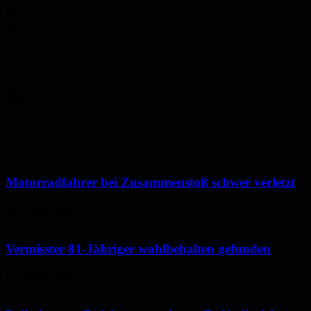
33
°
Di.
29
°
Mi.
32
°
Do.
34
°
Fr.
36
°
Polizeimeldungen aus der Region
Motorradfahrer bei Zusammenstoß schwer verletzt
10. August 2026
Vermisster 81-Jähriger wohlbehalten gefunden
6. August 2026