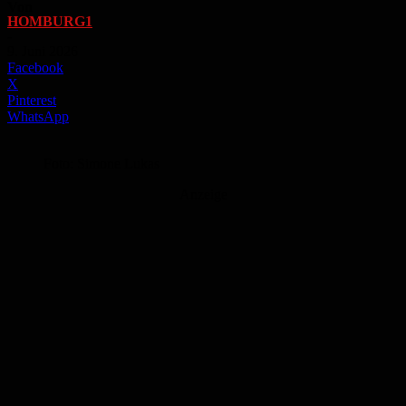
Von
HOMBURG1
-
9. Juni 2026
Facebook
X
Pinterest
WhatsApp
Foto: Simone Lukas
Anzeige