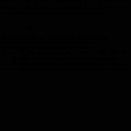
örtlichen Wettkampfhalle die Feinheiten des französischen Billards
vermittelte. Auch Bouleabende und Aikido-Lehrgänge zeigten, wie
schnell aus sportlichem Üben echte Begegnung wird.
Foto: Simone Lukas
Neben dem sportlichen Programm blieb Raum, die Region
kennenzulernen. Der weite Strand von La Baule lud zu
Wanderungen ein, regionale Spezialitäten wurden in geselliger
Runde verkostet, und auf den Ausflügen lernten die Teilnehmenden
Orte des natürlichen wie industriellen Erbes der Atlantikküste
kennen. Gerade diese Mischung aus Sport, Landschaft und Kultur,
so der Eindruck der Reisegruppe, mache den Austausch so wertvoll.
Anzeige