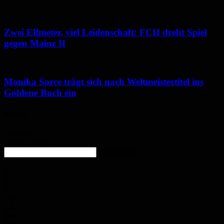
Zwei Elfmeter, viel Leidenschaft: FCH dreht Spiel
gegen Mainz II
Monika Sorce trägt sich nach Weltmeistertitel ins
Goldene Buch ein
Wetter
Homburg
Klarer Himmel
enter location
31.8
°
C
33.1
°
31.3
°
36%
6m/s
3%
Mo.