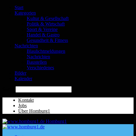
Start
Kategorien
Kultur & Gesellschaft
Politik & Wirtschaft
Sport & Vereine
Handel & Gastro
Gesundheit & Fitness
Nachrichten
Blaulichtmeldungen
Nachrichten
Baustellen
Verschiedenes
Bilder
Kalender
Suche
Kontakt
Jobs
Über Homburg1
Homburg1