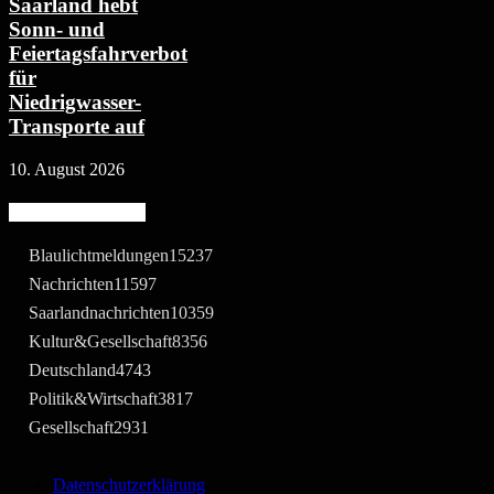
Saarland hebt
Sonn- und
Feiertagsfahrverbot
für
Niedrigwasser-
Transporte auf
10. August 2026
Beliebte Kategorie
Blaulichtmeldungen
15237
Nachrichten
11597
Saarlandnachrichten
10359
Kultur&Gesellschaft
8356
Deutschland
4743
Politik&Wirtschaft
3817
Gesellschaft
2931
Datenschutzerklärung