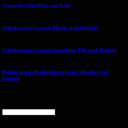
Verwandte Artikel
Mehr vom Autor
Unbekannter rammt Mauer und flüchtet
Unbekannter rammt geparkten VW und flüchtet
Polizei stoppt Rollerfahrer unter Alkohol und
Drogen
Wetter
Homburg
Klarer Himmel
enter location
16.9
°
C
18.6
°
16.8
°