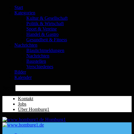
Start
Kategorien
Kultur & Gesellschaft
Politik & Wirtschaft
Sport & Vereine
Handel & Gastro
Gesundheit & Fitness
Nachrichten
Blaulichtmeldungen
Nachrichten
Baustellen
Verschiedenes
Bilder
Kalender
Suche
Kontakt
Jobs
Über Homburg1
Homburg1