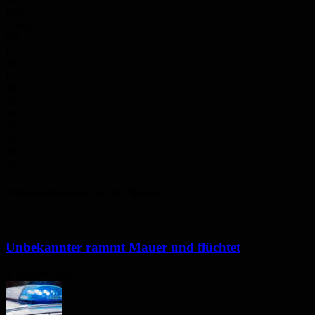
82%
2.3m/s
0%
Do.
29
°
Fr.
30
°
Sa.
30
°
So.
33
°
Mo.
35
°
Polizeimeldungen aus der Region
Unbekannter rammt Mauer und flüchtet
5. August 2026