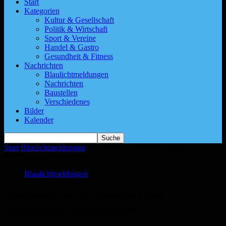
Start
Kategorien
Kultur & Gesellschaft
Politik & Wirtschaft
Sport & Vereine
Handel & Gastro
Gesundheit & Fitness
Nachrichten
Blaulichtmeldungen
Nachrichten
Baustellen
Verschiedenes
Bilder
Kalender
Start
Blaulichtmeldungen
Saarbrücken | Widerstand und
Beleidigung von Polizisten
Blaulichtmeldungen
Saarbrücken | Widerstand und
Beleidigung von Polizisten