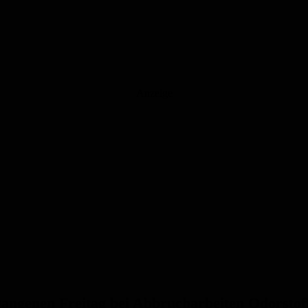
Anzeige
genen Freitag bei Abbrucharbeiten Odorstoff 