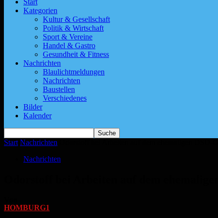
Start
Kategorien
Kultur & Gesellschaft
Politik & Wirtschaft
Sport & Vereine
Handel & Gastro
Gesundheit & Fitness
Nachrichten
Blaulichtmeldungen
Nachrichten
Baustellen
Verschiedenes
Bilder
Kalender
Start
Nachrichten
Odorstoff bei Arbeiten auf dem ehemaligen DSD-Ge
Nachrichten
Odorstoff bei Arbeiten auf dem ehemalige
Von
HOMBURG1
-