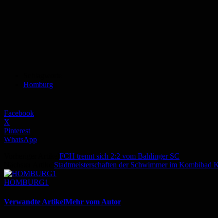
Schlagworte
Homburg
Facebook
X
Pinterest
WhatsApp
Vorheriger Artikel
FCH trennt sich 2:2 vom Bahlinger SC
Nächster Artikel
Stadtmeisterschaften der Schwimmer im Kombibad KO
HOMBURG1
Verwandte Artikel
Mehr vom Autor