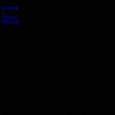
8. Mai 2023
Facebook
X
Pinterest
WhatsApp
Auf dem ehemaligen DSD-Gelände wurde vergan