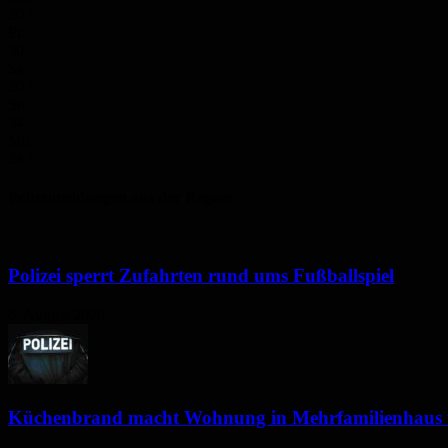
30
°
Fr.
30
°
Sa.
30
°
So.
34
°
Mo.
34
°
Polizeimeldungen aus der Region
Polizei sperrt Zufahrten rund ums Fußballspiel
6. August 2026
Küchenbrand macht Wohnung in Mehrfamilienhaus