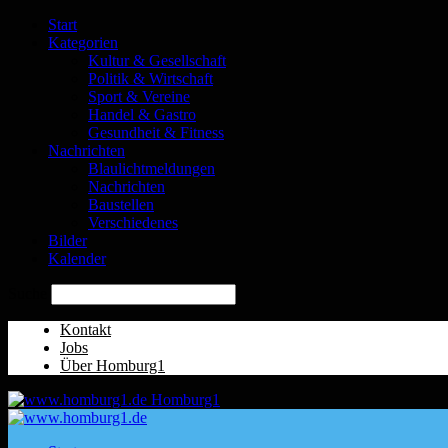
Start
Kategorien
Kultur & Gesellschaft
Politik & Wirtschaft
Sport & Vereine
Handel & Gastro
Gesundheit & Fitness
Nachrichten
Blaulichtmeldungen
Nachrichten
Baustellen
Verschiedenes
Bilder
Kalender
Suche
Kontakt
Jobs
Über Homburg1
Homburg1