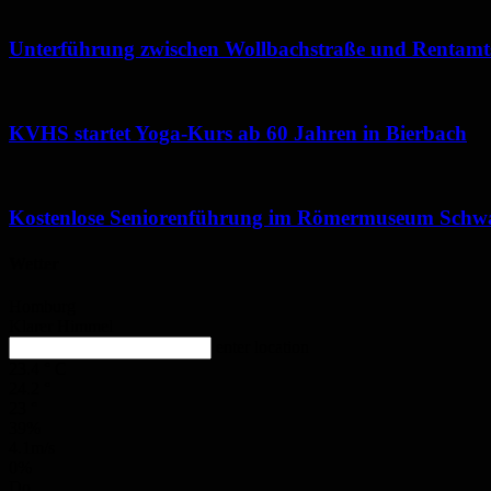
Unterführung zwischen Wollbachstraße und Rentamtst
KVHS startet Yoga-Kurs ab 60 Jahren in Bierbach
Kostenlose Seniorenführung im Römermuseum Schw
Wetter
Homburg
Klarer Himmel
enter location
23.4
°
C
24.2
°
23
°
39%
4.1m/s
0%
Do.