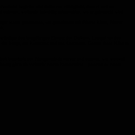
ollend begleitet und damit erst ermöglicht, dass er sich so
t nehmen, weiterhin tatkräftig mitzuhelfen, wo er gebraucht wird.
bürger waren gekommen, um gemeinsam mit Pfarrer Klein, Pfarrer
t.
d würdigte den langjährigen Einsatz des Diakons. Lampel sei den
 der Sorge, der Krankheit und des Abschieds. Gerade diese Nähe in
eit innerhalb der Pfarrgemeinde hervor und betonte, wie wertvoll
hrung glich als vielmehr einem Familienfest – passend zu einem