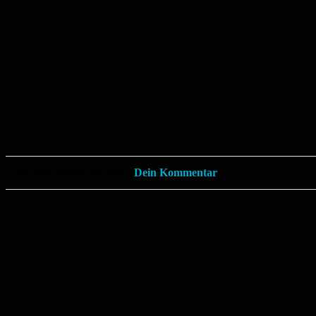
💬 Was meinst du dazu?
Dein Kommentar