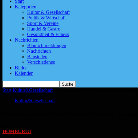
Start
Kategorien
Kultur & Gesellschaft
Politik & Wirtschaft
Sport & Vereine
Handel & Gastro
Gesundheit & Fitness
Nachrichten
Blaulichtmeldungen
Nachrichten
Baustellen
Verschiedenes
Bilder
Kalender
Start
Kultur&Gesellschaft
Oberwürzbach ehrt Diakon Werner Lampel 
Kultur&Gesellschaft
Oberwürzbach ehrt Diakon Werner Lampel
Von
HOMBURG1
-