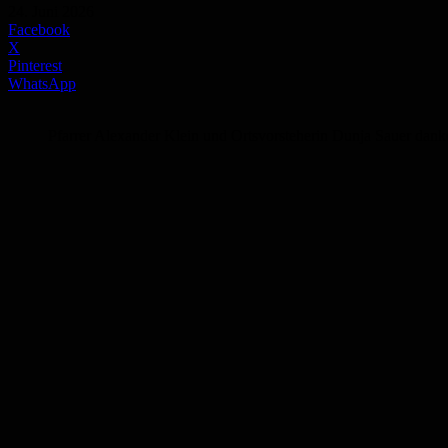
24. Juni 2026
Facebook
X
Pinterest
WhatsApp
Pfarrer Alexander Klein und Ortsvorsteherin Dunja Sauer dan