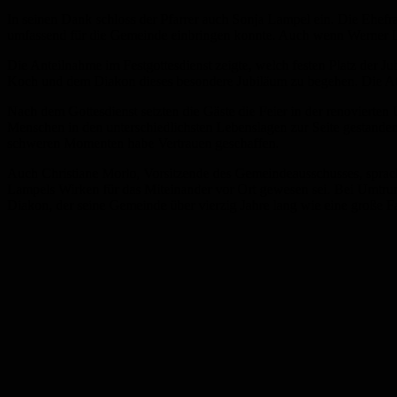
In seinen Dank schloss der Pfarrer auch Sonja Lampel ein. Die Ehefra
umfassend für die Gemeinde einbringen konnte. Auch wenn Werner Lampe
Die Anteilnahme im Festgottesdienst zeigte, welch festen Platz der
Koch und dem Diakon dieses besondere Jubiläum zu begehen. Die At
Nach dem Gottesdienst setzten die Gäste die Feier in der renovierten
Menschen in den unterschiedlichsten Lebenslagen zur Seite gestande
schweren Momenten habe Vertrauen geschaffen.
Auch Christiane Morlo, Vorsitzende des Gemeindeausschusses, sprach
Lampels Wirken für das Miteinander vor Ort gewesen sei. Bei Umtrunk
Diakon, der seine Gemeinde über vierzig Jahre lang wie eine große Fam