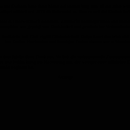
u des Diakons habe ihren Mann auf seinem Weg über all die Jahre wohlw
l offiziell seit 2019 im Ruhestand ist, lässt es sich der Diakon nich
 Jubilar in Oberwürzbach einnimmt. Zahlreiche Mitbürgerinnen und Mit
mosphäre war geprägt von Dankbarkeit und persönlicher Verbundenhei
 Unterkirche fort. Dort ergriff Ortsvorstehern Dunja Sauer das Wort un
n – bei Taufen, Hochzeiten und freudigen Festen ebenso wie in Stunden
 dem Jubilar ihren Dank aus. Sie hob die vertrauensvolle Zusammenarb
 und Imbiss klang ein Nachmittag aus, der weniger einer offiziellen E
ilie begleitet hat.
Anzeige