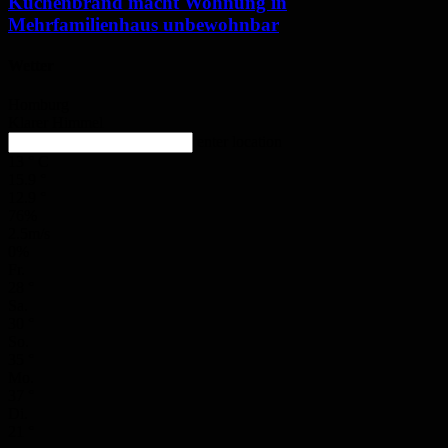
Küchenbrand macht Wohnung in
Mehrfamilienhaus unbewohnbar
Wetter
Homburg
Klarer Himmel
enter location
13
°
C
15.9
°
12.9
°
76%
2.5m/s
0%
Fr.
28
°
Sa.
30
°
So.
35
°
Mo.
37
°
Di.
21
°