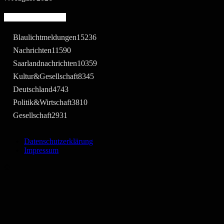
Beliebte Kategorie
Blaulichtmeldungen
15236
Nachrichten
11590
Saarlandnachrichten
10359
Kultur&Gesellschaft
8345
Deutschland
4743
Politik&Wirtschaft
3810
Gesellschaft
2931
Datenschutzerklärung
Impressum
©