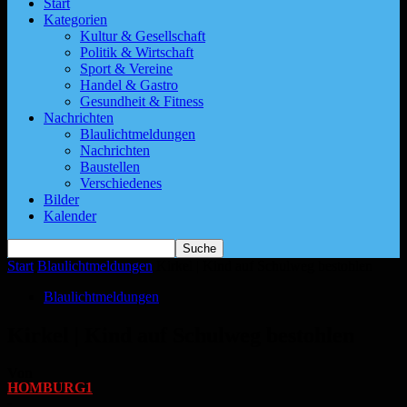
Start
Kategorien
Kultur & Gesellschaft
Politik & Wirtschaft
Sport & Vereine
Handel & Gastro
Gesundheit & Fitness
Nachrichten
Blaulichtmeldungen
Nachrichten
Baustellen
Verschiedenes
Bilder
Kalender
Start
Blaulichtmeldungen
Kirkel | Kind auf Schulweg bestohlen
Blaulichtmeldungen
Kirkel | Kind auf Schulweg bestohlen
Von
HOMBURG1
-