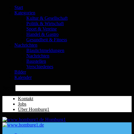
Start
Kategorien
Kultur & Gesellschaft
Politik & Wirtschaft
Sport & Vereine
Handel & Gastro
Gesundheit & Fitness
Nachrichten
Blaulichtmeldungen
Nachrichten
Baustellen
Verschiedenes
Bilder
Kalender
Suche
Kontakt
Jobs
Über Homburg1
Homburg1