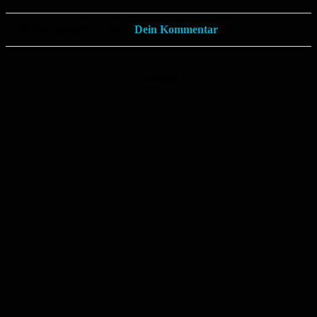
💬 Was meinst du dazu?
Dein Kommentar
Anzeige