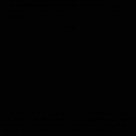
Goldmedaillengewinner werden würde, war an diesem Tag in
Frankreich kaum noch eine Frage des Ob, sondern nur noch des
Wie deutlich.
Anzeige
Doch der Weg dorthin begann weit weg vom Beckenrand. Im Jahr
2016, im Alter von sieben Jahren, kam Khudeeda mit seiner Familie
aus dem Irak nach Deutschland. Die erste Zeit in der neuen Heimat
war alles andere als einfach. „Das Schreiben war neu, die Sprache
war neu, und dann habe ich auch nicht gut gehört“, erinnert er sich.