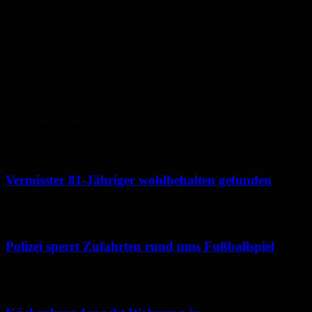
So.
35
°
Mo.
34
°
Di.
29
°
Mi.
31
°
Polizeimeldungen aus der Region
Vermisster 81-Jähriger wohlbehalten gefunden
6. August 2026
Polizei sperrt Zufahrten rund ums Fußballspiel
6. August 2026