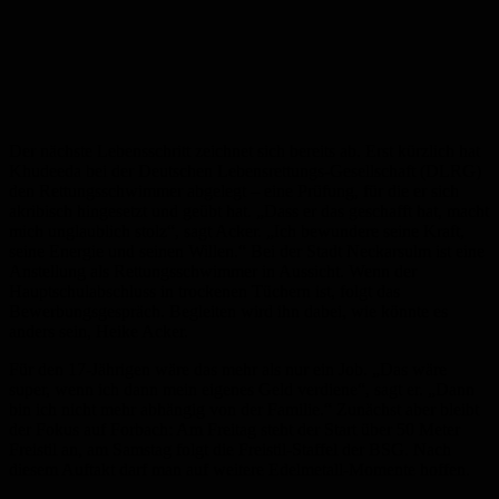
Der nächste Lebensschritt zeichnet sich bereits ab. Erst kürzlich hat
Khudeeda bei der Deutschen Lebensrettungs-Gesellschaft (DLRG)
den Rettungsschwimmer abgelegt – eine Prüfung, für die er sich
akribisch hingesetzt und geübt hat. „Dass er das geschafft hat, macht
mich unglaublich stolz“, sagt Acker. „Ich bewundere seine Kraft,
seine Energie und seinen Willen.“ Bei der Stadt Neckarsulm ist eine
Anstellung als Rettungsschwimmer in Aussicht. Wenn der
Hauptschulabschluss in trockenen Tüchern ist, folgt das
Bewerbungsgespräch. Begleiten wird ihn dabei, wie könnte es
anders sein, Heike Acker.
Für den 17-Jährigen wäre das mehr als nur ein Job. „Das wäre
super, wenn ich dann mein eigenes Geld verdiene“, sagt er. „Dann
bin ich nicht mehr abhängig von der Familie.“ Zunächst aber bleibt
der Fokus auf Forbach: Am Freitag steht der Start über 50 Meter
Freistil an, am Samstag folgt die Freistil-Staffel der BSG. Nach
diesem Auftakt darf man auf weitere Edelmetall-Momente hoffen.