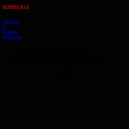
Von
HOMBURG1
-
19. Juni 2026
Facebook
X
Pinterest
WhatsApp
Danyeel Khudeeda holte Gold bei den
Schwimmwettbewerben im französischen Forbach
Foto: SOD/ Lukas Wahl
Anzeige