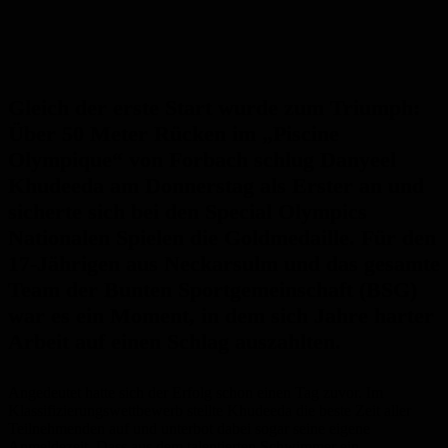
Gleich der erste Start wurde zum Triumph:
Über 50 Meter Rücken im „Piscine
Olympique“ von Forbach schlug Danyeel
Khudeeda am Donnerstag als Erster an und
sicherte sich bei den Special Olympics
Nationalen Spielen die Goldmedaille. Für den
17-Jährigen aus Neckarsulm und das gesamte
Team der Bunten Sportgemeinschaft (BSG)
war es ein Moment, in dem sich Jahre harter
Arbeit auf einen Schlag auszahlten.
Angedeutet hatte sich der Erfolg schon einen Tag zuvor. Im
Klassifizierungswettbewerb stellte Khudeeda die beste Zeit aller
Teilnehmenden auf und unterbot dabei sogar seine eigene
Anmeldezeit. Dass aus dem talentierten Schwimmer ein