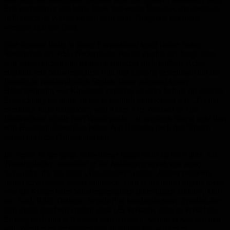
Erst nachdem er und seine ältere Schwester Rozaliya, die ebenfalls
in Forbach im Wasser an den Start geht, Hörgeräte bekamen,
wendete sich das Blatt.
Eine zentrale Rolle in dieser Entwicklung spielt Heike Acker,
Vorsitzende der BSG Neckarsulm. Bei ihr machte der Junge einst
sein Seepferdchen und trainierte zunächst auch Fußball. Acker
erkannte sein Schwimmtalent früh und kämpfte gemeinsam mit der
Familie an entscheidenden Stellen. Denn aufgrund seiner
Hörschädigung war Khudeeda zunächst an einer Schule für geistige
Entwicklung gelandet, an der er deutlich unterfordert war. „Da hat
er einfach nicht hingehört“, sagt Acker. Der Wechsel an eine
Förderschule wurde zum Wendepunkt – in wenigen Tagen steht dort
sein Hauptschulabschluss bevor. Am Dienstag nach den Spielen
wartet noch die Deutschprüfung.
Im Verein ist der junge Schwimmer längst mehr als ein Athlet. Als
Trainingshelfer unterstützt er die Anfängergruppen von Jenny
Sakautzky, die ihn ihren „Traumhelfer“ nennt. „Immer motiviert,
immer zuverlässig, immer pünktlich. Und er hat immer eigene Ideen,
was die Kinder beim Schwimmenlernen unterstützen könnte“, lobt
sie. Auch BSG-Trainerin Angela Pim beschreibt einen Sportler, der
sich nichts geschenkt geben lässt: „Er versucht, alles zu verstehen.
Er fragt nach und will immer genau wissen, warum er was machen
soll. Wenn er es verstanden und akzeptiert hat, setzt er es