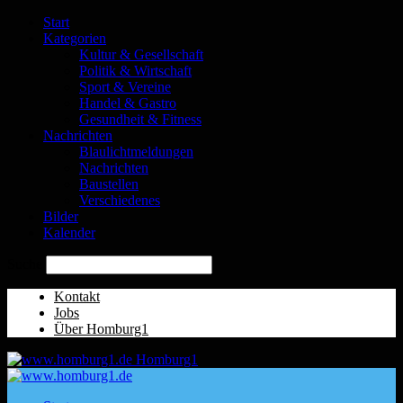
Start
Kategorien
Kultur & Gesellschaft
Politik & Wirtschaft
Sport & Vereine
Handel & Gastro
Gesundheit & Fitness
Nachrichten
Blaulichtmeldungen
Nachrichten
Baustellen
Verschiedenes
Bilder
Kalender
Suche
Kontakt
Jobs
Über Homburg1
Homburg1