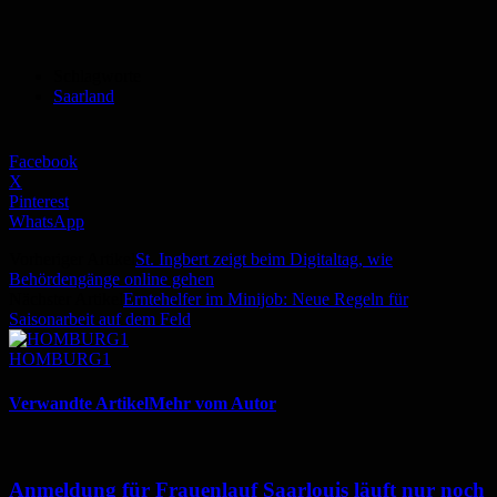
Schlagworte
Saarland
Facebook
X
Pinterest
WhatsApp
Vorheriger Artikel
St. Ingbert zeigt beim Digitaltag, wie
Behördengänge online gehen
Nächster Artikel
Erntehelfer im Minijob: Neue Regeln für
Saisonarbeit auf dem Feld
HOMBURG1
Verwandte Artikel
Mehr vom Autor
Anmeldung für Frauenlauf Saarlouis läuft nur noch