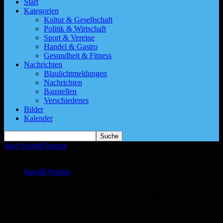
Start
Kategorien
Kultur & Gesellschaft
Politik & Wirtschaft
Sport & Vereine
Handel & Gastro
Gesundheit & Fitness
Nachrichten
Blaulichtmeldungen
Nachrichten
Baustellen
Verschiedenes
Bilder
Kalender
Start
Sport&Vereine
Khudeeda holt Special-Olympics-Gold –
Neckarsulmer triumphiert in Forbach
Sport&Vereine
Khudeeda holt Special-Olympics-Gold –
Neckarsulmer triumphiert in Forbach