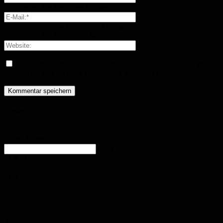
Bitte geben Sie hier Ihren Namen ein
Sie haben eine falsche E-Mail-Adresse eingegeben!
Bitte geben Sie hier Ihre E-Mail-Adresse ein
Speichern Sie meinen Namen, meine E-Mail-Adresse und meine
Website für den nächsten Kommentar in diesem Browser.
Wetter
Homburg
Klarer Himmel
enter location
31.8
°
C
31.8
°
31.8
°
28%
2.9m/s
5%
Sa.
32
°