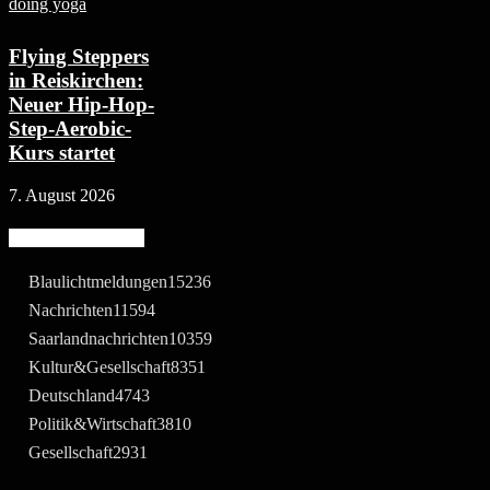
Flying Steppers
in Reiskirchen:
Neuer Hip-Hop-
Step-Aerobic-
Kurs startet
7. August 2026
Beliebte Kategorie
Blaulichtmeldungen
15236
Nachrichten
11594
Saarlandnachrichten
10359
Kultur&Gesellschaft
8351
Deutschland
4743
Politik&Wirtschaft
3810
Gesellschaft
2931