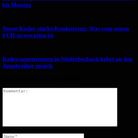
bis Montag
Neuer Kader, starke Konkurrenz: Was vom neuen
FCH zu erwarten ist
Badewannenrennen in Niederbexbach kehrt an den
Angelweiher zurück
Kommentieren Sie den Artikel
Bitte geben Sie Ihren Kommentar ein!