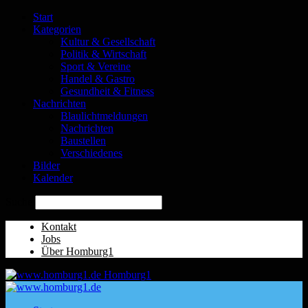
Start
Kategorien
Kultur & Gesellschaft
Politik & Wirtschaft
Sport & Vereine
Handel & Gastro
Gesundheit & Fitness
Nachrichten
Blaulichtmeldungen
Nachrichten
Baustellen
Verschiedenes
Bilder
Kalender
Suche
Kontakt
Jobs
Über Homburg1
Homburg1