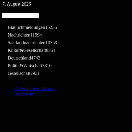
7. August 2026
Beliebte Kategorie
Blaulichtmeldungen
15236
Nachrichten
11594
Saarlandnachrichten
10359
Kultur&Gesellschaft
8351
Deutschland
4743
Politik&Wirtschaft
3810
Gesellschaft
2931
Datenschutzerklärung
Impressum
©