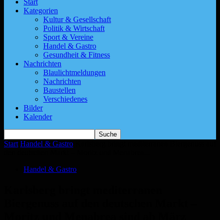
Start
Kategorien
Kultur & Gesellschaft
Politik & Wirtschaft
Sport & Vereine
Handel & Gastro
Gesundheit & Fitness
Nachrichten
Blaulichtmeldungen
Nachrichten
Baustellen
Verschiedenes
Bilder
Kalender
Start
Handel & Gastro
Karlsberg bringt mediterranen Biergenuss auf
den deutschen Markt – Moritz und Menabrea...
Handel & Gastro
Karlsberg bringt mediterranen
Biergenuss auf den deutschen Markt –
Moritz und Menabrea sind ab März