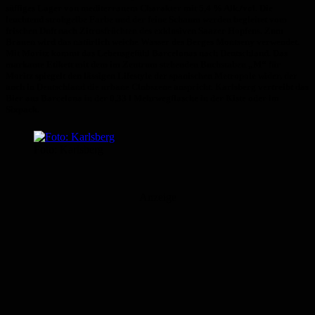
süffiges Lager von mediterranem Charakter mit 5,4 % Alk./vol. Die
leuchtend strohgelbe Farbe und der feine Schaum werden begleitet vom
frischen Duft nach Zitrusfrüchten des exklusiven Saazer Hopfens. Zum
Brauen wird das natürlich weiche Wasser des Berges Montseny verwendet.
Mit Moritz kommt das Lebensgefühl Barcelonas nach Deutschland. Das
markante Etikett mit dem im Zentrum stehenden Buchstaben „M“ für
Moritz spiegelt den lässigen Lifestyle der spanischen Metropole wider, der
auch in Deutschland die urbane Clubszene anspricht. Karlsberg vertreibt das
Bier aus Barcelona in der 0,33 l Mehrwegflasche in der Kiste oder im
Sixpack.
Foto: Karlsberg
Anzeige