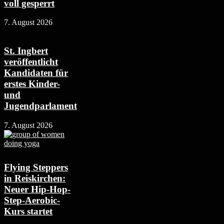
voll gesperrt
7. August 2026
St. Ingbert
veröffentlicht
Kandidaten für
erstes Kinder-
und
Jugendparlament
7. August 2026
Flying Steppers
in Reiskirchen:
Neuer Hip-Hop-
Step-Aerobic-
Kurs startet