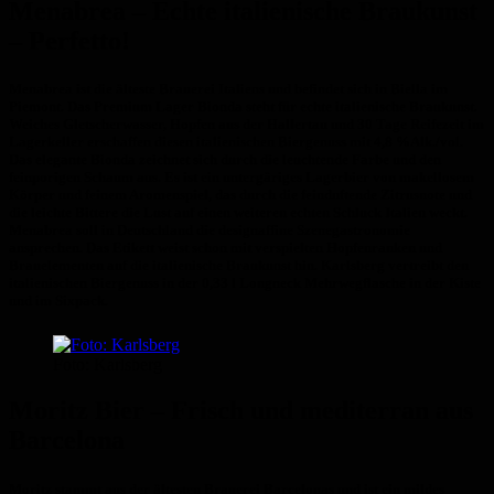
Menabrea – Echte italienische Braukunst
– Perfetto!
Menabrea ist die älteste Brauerei Italiens und befindet sich in Biella im
Piemont. Das Premium Lager Bionda steht für echte italienische Braukunst.
Weiches Gletscherwasser, Hopfen aus der Hallertau und 30 Tage Reifezeit im
Lagerkeller erschaffen diesen italienischen Biergenuss mit 4,8 %Alk./vol.
Das elegante Bionda zeichnet sich durch die leuchtende Farbe und den
feinporigen Schaum aus. Es ist ein untergäriges Lagerbier von makellosem
Körper und feinem Aromenspiel, das durch die feinduftende Zitrusnote und
die leichte Bittere die Lust auf einen weiteren echten Schluck Italien weckt.
Menabrea soll in Deutschland die designaffine Szenegastronomie
ansprechen. Das Etikett weist schon mit verspielten Hopfenranken und
Brauelementen auf die italienische Braukunst hin. Karlsberg vertreibt den
italienischen Biergenuss in der 0,33 l Longneck Mehrwegflasche in der Kiste
und im Sixpack.
Foto: Karlsberg
Moritz Bier – Frisch und mediterran aus
Barcelona
Moritz stammt aus der ältesten Brauerei Barcelonas und ist ein mildes