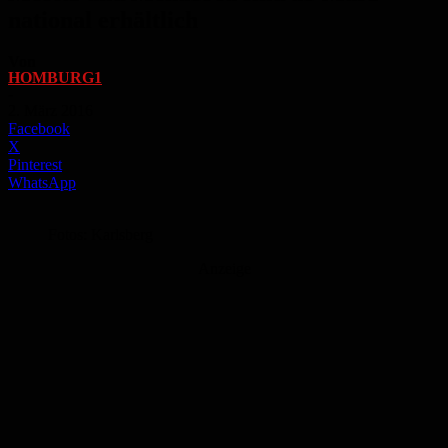
national erhältlich
Von
HOMBURG1
-
2. März 2016
Facebook
X
Pinterest
WhatsApp
Fotos: Karlsberg
Anzeige