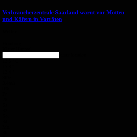
Verbraucherzentrale Saarland warnt vor Motten
und Käfern in Vorräten
Wetter
Homburg
Klarer Himmel
enter location
12.5
°
C
15.3
°
12.4
°
80%
3.4m/s
0%
Fr.
28
°
Sa.
32
°
So.
34
°
Mo.
36
°