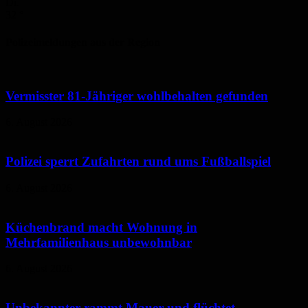
Di.
32
°
Polizeimeldungen aus der Region
Vermisster 81-Jähriger wohlbehalten gefunden
6. August 2026
Polizei sperrt Zufahrten rund ums Fußballspiel
6. August 2026
Küchenbrand macht Wohnung in
Mehrfamilienhaus unbewohnbar
6. August 2026
Unbekannter rammt Mauer und flüchtet