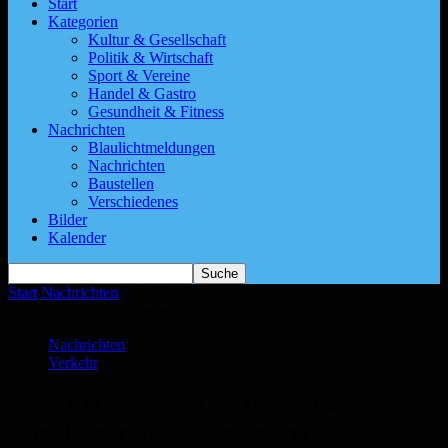
Start
Kategorien
Kultur & Gesellschaft
Politik & Wirtschaft
Sport & Vereine
Handel & Gastro
Gesundheit & Fitness
Nachrichten
Blaulichtmeldungen
Nachrichten
Baustellen
Verschiedenes
Bilder
Kalender
Start
Nachrichten
Karl-Uhl-Straße in St. Ingbert wegen
Kanalreparatur voll gesperrt
Nachrichten
Verkehr
Karl-Uhl-Straße in St. Ingbert wegen
Kanalreparatur voll gesperrt