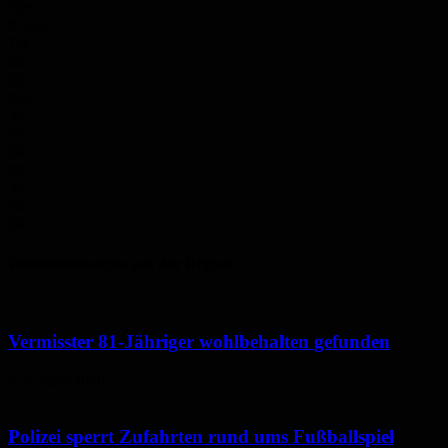
75%
0.5m/s
7%
So.
35
°
Mo.
36
°
Di.
30
°
Mi.
32
°
Do.
28
°
Polizeimeldungen aus der Region
Vermisster 81-Jähriger wohlbehalten gefunden
6. August 2026
Polizei sperrt Zufahrten rund ums Fußballspiel