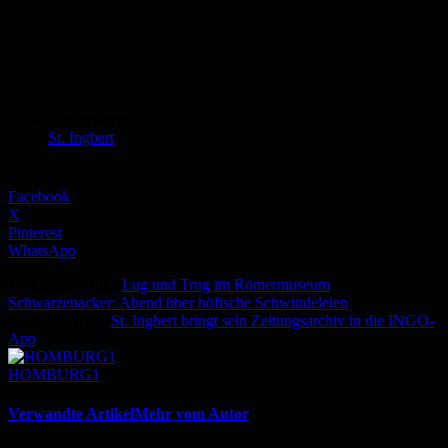
Schlagworte
St. Ingbert
Facebook
X
Pinterest
WhatsApp
Vorheriger Artikel
Lug und Trug im Römermuseum
Schwarzenacker: Abend über höfische Schwindeleien
Nächster Artikel
St. Ingbert bringt sein Zeitungsarchiv in die INGO-
App
HOMBURG1
Verwandte Artikel
Mehr vom Autor