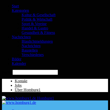
Start
Kategorien
Kultur & Gesellschaft
Politik & Wirtschaft
Sport & Vereine
Handel & Gastro
Gesundheit & Fitness
Nachrichten
Blaulichtmeldungen
Nachrichten
Baustellen
Verschiedenes
Bilder
Kalender
Suche
Kontakt
Jobs
Über Homburg1
Homburg1