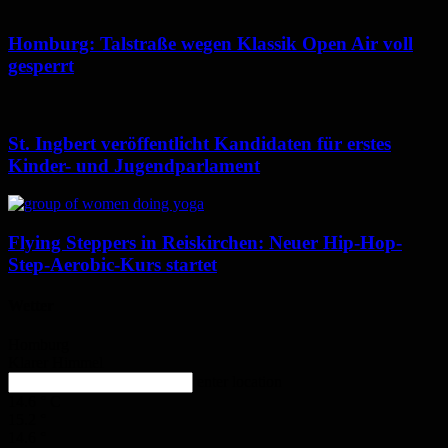
Homburg: Talstraße wegen Klassik Open Air voll
gesperrt
St. Ingbert veröffentlicht Kandidaten für erstes
Kinder- und Jugendparlament
Flying Steppers in Reiskirchen: Neuer Hip-Hop-
Step-Aerobic-Kurs startet
Wetter
Homburg
Klarer Himmel
enter location
14.6
°
C
15.2
°
14.6
°