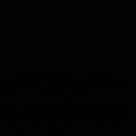
Am Festplatz wird derweil ab 13 Uhr die Country-Gruppe
„Louisiana“ die Besucher überzeugen. Um 18.30 Uhr folgen
schließlich „MEP Live“. Daneben wird es am Sonntag auch einen
Walk-Act der Gruppe „Samba Total“, die um den Weiher zieht und
den Menschen mit guter Laune anstecken will.
Damit ist das Programm jedoch noch nicht zu Ende, denn
traditionell wird beim Strandfest auch am Montag gefeiert. Und da
gibt es zwei echte Schwergewichte der regionalen Musik-Szene zu
hören. Während „Am Weiherdamm“ ab 19 Uhr „Take Five“ für
beste Partystimmung sorgen möchte, wird einige Meter weiter auf
dem Festplatz „Elliot“ auftreten.