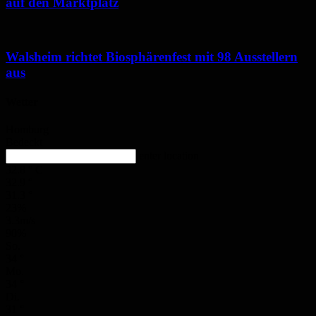
auf den Marktplatz
Walsheim richtet Biosphärenfest mit 98 Ausstellern
aus
Wetter
Homburg
Bedeckt
enter location
32.8
°
C
32.9
°
31.3
°
23%
3.3m/s
90%
So.
34
°
Mo.
34
°
Di.
31
°