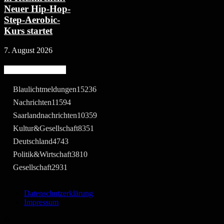
Neuer Hip-Hop-
Step-Aerobic-
Kurs startet
7. August 2026
Beliebte Kategorie
Blaulichtmeldungen
15236
Nachrichten
11594
Saarlandnachrichten
10359
Kultur&Gesellschaft
8351
Deutschland
4743
Politik&Wirtschaft
3810
Gesellschaft
2931
Datenschutzerklärung
Impressum
©