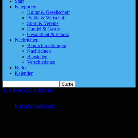
Start
Kategorien
Kultur & Gesellschaft
Politik & Wirtschaft
Sport & Vereine
Handel & Gastro
Gesundheit & Fitness
Nachrichten
Blaulichtmeldungen
Nachrichten
Baustellen
Verschiedenes
Bilder
Kalender
Start
Kultur&Gesellschaft
In neues Licht getaucht: Am ersten Juli-
Wochenende wird in Jägersburg wieder Strandfest...
Kultur&Gesellschaft
In neues Licht getaucht: Am ersten Juli-
Wochenende wird in Jägersburg wieder
Strandfest gefeiert