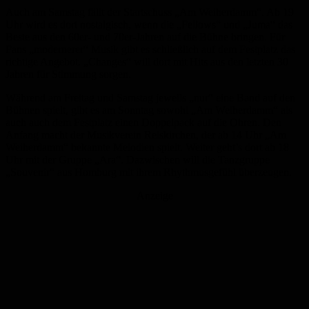
Auch am Samstag fällt der Startschuss „Am Weiherdamm“. Ab 19
Uhr wird es dort nostalgisch, wenn die „Fellows“ und „Juma“ das
Beste aus den 60er- und 70er-Jahren auf die Bühne bringen. Für
Fans „modernerer“ Musik gibt es schließlich auf dem Festplatz das
richtige Angebot. „Changes“ will dort mit Hits aus den letzten 30
Jahren für Stimmung sorgen.
Während am Freitag und Samstag jeweils „nur“ eine Band auf den
Bühnen spielt, gibt es am Sonntag sowohl „Am Weiherdamm“ als
auch auch dem Festplatz einen Doppelpack auf die Ohren. Den
Anfang macht der Musikverein Reiskirchen, der ab 14 Uhr „Am
Weiherdamm“ bekannte Melodien spielt. Weiter geht’s dort ab 18
Uhr mit der Gruppe „Ara“. Dazwischen will die Tanzgruppe
„Souvenir“ aus Homburg mit ihrem Rhythmusgefühl überzeugen.
Anzeige