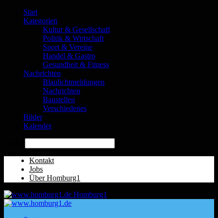
Start
Kategorien
Kultur & Gesellschaft
Politik & Wirtschaft
Sport & Vereine
Handel & Gastro
Gesundheit & Fitness
Nachrichten
Blaulichtmeldungen
Nachrichten
Baustellen
Verschiedenes
Bilder
Kalender
Suche
Kontakt
Jobs
Über Homburg1
Homburg1