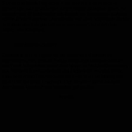
So viel zum Musik-Programm. Aber natürlich wird es auch in
diesem Jahr auch drum herum wieder einiges zu erleben geben. So
werden rund 20 Schausteller den Besuch des Strandfestes zu einem
echten Erlebnis machen. „Angefangen von einer Schießbude bis hin
zum modernen Fahrgeschäft ist da alles dabei“, erzählt Achim
Müller vom Kulturamt.
Bild: Christian Schäfer
Daneben gibt es in Jägersburg ein besonderes Highlight für
Kunstinteressierte, denn ab Freitag stellen Inge Faralisch-Schäfer
und Frank Scheidhauer einige ihrer Werke im Saal der Gustavsburg
aus. Während Kunstausstellung und Lichterkette neu sind, bleibt
eines beim Alten: Den Abschluss des Fests bildet am Montag um
22.45 Uhr das große Feuerwerk. Den Besucher dürfte das nach
zwei Jahren Corona-Pause besonders gut gefallen.
Anzeige