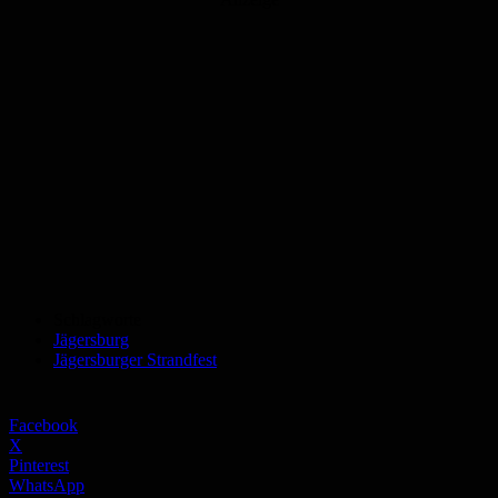
Schlagworte
Jägersburg
Jägersburger Strandfest
Facebook
X
Pinterest
WhatsApp