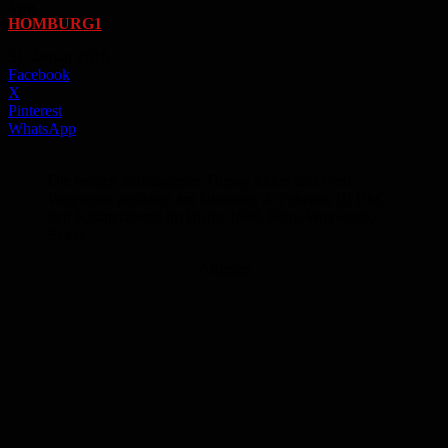
Von
HOMBURG1
-
31. Januar 2016
Facebook
X
Pinterest
WhatsApp
Die beiden Schauspieler Thessy Eckel und Fred
Woywode gestalten am Dienstag, 2. Februar, 19 Uhr,
den Kästnerabend im Bistro 1680. Foto; Woywode,
Eckel
Anzeige