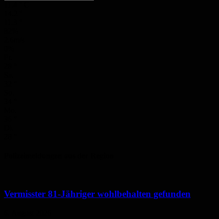
11.4
°
C
14.2
°
11.3
°
82%
2.6m/s
0%
Fr.
28
°
Sa.
32
°
So.
34
°
Mo.
36
°
Di.
28
°
Polizeimeldungen aus der Region
Vermisster 81-Jähriger wohlbehalten gefunden
6. August 2026