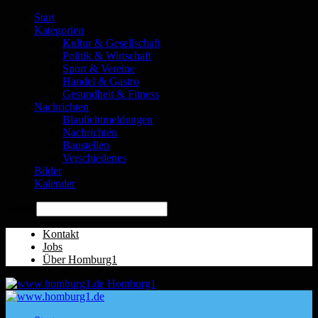
Start
Kategorien
Kultur & Gesellschaft
Politik & Wirtschaft
Sport & Vereine
Handel & Gastro
Gesundheit & Fitness
Nachrichten
Blaulichtmeldungen
Nachrichten
Baustellen
Verschiedenes
Bilder
Kalender
Suche
Kontakt
Jobs
Über Homburg1
Homburg1