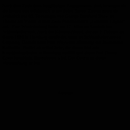
Nach dem Ende ihres langjährigen Engagements dort, bewegen sie
die beiden nun erfolgreich in der freien Szene. Zuletzt traten sie
anlässlich des 65. Todestages von George Bernhard Shaw im
Theater am Viertel in dem Zwei-Personenstück „Geliebter Lügner“
auf. Eine Wiederholung findet am 17. März im Saarbrücker
Schlosskeller statt. Auch der Kästner-Abend, der am 2. Februar im
Bistro 1680 in Homburg stattfindet, hatte im Schlosskeller seinen
Ursprung. Damals hatte Fred Woywode allerdings die Journalistin
Katharina Fiedler an seiner Seite, die dieses Mal aus
Krankheitsgründen in Homburg ausfällt und deren Part Thessy
Eckel kurzfristig übernehmen wird. Der Eintritt zu dieser
Veranstaltung ist frei.
Anzeige