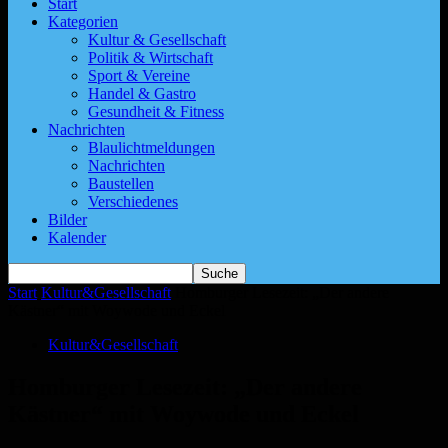
Start
Kategorien
Kultur & Gesellschaft
Politik & Wirtschaft
Sport & Vereine
Handel & Gastro
Gesundheit & Fitness
Nachrichten
Blaulichtmeldungen
Nachrichten
Baustellen
Verschiedenes
Bilder
Kalender
Start
Kultur&Gesellschaft
Homburger Lesezeit: „Der andere
Kästner“ mit Woywode und Eckel
Kultur&Gesellschaft
Homburger Lesezeit: „Der andere
Kästner“ mit Woywode und Eckel