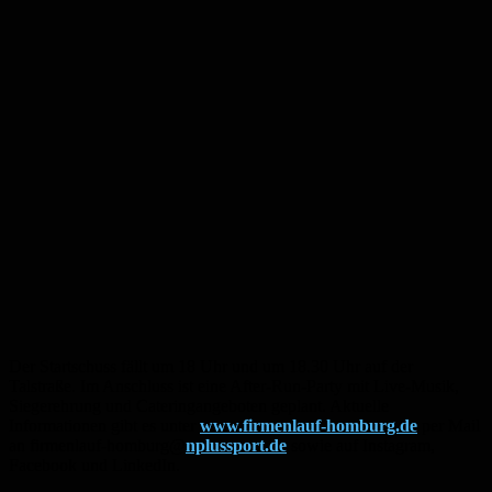
Der Startschuss fällt um 18 Uhr und um 18.30 Uhr auf der
Talstraße. Im Anschluss ist eine After-Run-Party mit Live-Musik,
Siegerehrung und Cateringangeboten geplant. Aktuelle
Informationen gibt es unter
www.firmenlauf-homburg.de
per Mail
an firmenlauf-homburg@
nplussport.de
sowie auf Instagram,
Facebook und LinkedIn.