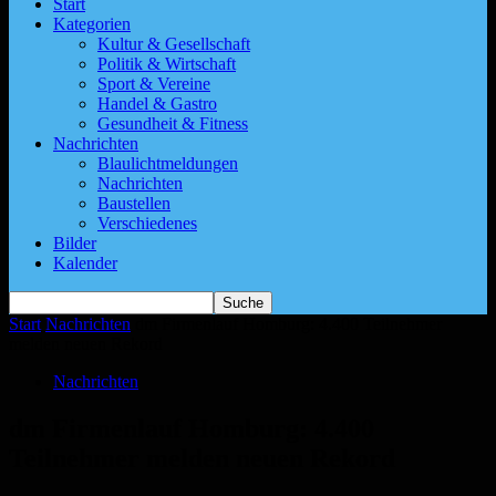
Start
Kategorien
Kultur & Gesellschaft
Politik & Wirtschaft
Sport & Vereine
Handel & Gastro
Gesundheit & Fitness
Nachrichten
Blaulichtmeldungen
Nachrichten
Baustellen
Verschiedenes
Bilder
Kalender
Start
Nachrichten
dm Firmenlauf Homburg: 4.400 Teilnehmer
melden neuen Rekord
Nachrichten
dm Firmenlauf Homburg: 4.400
Teilnehmer melden neuen Rekord