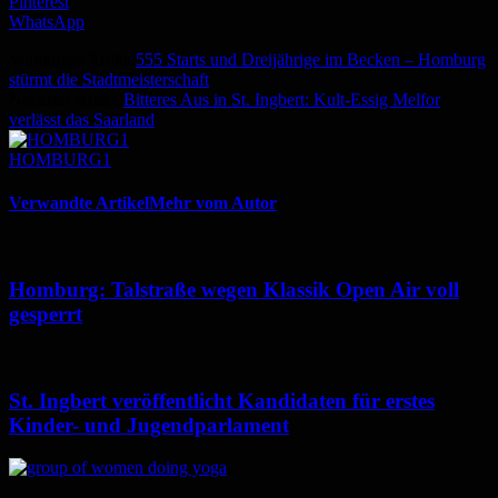
Pinterest
WhatsApp
Vorheriger Artikel
555 Starts und Dreijährige im Becken – Homburg
stürmt die Stadtmeisterschaft
Nächster Artikel
Bitteres Aus in St. Ingbert: Kult-Essig Melfor
verlässt das Saarland
HOMBURG1
Verwandte Artikel
Mehr vom Autor
Homburg: Talstraße wegen Klassik Open Air voll
gesperrt
St. Ingbert veröffentlicht Kandidaten für erstes
Kinder- und Jugendparlament