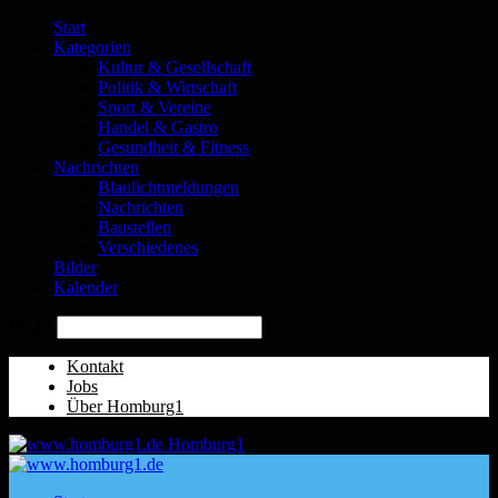
Start
Kategorien
Kultur & Gesellschaft
Politik & Wirtschaft
Sport & Vereine
Handel & Gastro
Gesundheit & Fitness
Nachrichten
Blaulichtmeldungen
Nachrichten
Baustellen
Verschiedenes
Bilder
Kalender
Suche
Kontakt
Jobs
Über Homburg1
Homburg1