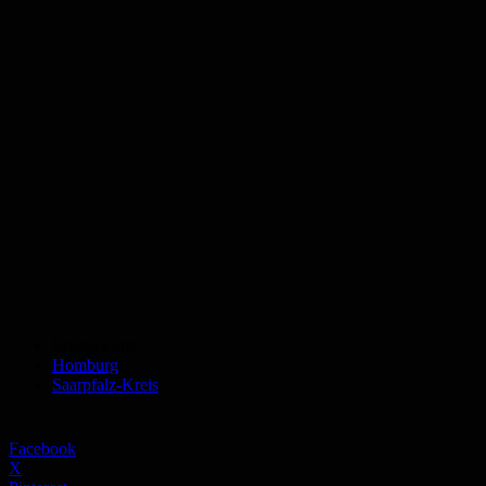
Schlagworte
Homburg
Saarpfalz-Kreis
Facebook
X