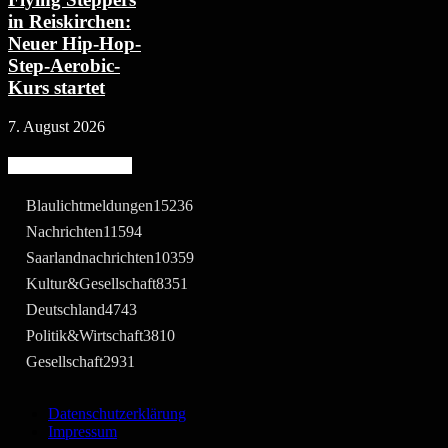
in Reiskirchen:
Neuer Hip-Hop-
Step-Aerobic-
Kurs startet
7. August 2026
Beliebte Kategorie
Blaulichtmeldungen
15236
Nachrichten
11594
Saarlandnachrichten
10359
Kultur&Gesellschaft
8351
Deutschland
4743
Politik&Wirtschaft
3810
Gesellschaft
2931
Datenschutzerklärung
Impressum