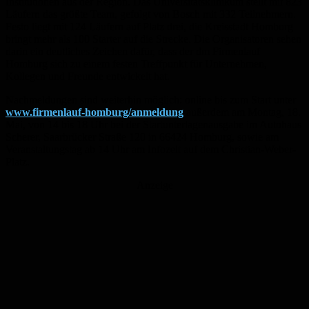
Institutionen aus der Region. Das Universitätsklinikum stellt mit 823
Läufern das größte Team, gefolgt von Bosch mit 332 Teilnehmern.
Festo liegt mit 124 Läufern auf Platz drei, die Kreisstadt Homburg
bringt mehr als 100 Starter auf die Strecke. Die Organisatoren sehen
darin ein deutliches Zeichen dafür, dass der dm Firmenlauf
Homburg sich zu einem festen Treffpunkt für Unternehmen,
Kollegen und Freunde entwickelt hat.
Nachmeldungen sind weiterhin möglich: online bis zum Start unter
www.firmenlauf-homburg/anmeldung
außerdem am Montag, 18.
Mai, von 14 bis 18 Uhr bei der Startunterlagenausgabe im Autohaus
Scherer, Saarbrücker Straße 120 in 66424 Homburg, sowie am
Veranstaltungstag ab 14 Uhr am Infozelt auf dem Christian-Weber-
Platz.
Anzeige