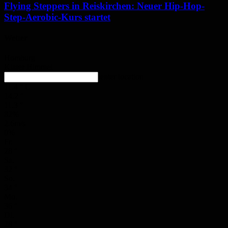
Flying Steppers in Reiskirchen: Neuer Hip-Hop-
Step-Aerobic-Kurs startet
Wetter
Homburg
Klarer Himmel
enter location
11.4
°
C
14.2
°
11.3
°
82%
2.6m/s
0%
Fr.
28
°
Sa.
32
°
So.
34
°
Mo.
36
°
Di.
28
°