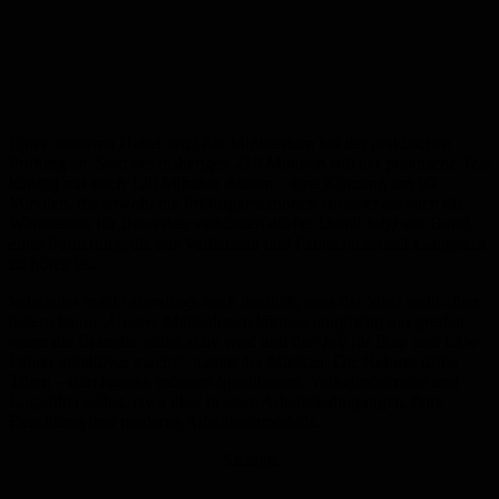
Einen weiteren Hebel setzt das Ministerium bei der praktischen
Prüfung an. Statt der bisherigen 210 Minuten soll der praktische Test
künftig nur noch 120 Minuten dauern – eine Kürzung um 90
Minuten, die sowohl die Prüforganisationen entlastet als auch die
Wartezeiten für Bewerber verkürzen dürfte. Damit folgt der Bund
einer Forderung, die aus Verbänden und Fahrschulen seit Längerem
zu hören ist.
Schnieder macht allerdings auch deutlich, dass der Staat nicht allein
liefern kann. „Unsere Maßnahmen können langfristig nur greifen,
wenn die Branche selbst aktiv wird und den Job für Bus- und Lkw-
Fahrer attraktiver macht“, mahnt der Minister. Die Reform öffne
Türen – durchgehen müssten Speditionen, Verkehrsbetriebe und
Logistiker selbst, etwa über bessere Arbeitsbedingungen, faire
Bezahlung und moderne Arbeitszeitmodelle.
Anzeige