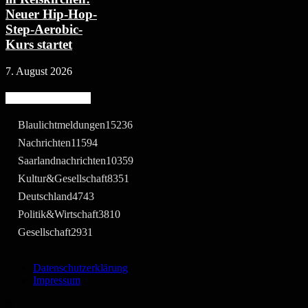
Neuer Hip-Hop-
Step-Aerobic-
Kurs startet
7. August 2026
Beliebte Kategorie
Blaulichtmeldungen
15236
Nachrichten
11594
Saarlandnachrichten
10359
Kultur&Gesellschaft
8351
Deutschland
4743
Politik&Wirtschaft
3810
Gesellschaft
2931
Datenschutzerklärung
Impressum
©