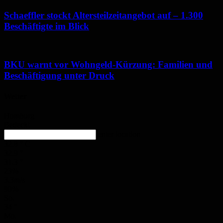
Schaeffler stockt Altersteilzeitangebot auf – 1.300
Beschäftigte im Blick
BKU warnt vor Wohngeld-Kürzung: Familien und
Beschäftigung unter Druck
Wetter
Homburg
Bedeckt
enter location
32.8
°
C
32.9
°
31.3
°
23%
3.3m/s
90%
So.
34
°
Mo.