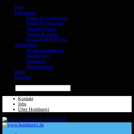
Start
Kategorien
Kultur & Gesellschaft
Politik & Wirtschaft
Sport & Vereine
Handel & Gastro
Gesundheit & Fitness
Nachrichten
Blaulichtmeldungen
Nachrichten
Baustellen
Verschiedenes
Bilder
Kalender
Suche
Kontakt
Jobs
Über Homburg1
Homburg1