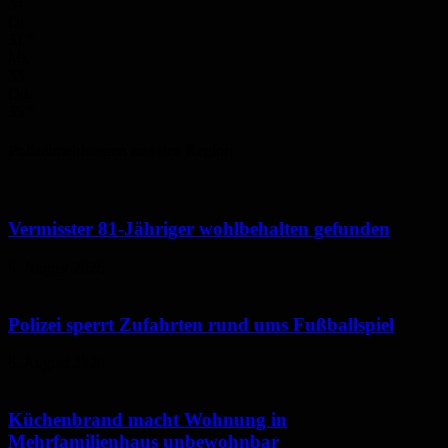
34
°
Di.
31
°
Mi.
33
°
Do.
35
°
Polizeimeldungen aus der Region
Vermisster 81-Jähriger wohlbehalten gefunden
6. August 2026
Polizei sperrt Zufahrten rund ums Fußballspiel
6. August 2026
Küchenbrand macht Wohnung in
Mehrfamilienhaus unbewohnbar