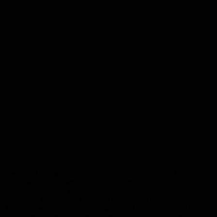
Dass der Druck wächst, zeigt der Alltag: Im Güterverkehr fehlen
bundesweit zehntausende Fahrer, im öffentlichen
Personennahverkehr müssen Linien ausgedünnt werden, weil
Personal an den Steuern fehlt. Das Inkrafttreten der
Änderungsverordnung ist noch für dieses Jahr vorgesehen. Ob die
Maßnahmen ausreichen, um den strukturellen Fachkräftemangel