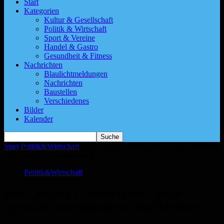
Start
Kategorien
Kultur & Gesellschaft
Politik & Wirtschaft
Sport & Vereine
Handel & Gastro
Gesundheit & Fitness
Nachrichten
Blaulichtmeldungen
Nachrichten
Baustellen
Verschiedenes
Bilder
Kalender
Start
Politik&Wirtschaft
Bund lockert Fahrerregeln – mehr Sprachen
und schnellere Anerkennung
Politik&Wirtschaft
Bund lockert Fahrerregeln – mehr
Sprachen und schnellere Anerkennung