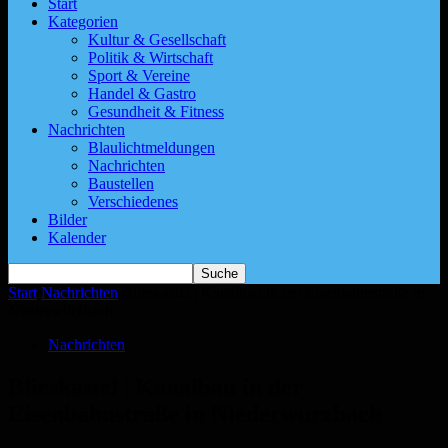
Start
Kategorien
Kultur & Gesellschaft
Politik & Wirtschaft
Sport & Vereine
Handel & Gastro
Gesundheit & Fitness
Nachrichten
Blaulichtmeldungen
Nachrichten
Baustellen
Verschiedenes
Bilder
Kalender
Start
Nachrichten
Blieskastel | Kanalbau in der Eisenbahnstraße in
Niederwürzbach
Nachrichten
Blieskastel | Kanalbau in der
Eisenbahnstraße in Niederwürzbach