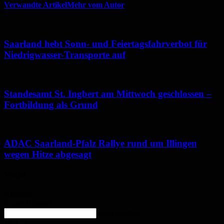
Verwandte Artikel
Mehr vom Autor
Saarland hebt Sonn- und Feiertagsfahrverbot für
Niedrigwasser-Transporte auf
Standesamt St. Ingbert am Mittwoch geschlossen –
Fortbildung als Grund
ADAC Saarland-Pfalz Rallye rund um Illingen
wegen Hitze abgesagt
Wetter
Homburg
Klarer Himmel
enter location
15.2
°
C