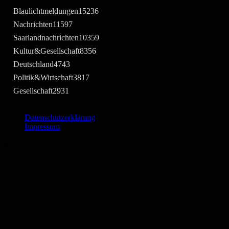
Blaulichtmeldungen
15236
Nachrichten
11597
Saarlandnachrichten
10359
Kultur&Gesellschaft
8356
Deutschland
4743
Politik&Wirtschaft
3817
Gesellschaft
2931
Datenschutzerklärung
Impressum
©