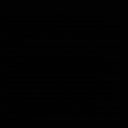
Das Abwasserwerk der Stadt Blieskastel beginnt in Kürze mit
Kanalerneuerungsmaßnahmen in der Eisenbahnstraße in
Niederwürzbach. Der Baubeginn ist bei entsprechender Witterung
für die 50. KW (ab dem 07.Dezember) vorgesehen, ansonsten zu
Beginn des nächsten Jahres. Die reine Bauzeit ist mit 3 Monaten
angesetzt.
Der Kanalanschluss der Eisenbahnstraße erfolgt an den Kanal in der
Bezirksstraße. Hierzu wurde im Zuge des Ausbaues der
Ortsdurchfahrt bereits eine Anschlussmöglichkeit in die
Eisenbahnstraße gelegt. In der vorderen Eisenbahnstraße quert der
verrohrte Langscheiderbach. Mit dem neuen Kanal muss die
Verrohrung des Langscheiderbaches überquert werden. Wegen der
geringen Höhendifferenzen muss die Verrohrung des
Langscheiderbaches in der Breite vergrößert werden, um eine
Überquerung durch den neuen Kanal zu ermöglichen. Für die
Ausführung dieser Arbeiten wird die Zufahrt der Eisenbahnstraße
von der Bezirksstraße kommend gesperrt. Die Zufahrt erfolgt dann
über die kleine Anbindung von der Dammstraße her.
Alle Kanalhausanschlüsse im öffentlichen Bereich werden an den
neuen Kanal umgeklemmt. Für die Anlieger entstehen hierdurch
keine Kosten.