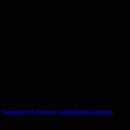
17
°
15.2
°
78%
0.7m/s
0%
Mo.
34
°
Di.
30
°
Mi.
32
°
Do.
34
°
Fr.
30
°
Polizeimeldungen aus der Region
Vermisster 81-Jähriger wohlbehalten gefunden
6. August 2026