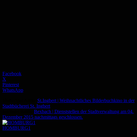
Facebook
X
Pinterest
WhatsApp
Vorheriger Artikel
St.Ingbert | Weihnachtliches Bilderbuchkino in der
Stadtbücherei St. Ingbert
Nächster Artikel
Bexbach | Dienststellen der Stadtverwaltung am 04.
Dezember 2015 nachmittags geschlossen.
HOMBURG1