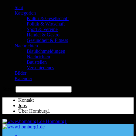
Start
Kategorien
Kultur & Gesellschaft
Politik & Wirtschaft
Sport & Vereine
Handel & Gastro
Gesundheit & Fitness
Nachrichten
Blaulichtmeldungen
Nachrichten
Baustellen
Verschiedenes
Bilder
Kalender
Suche
Kontakt
Jobs
Über Homburg1
Homburg1