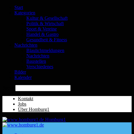
Start
Kategorien
Kultur & Gesellschaft
Politik & Wirtschaft
Sport & Vereine
Handel & Gastro
Gesundheit & Fitness
Nachrichten
Blaulichtmeldungen
Nachrichten
Baustellen
Verschiedenes
Bilder
Kalender
Suche
Kontakt
Jobs
Über Homburg1
Homburg1