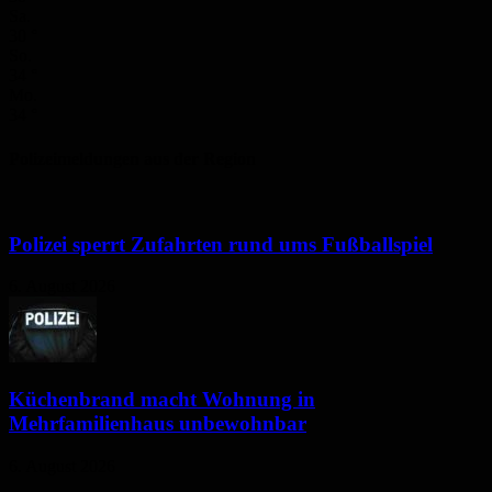
Sa.
30
°
So.
34
°
Mo.
34
°
Polizeimeldungen aus der Region
Polizei sperrt Zufahrten rund ums Fußballspiel
6. August 2026
Küchenbrand macht Wohnung in
Mehrfamilienhaus unbewohnbar
6. August 2026