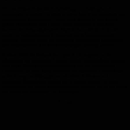
Für den Bitkom liefert die Entscheidung aus Washington ein
zusätzliches Argument für einen Kurswechsel in der deutschen und
europäischen Digitalpolitik. „Mehr denn je muss es jetzt darum
gehen, Deutschland und Europa digital souverän zu machen“,
forderte der Verbandspräsident. Digitale Souveränität dürfe nicht
länger als wohlklingendes Schlagwort durch Strategiepapiere
wandern, sondern müsse mit konkreten Investitionen, Infrastruktur
und industriepolitischen Weichenstellungen unterlegt werden.
Konkret rückt der Verband die eigene KI-Kompetenz in den
Mittelpunkt der politischen Agenda. Eigene leistungsfähige Modelle,
eine starke Rechenzentrumsinfrastruktur und ein verlässliches
Ökosystem aus Forschung, Start-ups und etablierten Unternehmen
sollen Europa unabhängiger von einzelnen Anbietern und
politischen Stimmungen jenseits des Atlantiks machen. „Digitale
Souveränität und eigene KI-Kompetenzen gehören mit an die Spitze
der politischen Prioritäten“, so Wintergerst.
Anzeige