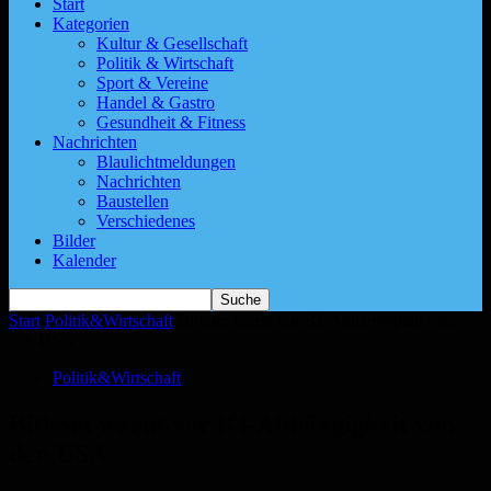
Start
Kategorien
Kultur & Gesellschaft
Politik & Wirtschaft
Sport & Vereine
Handel & Gastro
Gesundheit & Fitness
Nachrichten
Blaulichtmeldungen
Nachrichten
Baustellen
Verschiedenes
Bilder
Kalender
Start
Politik&Wirtschaft
Bitkom warnt vor KI-Abhängigkeit von
den USA
Politik&Wirtschaft
Bitkom warnt vor KI-Abhängigkeit von
den USA