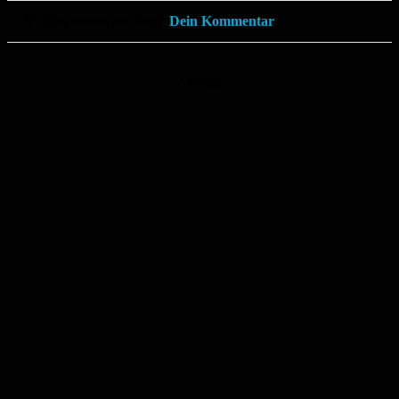
💬 Was meinst du dazu?
Dein Kommentar
Anzeige