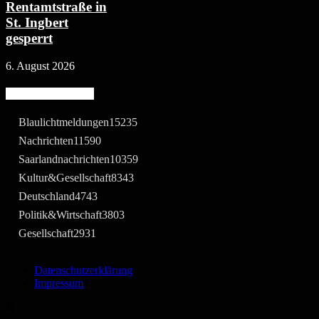
Rentamtstraße in
St. Ingbert
gesperrt
6. August 2026
Beliebte Kategorie
Blaulichtmeldungen
15235
Nachrichten
11590
Saarlandnachrichten
10359
Kultur&Gesellschaft
8343
Deutschland
4743
Politik&Wirtschaft
3803
Gesellschaft
2931
Datenschutzerklärung
Impressum
©