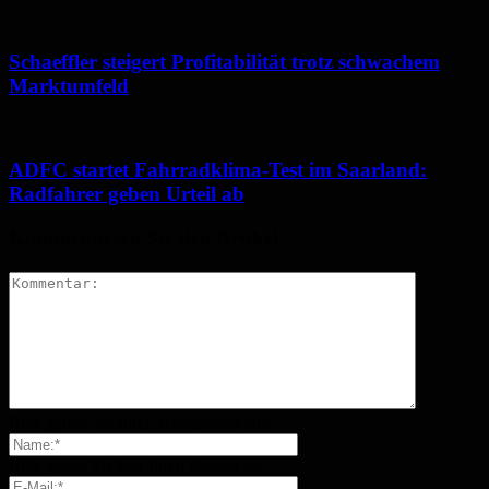
Schaeffler steigert Profitabilität trotz schwachem
Marktumfeld
ADFC startet Fahrradklima-Test im Saarland:
Radfahrer geben Urteil ab
Kommentieren Sie den Artikel
Bitte geben Sie Ihren Kommentar ein!
Bitte geben Sie hier Ihren Namen ein