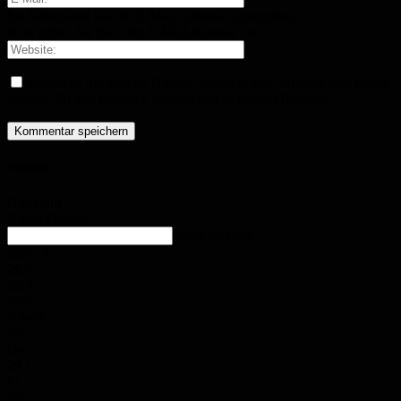
Sie haben eine falsche E-Mail-Adresse eingegeben!
Bitte geben Sie hier Ihre E-Mail-Adresse ein
Speichern Sie meinen Namen, meine E-Mail-Adresse und meine
Website für den nächsten Kommentar in diesem Browser.
Wetter
Homburg
Klarer Himmel
enter location
25.8
°
C
26.4
°
25.7
°
40%
5.3m/s
2%
Do.
29
°
Fr.
30
°