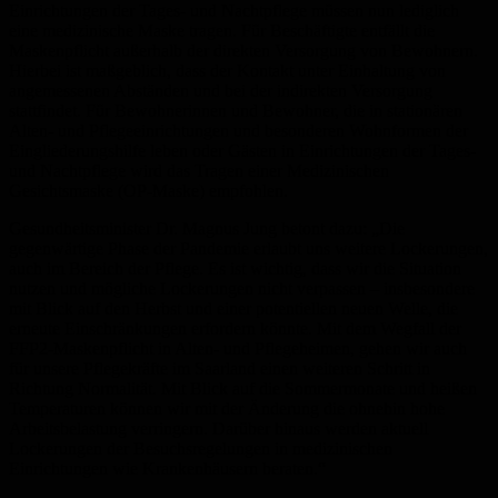
Einrichtungen der Tages- und Nachtpflege müssen nun lediglich
eine medizinische Maske tragen. Für Beschäftigte entfällt die
Maskenpflicht außerhalb der direkten Versorgung von Bewohnern.
Hierbei ist maßgeblich, dass der Kontakt unter Einhaltung von
angemessenen Abständen und bei der indirekten Versorgung
stattfindet. Für Bewohnerinnen und Bewohner, die in stationären
Alten- und Pflegeeinrichtungen und besonderen Wohnformen der
Eingliederungshilfe leben oder Gästen in Einrichtungen der Tages-
und Nachtpflege wird das Tragen einer Medizinischen
Gesichtsmaske (OP-Maske) empfohlen.
Gesundheitsminister Dr. Magnus Jung betont dazu: „Die
gegenwärtige Phase der Pandemie erlaubt uns weitere Lockerungen,
auch im Bereich der Pflege. Es ist wichtig, dass wir die Situation
nutzen und mögliche Lockerungen nicht verpassen – insbesondere
mit Blick auf den Herbst und einer potentiellen neuen Welle, die
erneute Einschränkungen erfordern könnte. Mit dem Wegfall der
FFP2-Maskenpflicht in Alten- und Pflegeheimen, gehen wir auch
für unsere Pflegekräfte im Saarland einen weiteren Schritt in
Richtung Normalität. Mit Blick auf die Sommermonate und heißen
Temperaturen können wir mit der Änderung die ohnehin hohe
Arbeitsbelastung verringern. Darüber hinaus werden aktuell
Lockerungen der Besuchsregelungen in medizinischen
Einrichtungen wie Krankenhäusern beraten.“