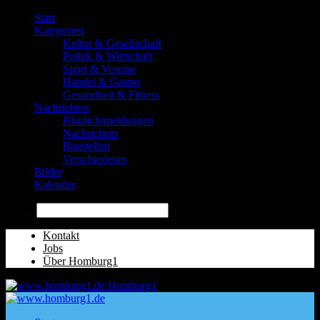
Start
Kategorien
Kultur & Gesellschaft
Politik & Wirtschaft
Sport & Vereine
Handel & Gastro
Gesundheit & Fitness
Nachrichten
Blaulichtmeldungen
Nachrichten
Baustellen
Verschiedenes
Bilder
Kalender
Suche
Kontakt
Jobs
Über Homburg1
Homburg1