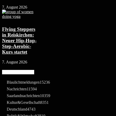
7. August 2026
Flying Steppers
in Reiskirchen:
Neuer Hip-Hop-
Step-Aerobic-
Kurs startet
7. August 2026
Beliebte Kategorie
Blaulichtmeldungen
15236
Nachrichten
11594
Saarlandnachrichten
10359
Kultur&Gesellschaft
8351
Deutschland
4743
Politik&Wirtschaft
3810