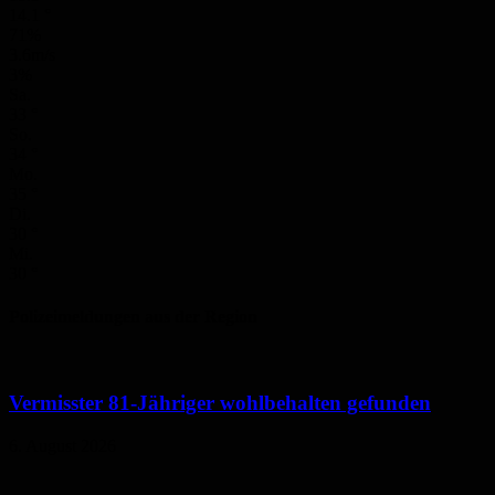
14.1
°
71%
3.6m/s
3%
Sa.
33
°
So.
34
°
Mo.
35
°
Di.
30
°
Mi.
30
°
Polizeimeldungen aus der Region
Vermisster 81-Jähriger wohlbehalten gefunden
6. August 2026