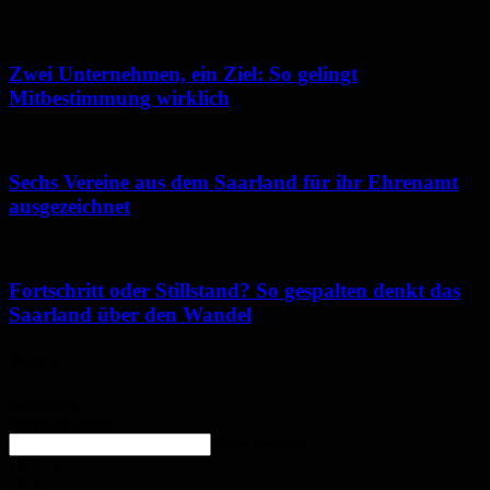
Zwei Unternehmen, ein Ziel: So gelingt
Mitbestimmung wirklich
Sechs Vereine aus dem Saarland für ihr Ehrenamt
ausgezeichnet
Fortschritt oder Stillstand? So gespalten denkt das
Saarland über den Wandel
Wetter
Homburg
Klarer Himmel
enter location
15.1
°
C
15.3
°