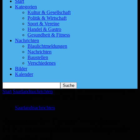
Start
Kategorien
Kultur & Gesellschaft
Politik & Wirtschaft
Sport & Vereine
Handel & Gastro
Gesundheit & Fitness
Nachrichten
Blaulichtmeldungen
Nachrichten
Baustellen
Verschiedenes
Bilder
Kalender
Start
Saarlandnachrichten
Anpassung der Corona-Verordnung: FFP-
2 Maskenpflicht in der Pflege fällt ab Sonntag weg
Saarlandnachrichten
Anpassung der Corona-Verordnung:
FFP-2 Maskenpflicht in der Pflege fällt
ab Sonntag weg