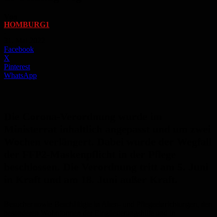
Von
HOMBURG1
-
31. Mai 2022
Facebook
X
Pinterest
WhatsApp
Die Corona-Verordnung wurde im
Ministerrat inhaltlich angepasst und um zwei
Wochen verlängert. Dabei wurde der Wegfall
der FFP2-Maskenpflicht in der Pflege
beschlossen. Die Verordnung tritt am 5. Juni
in Kraft und am 18. Juni außer Kraft.
Besucher sowie Beschäftigte in Alten- und Pflegeeinrichtungen, den
besonderen Wohnformen der Eingliederungshilfe und in