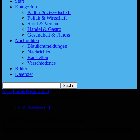
Start
Kategorien
Kultur & Gesellschaft
Politik & Wirtschaft
Sport & Vereine
Handel & Gastro
Gesundheit & Fitness
Nachrichten
Blaulichtmeldungen
Nachrichten
Baustellen
Verschiedenes
Bilder
Kalender
Start
Politik&Wirtschaft
ADAC meldet Rekord bei
Spritpreisschwankungen in Deutschland
Politik&Wirtschaft
ADAC meldet Rekord bei
Spritpreisschwankungen in Deutschland