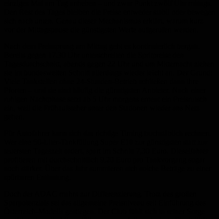
einziges Mal am Tag anheben – und zwar Punkt zwölf Uhr mittags.
Den Rest des Tages bleiben die Preise entweder stabil oder bewegen
sich nach unten. Genau dieser Mechanismus erklärt, warum kurz
vor der Mittagspause die günstigsten Werte aufgerufen werden.
Nach dem Preissprung am Mittag geht es kontinuierlich bergab.
Bereits gegen 17.30 Uhr unterschreiten die Spritpreise den
Tagesdurchschnitt, abends gegen 22 Uhr und um Mitternacht ziehen
sie im bundesweiten Schnitt allerdings wieder leicht an. Der Grund:
Viele Tankstellen ohne 24-Stunden-Betrieb schließen dann ihre
Pforten – und sie sind häufig die günstigsten Anbieter. Nach einer
ruhigen Nachtphase setzt ab 5 Uhr morgens erneut ein Preisrutsch
ein, weil die Frühaufsteher unter den Stationen wieder ans Netz
gehen.
Für Autofahrer kann sich das richtige Timing buchstäblich rechnen.
Wer eine 50-Liter-Tankfüllung Super E10 zur günstigsten statt zur
teuersten Tageszeit ordert, spart im Schnitt 7,30 Euro. Dieselfahrer
profitieren mit durchschnittlich 9,20 Euro pro Tankvorgang sogar
noch stärker. Über das Jahr summieren sich solche Beträge zu einer
spürbaren Entlastung.
Doch der ADAC mahnt zur Differenzierung. Trotz des großen
Sparpotenzials sei das allgemeine Preisniveau seit Einführung des
Österreich-Modells gestiegen. Der Club fühlt sich in seiner Sorge