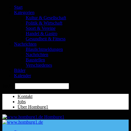
Start
Kategorien
Kultur & Gesellschaft
Politik & Wirtschaft
Sport & Vereine
Handel & Gastro
Gesundheit & Fitness
Nachrichten
Blaulichtmeldungen
Nachrichten
Baustellen
Verschiedenes
Bilder
Kalender
Suche
Kontakt
Jobs
Über Homburg1
Homburg1