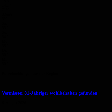
15.3
°
14.1
°
71%
3.6m/s
3%
Sa.
33
°
So.
34
°
Mo.
35
°
Di.
30
°
Mi.
30
°
Polizeimeldungen aus der Region
Vermisster 81-Jähriger wohlbehalten gefunden
6. August 2026