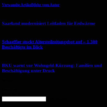
Verwandte Artikel
Mehr vom Autor
Saarland modernisiert Leitfaden für Erdwärme
Schaeffler stockt Altersteilzeitangebot auf – 1.300
Beschäftigte im Blick
BKU warnt vor Wohngeld-Kürzung: Familien und
Beschäftigung unter Druck
Wetter
Homburg
Klarer Himmel
enter location
15.1
°
C