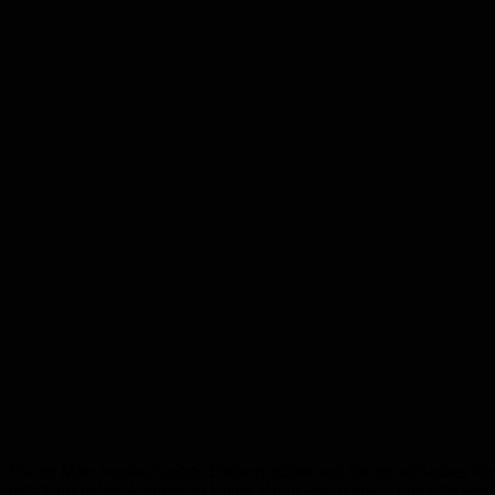
Die im März verabschiedete Förderrichtlinie soll für ein schlankes V
möglichst unbürokratisch zu halten, damit eine schnelle und effizien