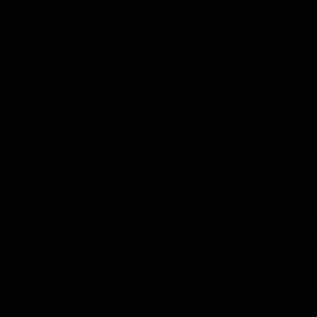
ter des Programms: „Mit ‚Aufbruch Saarland‘ investieren wir in die Z
rland.“ Jeder investierte Euro stärke nicht nur die Kommunen, sondern 
n Spielraum entstehen. Vielerorts hätten Projekte lange in den Schubla
itig ermöglichen sie es den Städten und Gemeinden, ihre Zukunftsfähig
ehungsweise dieses zu erweitern“, erklärte Jost. Finanz- und Wissensc
vestitionsschub auslöse, der wirtschaftliche Dynamik und Lebensqualitä
18 Milliarden Euro. Davon entfallen etwa 397 Millionen Euro auf da
rogramm sowie 44 Millionen Euro aus der Städtebauförderung, soda
für Innere Sicherheit, Bevölkerungsschutz, Verkehr, Wohnen, Gesundhe
inn nicht vor dem 1. Januar 2025 liegt.
lionen Euro an den Kreis selbst. Die Kreisstadt Saarlouis erhält gut 1
assen knapp 9,1 Millionen Euro. Schmelz kann mit rund 8,57 Millione
,11 Millionen Euro. Wallerfangen erhält rund 4,71 Millionen Euro, Na