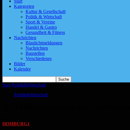
Start
Kategorien
Kultur & Gesellschaft
Politik & Wirtschaft
Sport & Vereine
Handel & Gastro
Gesundheit & Fitness
Nachrichten
Blaulichtmeldungen
Nachrichten
Baustellen
Verschiedenes
Bilder
Kalender
Start
Politik&Wirtschaft
126,5 Millionen Euro für den Landkreis Saar
Politik&Wirtschaft
126,5 Millionen Euro für den Landkreis Sa
Von
HOMBURG1
-