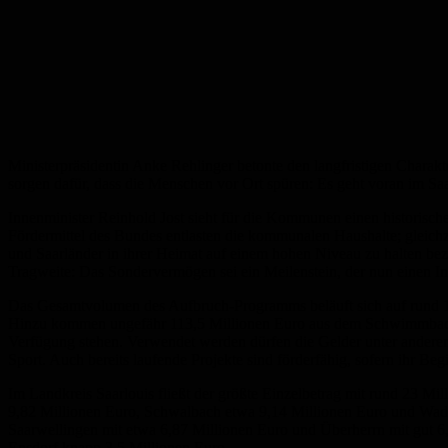
Ministerpräsidentin Anke Rehlinger betonte den langfristigen Charak
sorgen dafür, dass die Menschen vor Ort spüren: Es geht voran im Saa
Innenminister Reinhold Jost sieht für die Kommunen einen historische
Fördermittel des Bundes entlasten die kommunalen Haushalte; gleichze
und Saarländer in ihrer Heimat auf einem hohen Niveau zu halten bezi
Tragweite: Das Sondervermögen sei ein Meilenstein, der nun einen In
Das Gesamtvolumen des Aufbruch-Programms beläuft sich auf rund 1,
Hinzu kommen ungefähr 113,5 Millionen Euro aus dem Schwimmbadp
Verfügung stehen. Verwendet werden dürfen die Gelder unter anderem 
Sport. Auch bereits laufende Projekte sind förderfähig, sofern ihr Beg
Im Landkreis Saarlouis fließt der größte Einzelbetrag mit rund 23 Mil
9,82 Millionen Euro, Schwalbach etwa 9,14 Millionen Euro und Wadg
Saarwellingen mit etwa 6,87 Millionen Euro und Überherrn mit gut 6
Ensdorf knapp 3,5 Millionen Euro.