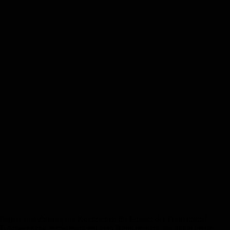
 Anliegen, den Zugang der Kommunen für Einsatz der Fördermittel
ene IT-Anwendung gemeinsam mit dem Bund geplant; bis dahin greife