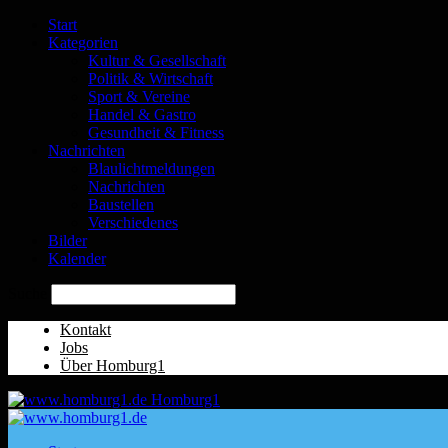
Start
Kategorien
Kultur & Gesellschaft
Politik & Wirtschaft
Sport & Vereine
Handel & Gastro
Gesundheit & Fitness
Nachrichten
Blaulichtmeldungen
Nachrichten
Baustellen
Verschiedenes
Bilder
Kalender
Suche
Kontakt
Jobs
Über Homburg1
Homburg1