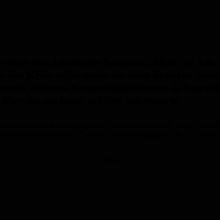
erreicht den Landkreis Saarlouis: Mehr als 126,
 den Kreis selbst sowie an seine dreizehn Stä
ereits sechsten Kommunalkonferenz in Saarwell
ber die nächsten Schritte informierte.
werden über das Landesprogramm „Aufbruch Saarland“ verteilt. Im Mit
änder-und-Kommunal-Infrastrukturfinanzierungsgesetz, kurz LuKIFG. D
Anzeige