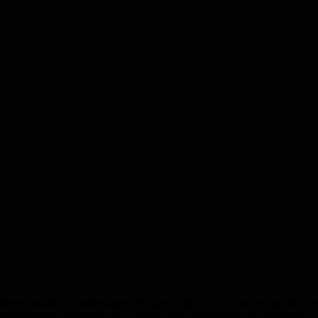
erfahren sorgen, Anmeldungen erfolgen digital. „Es ist uns ein großes
te Abwicklung erfolgen kann“, betonte Jost. Mittelfristig sei eine eig