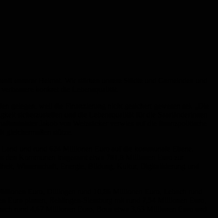
ukunft unserer Heimat. Wir stärken unsere Städte und Gemeinden und
verbessere konkret die Lebensqualität.
den gelegen, weil die Finanzierung nicht gesichert gewesen sei. „Die
keit sicherzustellen und die Lebensqualität für die Saarländerinnen
haftsminister Jakob von Weizsäcker verwies auf die finanzpolitische
t gleichermaßen stütze.
s Land und rund 624 Millionen Euro auf die kommunale Ebene.
ss den Kommunen insgesamt etwa 781,8 Millionen Euro zur
it, Wissenschaft, Energie, Bildung, Kultur, Digitalisierung und
9 Millionen Euro, Dillingen rund 10,86 Millionen Euro, Lebach rund
n Euro planen, Rehlingen-Siersburg mit rund 7,54 Millionen Euro,
lbach rund 4,67 Millionen Euro, Bous etwa 3,63 Millionen Euro und