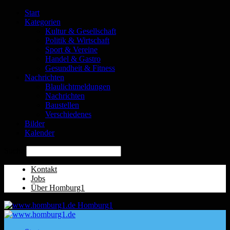
Start
Kategorien
Kultur & Gesellschaft
Politik & Wirtschaft
Sport & Vereine
Handel & Gastro
Gesundheit & Fitness
Nachrichten
Blaulichtmeldungen
Nachrichten
Baustellen
Verschiedenes
Bilder
Kalender
Suche
Kontakt
Jobs
Über Homburg1
Homburg1