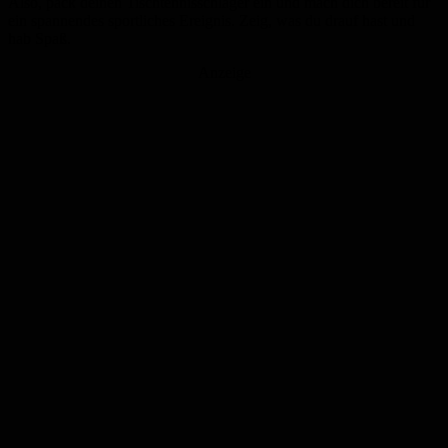
Also, pack deinen Tischtennisschläger ein und mach dich bereit für
ein spannendes sportliches Ereignis. Zeig, was du drauf hast und
hab Spaß.
Anzeige