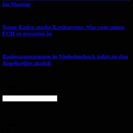
bis Montag
Neuer Kader, starke Konkurrenz: Was vom neuen
FCH zu erwarten ist
Badewannenrennen in Niederbexbach kehrt an den
Angelweiher zurück
Wetter
Homburg
Klarer Himmel
enter location
13
°
C
15.9
°
12.9
°
76%
2.5m/s
0%