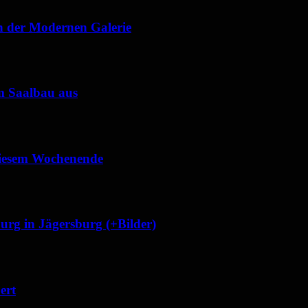
in der Modernen Galerie
im Saalbau aus
 diesem Wochenende
rg in Jägersburg (+Bilder)
ert