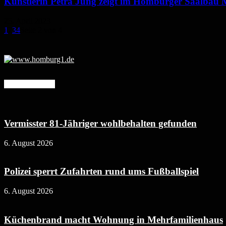
Künstlerin Petra Jung zeigt im Homburger Saalbau M
25. April 2023
1
2
3
4
Seite 2 von 4
Mehr erfahren
Vermisster 81-Jähriger wohlbehalten gefunden
6. August 2026
Polizei sperrt Zufahrten rund ums Fußballspiel
6. August 2026
Küchenbrand macht Wohnung in Mehrfamilienhaus