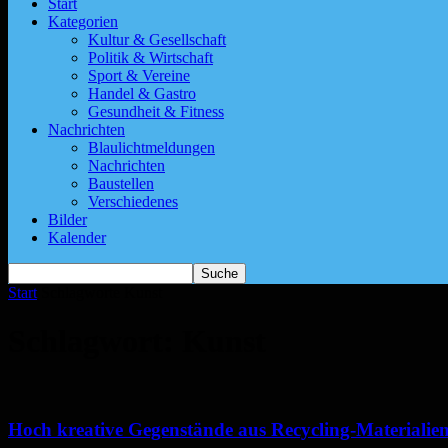
Start
Kategorien
Kultur & Gesellschaft
Politik & Wirtschaft
Sport & Vereine
Handel & Gastro
Gesundheit & Fitness
Nachrichten
Blaulichtmeldungen
Nachrichten
Baustellen
Verschiedenes
Bilder
Kalender
Start
Schlagworte
Kunst
Schlagwort: Kunst
Hoch kreative Gegenstände aus Recycling-Materiali