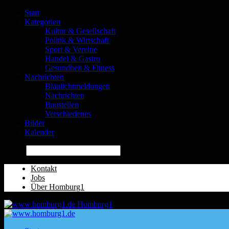
Start
Kategorien
Kultur & Gesellschaft
Politik & Wirtschaft
Sport & Vereine
Handel & Gastro
Gesundheit & Fitness
Nachrichten
Blaulichtmeldungen
Nachrichten
Baustellen
Verschiedenes
Bilder
Kalender
Suche
Kontakt
Jobs
Über Homburg1
Homburg1