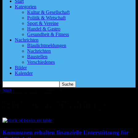
Start
Kategorien
Kultur & Gesellschaft
Politik & Wirtschaft
Sport & Vereine
Handel & Gastro
Gesundheit & Fitness
Nachrichten
Blaulichtmeldungen
Nachrichten
Baustellen
Verschiedenes
Bilder
Kalender
Start
Schlagworte
Flüchtlinge
Schlagwort: Flüchtlinge
Kommunen erhalten finanzielle Unterstützung für