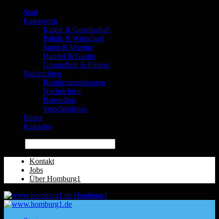
Start
Kategorien
Kultur & Gesellschaft
Politik & Wirtschaft
Sport & Vereine
Handel & Gastro
Gesundheit & Fitness
Nachrichten
Blaulichtmeldungen
Nachrichten
Baustellen
Verschiedenes
Bilder
Kalender
Suche
Kontakt
Jobs
Über Homburg1
Homburg1