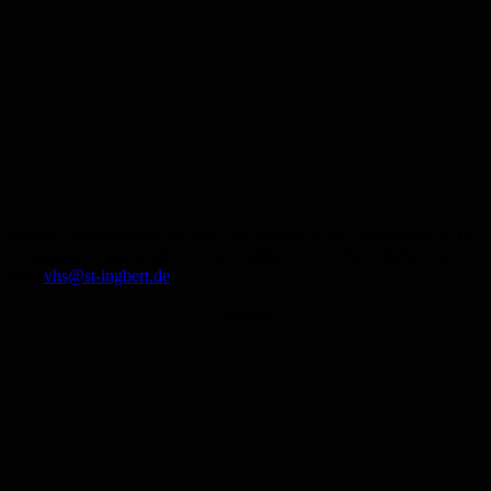
Weitere Informationen bei der Geschäftsstelle der Biosphären-VHS
St. Ingbert, Kaiserstraße 71, Tel. 06894/13-723, Fax: 06894/13-722
oder
vhs@st-ingbert.de
.
Anzeige