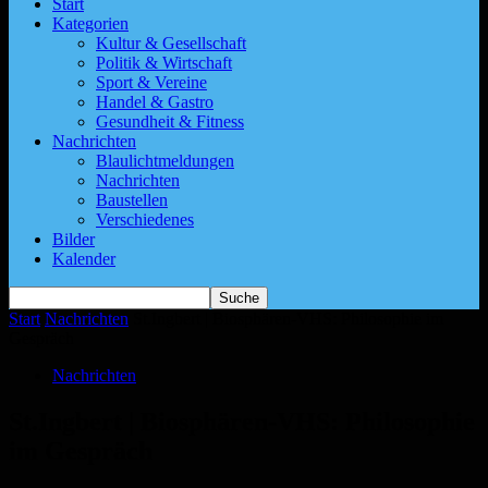
Start
Kategorien
Kultur & Gesellschaft
Politik & Wirtschaft
Sport & Vereine
Handel & Gastro
Gesundheit & Fitness
Nachrichten
Blaulichtmeldungen
Nachrichten
Baustellen
Verschiedenes
Bilder
Kalender
Start
Nachrichten
St.Ingbert | Biosphären-VHS: Philosophie im
Gespräch
Nachrichten
St.Ingbert | Biosphären-VHS: Philosophie
im Gespräch