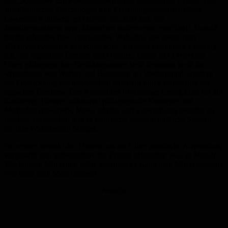
Die „Kognitive Entwicklungstheorie des moralischen Urteils“ des
amerikanischen Psychologen und Erziehungswissenschaftlers
Lawrence Kohlberg geht davon aus, dass sich das
Moralbewusstsein beim Menschen stufenweise entwickelt. Danach
beruht ethisches bzw. moralisches Verhalten, das meist unter
affektiven Aspekten betrachtet wird, auf einer kognitiven Leistung,
d.h. auf logischem Denken und Urteilen. Damit ist es erlernbar.
Unter pädagogischen Gesichtspunkten steht demnach nicht die
Vermittlung von Werten und Haltungen im Vordergrund, sondern
die Entwicklung des moralischen Urteilens durch Förderung des
logischen Denkens. Der Konstanzer Psychologe Georg Lind hat auf
Kohlbergs Theorie aufbauend pädagogische Konzepte und
Methoden entwickelt, Moral lehrbar und Entwicklung messbar zu
machen. Inzwischen gibt es zahlreiche wissenschaftliche Studien,
die ihre Wirksamkeit belegen.
Es werden sowohl die Theorie, als auch ihre praktische Anwendung
vorgestellt und insbesondere die Fragen behandelt: Was ist Moral?
Wie hängen Moral und Ethik zusammen? Kann man Moral messen?
Wie kann man Moral lehren?
Anzeige