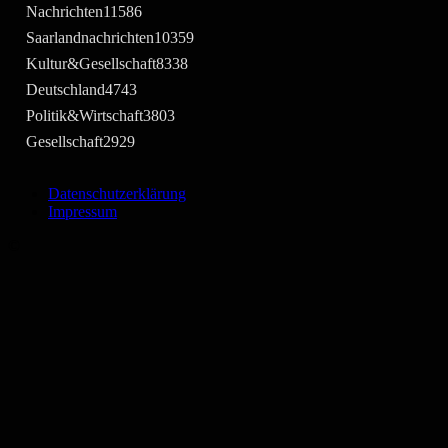
Nachrichten
11586
Saarlandnachrichten
10359
Kultur&Gesellschaft
8338
Deutschland
4743
Politik&Wirtschaft
3803
Gesellschaft
2929
Datenschutzerklärung
Impressum
©