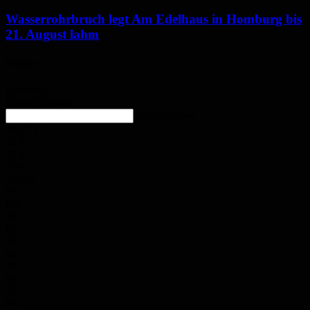
Wasserrohrbruch legt Am Edelhaus in Homburg bis
21. August lahm
Wetter
Homburg
Klarer Himmel
enter location
18.1
°
C
19.7
°
17.9
°
78%
2.4m/s
0%
Do.
28
°
Fr.
28
°
Sa.
30
°
So.
34
°
Mo.