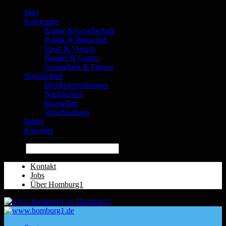
Start
Kategorien
Kultur & Gesellschaft
Politik & Wirtschaft
Sport & Vereine
Handel & Gastro
Gesundheit & Fitness
Nachrichten
Blaulichtmeldungen
Nachrichten
Baustellen
Verschiedenes
Bilder
Kalender
Suche
Kontakt
Jobs
Über Homburg1
Homburg1