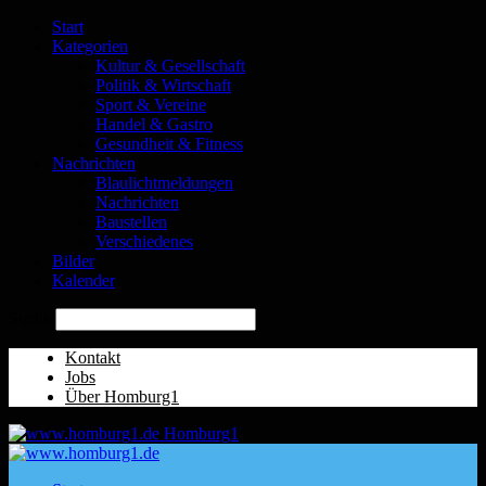
Start
Kategorien
Kultur & Gesellschaft
Politik & Wirtschaft
Sport & Vereine
Handel & Gastro
Gesundheit & Fitness
Nachrichten
Blaulichtmeldungen
Nachrichten
Baustellen
Verschiedenes
Bilder
Kalender
Suche
Kontakt
Jobs
Über Homburg1
Homburg1