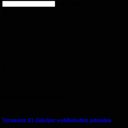
enter location
18.1
°
C
18.1
°
18.1
°
60%
1.2m/s
54%
So.
35
°
Mo.
36
°
Di.
30
°
Mi.
32
°
Do.
32
°
Polizeimeldungen aus der Region
Vermisster 81-Jähriger wohlbehalten gefunden