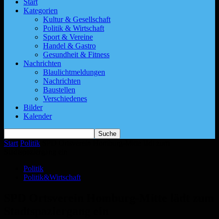
Start
Kategorien
Kultur & Gesellschaft
Politik & Wirtschaft
Sport & Vereine
Handel & Gastro
Gesundheit & Fitness
Nachrichten
Blaulichtmeldungen
Nachrichten
Baustellen
Verschiedenes
Bilder
Kalender
Start
Politik
SPD Ortsverein Homburg-Mitte lädt zum
Stadtspaziergang ein
Politik
Politik&Wirtschaft
SPD Ortsverein Homburg-Mitte lädt zum
Stadtspaziergang ein