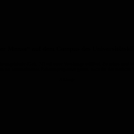
 der Mensa“ auf dem Campus des Universitätsk
nsagebäude (Geb. 74) mit einer Vernissage eröffnet. Zu sehen sind We
es ein unterhaltsames Rahmenprogramm geben, auch für das leibliche Wo
Anzeige