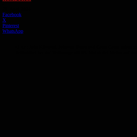
-
29. April 2024
Facebook
X
Pinterest
WhatsApp
v.l.n.r.: Julia Kümmel, Johanna Traue und Greta Grote haben zu
Teilnehmer bei der Vernissage am 03. Mai in der Mensa auf 