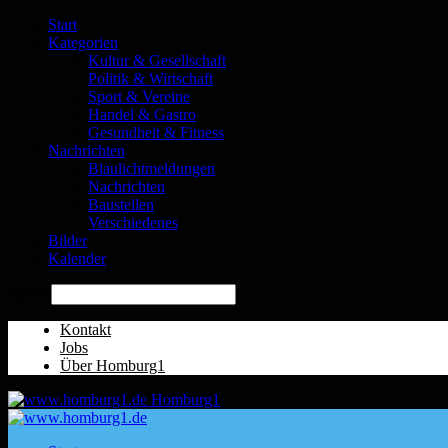
Start
Kategorien
Kultur & Gesellschaft
Politik & Wirtschaft
Sport & Vereine
Handel & Gastro
Gesundheit & Fitness
Nachrichten
Blaulichtmeldungen
Nachrichten
Baustellen
Verschiedenes
Bilder
Kalender
Suche
Kontakt
Jobs
Über Homburg1
Homburg1