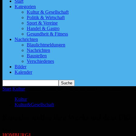
Start
Kategorien
Kultur & Gesellschaft
Politik & Wirtschaft
Sport & Vereine
Handel & Gastro
Gesundheit & Fitness
Nachrichten
Blaulichtmeldungen
Nachrichten
Baustellen
Verschiedenes
Bilder
Kalender
Start
Kultur
Künstler stellen ihre Werke auf dem UKS-Campus in H
Kultur
Kultur&Gesellschaft
Künstler stellen ihre Werke auf dem UK
Von
HOMBURG1