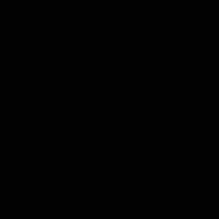
tellung läuft danach noch bis zum 24.05.2024 und kann während der
 gerufen, hat Kunst in der Mensa heute Kult-Status auf dem
 Künstler, haben sich in diesem Jahr 43 Aussteller angemeldet.
niversitätsklinikums des Saarlandes können in der großen
installationen, jede Künstlerin und jeder Künstler findet bei Kunst
e schaffen diese Angebote ein wunderbares Rahmenprogramm. Die
nteressierten in der Region freuen sich immer auf die Eröffnungsfeier.
s heute zusätzlich sieben Extra-Ausstellungen und eine Online-
lia Kümmel, Greta Grote, Sarah Storb und Johanna Traue.
zu kommen und dort eine neue Ausgabe von Kunst in der Mensa zu