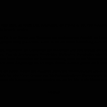
. Mai 2024, ab 19:00 Uhr,
eingeladen, der Eintritt ist frei. Die Auss
hr besucht werden.
r Dr. Kurt Becker und Studenten der medizinischen Fakultät ins Leben
tagen stetig gewachsen, waren es bei der ersten Ausstellung noch acht
ten, Mitarbeiter der Universität des Saarlandes und Beschäftigte des U
Egal ob Zeichnungen, Acrylbilder, Skulpturen, Fotografien oder Video
sind fester Bestandteil der Kunstausstellung, denn bei der Vernissag
 sowie deren Angehörige ein wichtiger Termin, sondern gerade die Kunsti
nn der Reihe. Neben den regulären jährlichen Veranstaltungen gab es bi
m Jahr hat eine Vierer-Gruppe von Medizinstudentinnen übernommen: Ju
 laden alle Kunstbegeisterten herzlich ein, am 03. Mai in die Mensa 
Anzeige