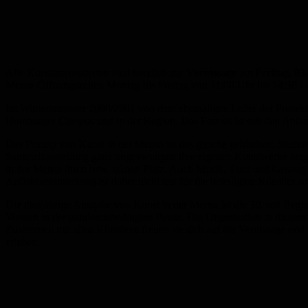
Alle Kunstinteressierten sind herzlich zur
Vernissage
am
Freitag, 03
Mensa Öffnungszeiten Montag bis Freitag von 11:00 Uhr bis 14:30 U
Im Wintersemester 2000/2001 von dem ehemaligen Leiter der Prosektu
Homburger Campus und in der Region. Das Format ist seit den Anfangs
Das Prinzip von Kunst in der Mensa ist das gleiche geblieben: Studen
Sammelausstellung ganz ungezwungen ihre eigenen Kunstwerke zeigen. 
in der Mensa ihren bzw. seinen Platz. Auch Musik, Tanz und Gesang 
Auftaktveranstaltung ist daher nicht nur für die beteiligten Künstler
Die diesjährige Ausgabe von Kunst in der Mensa ist die 30. seit Begi
Version in der pandemiebedingten Pause. Die Organisation in diese
Zusammen mit allen Künstlern freuen sie sich auf die Vernissage und
erleben.