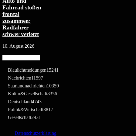
Auto und
Fahrrad stoßen
frontal
zusammen:
Radfahrer
schwer verletzt
10. August 2026
Beliebte Kategorie
Blaulichtmeldungen
15241
Nachrichten
11597
Saarlandnachrichten
10359
Kultur&Gesellschaft
8356
Deutschland
4743
Politik&Wirtschaft
3817
Gesellschaft
2931
Datenschutzerklärung