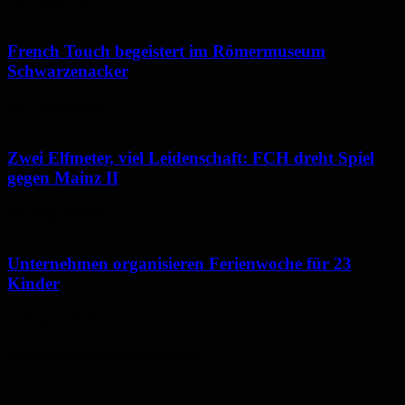
10. August 2026
French Touch begeistert im Römermuseum
Schwarzenacker
10. August 2026
Zwei Elfmeter, viel Leidenschaft: FCH dreht Spiel
gegen Mainz II
10. August 2026
Unternehmen organisieren Ferienwoche für 23
Kinder
7. August 2026
Neues aus dem Saarpfalz-Kreis