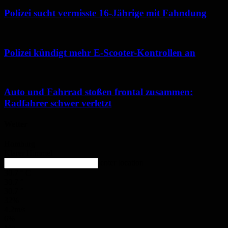
Polizei sucht vermisste 16-Jährige mit Fahndung
Polizei kündigt mehr E-Scooter-Kontrollen an
Auto und Fahrrad stoßen frontal zusammen:
Radfahrer schwer verletzt
Wetter
Homburg
Klarer Himmel
enter location
30.7
°
C
30.7
°
30.7
°
32%
4.2m/s
6%
Mo.