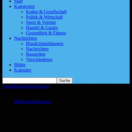
Start
Kategorien
Kultur & Gesellschaft
Politik & Wirtschaft
Sport & Vereine
Handel & Gastro
Gesundheit & Fitness
Nachrichten
Blaulichtmeldungen
Nachrichten
Baustellen
Verschiedenes
Bilder
Kalender
Start
Blaulichtmeldungen
Saarlouis | Einbruch in Tabakladen
Galerie Kleiner Markt
Blaulichtmeldungen
Saarlouis | Einbruch in Tabakladen
Galerie Kleiner Markt