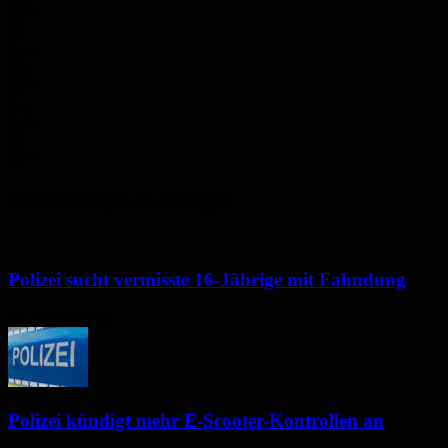
31
°
Di.
31
°
Mi.
32
°
Do.
34
°
Fr.
37
°
Polizeimeldungen aus der Region
Polizei sucht vermisste 16-Jährige mit Fahndung
10. August 2026
Polizei kündigt mehr E-Scooter-Kontrollen an