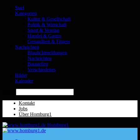
Start
Kategorien
Kultur & Gesellschaft
Politik & Wirtschaft
Sport & Vereine
Handel & Gastro
Gesundheit & Fitness
Nachrichten
Blaulichtmeldungen
Nachrichten
Baustellen
Verschiedenes
Bilder
Kalender
Suche
Kontakt
Jobs
Über Homburg1
Homburg1