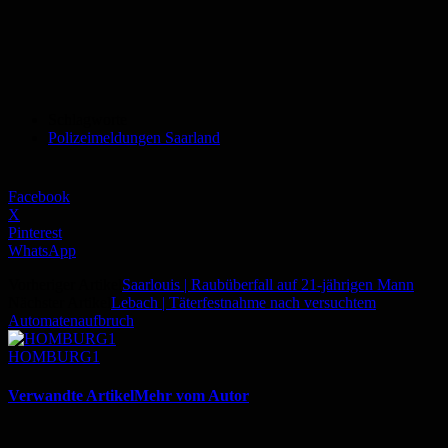
Schlagworte
Polizeimeldungen Saarland
Facebook
X
Pinterest
WhatsApp
Vorheriger Artikel
Saarlouis | Raubüberfall auf 21-jährigen Mann
Nächster Artikel
Lebach | Täterfestnahme nach versuchtem
Automatenaufbruch
HOMBURG1
Verwandte Artikel
Mehr vom Autor